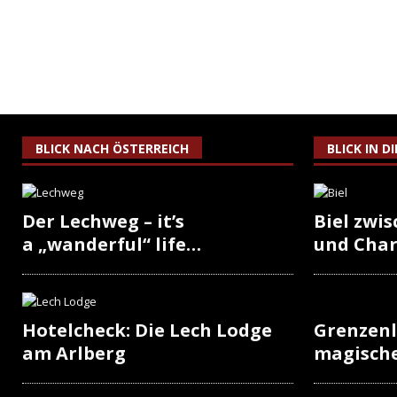
BLICK NACH ÖSTERREICH
BLICK IN D
Der Lechweg – it’s
Biel zwi
a „wanderful“ life…
und Cha
Hotelcheck: Die Lech Lodge
Grenzenl
am Arlberg
magisch