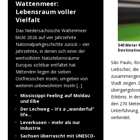
Wattenmeer:
Lebensraum voller
Vielfalt
Das Niedersächsische Wattenmeer
blickt 2026 auf vier Jahrzehnte
Nationalparkgeschichte zurück – vier
540 Meter 
Destination
Jahrzehnte, in denen sich einer der
wertvollsten Naturlebensräume
São Paulo, Rom
Europas sichtbar entfaltet hat.
Liebscher, di
Mittendrin liegen die sieben
zusammengeset
Ostfriesischen Inseln, umgeben von
Stadt zeigen.
weiteren unbewohnten Inseln
[...]
übergangslosen
Mississippi-Feeling auf Moldau
Erlebnis. In 
und Elbe
den 270 Meter
Der Lechweg – it’s a „wanderful“
Unterführung, 
life…
verbindet.
Leverkusen – mehr als nur
Industrie
Sachsen überrascht mit UNESCO-