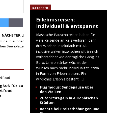
RATGEBER
Erlebnisreisen:
Individuell & entspannt
Klassische Pauschalreisen haben für
NÄCHSTER
viele Reisende an Reiz verloren, denn
oturlaub auf der
drei Wochen Inselurlaub mit All-
hen Seenplatte
inclusive wirken inzwischen oft ähnlich
vorhersehbar wie der tägliche Gang ins
Büro. Umso stärker wächst der
Wunsch nach mehr Individualität, etwa
in Form von Erlebnisreisen. Ein
wirkliches Erlebnis besteht
[...]
ngkok für zu
Flugmodus: Sendepause über
etfood
den Wolken
n
Zufahrtsregeln in europäischen
Städten
Rechte bei Preiserhöhungen und