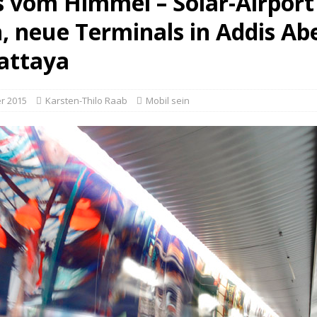
 vom Himmel – Solar-Airport 
n, neue Terminals in Addis Ab
attaya
r 2015
Karsten-Thilo Raab
Mobil sein