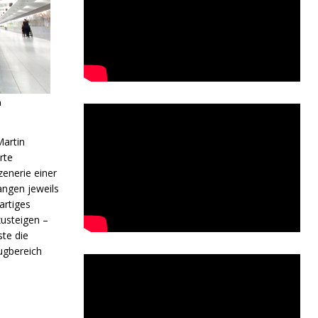
n
Martin
rte
enerie einer
angen jeweils
artiges
zusteigen –
te die
lugbereich