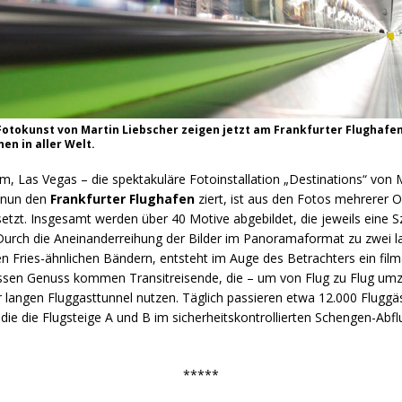
Fotokunst von Martin Liebscher zeigen jetzt am Frankfurter Flughafe
en in aller Welt.
, Las Vegas – die spektakuläre Fotoinstallation „Destinations“ von 
e nun den
Frankfurter Flughafen
ziert, ist aus den Fotos mehrerer O
zt. Insgesamt werden über 40 Motive abgebildet, die jeweils eine Sz
 Durch die Aneinanderreihung der Bilder im Panoramaformat zu zwei l
 Fries-ähnlichen Bändern, entsteht im Auge des Betrachters ein film
dessen Genuss kommen Transitreisende, die – um von Flug zu Flug um
 langen Fluggasttunnel nutzen. Täglich passieren etwa 12.000 Fluggäs
die die Flugsteige A und B im sicherheitskontrollierten Schengen-Abf
*****