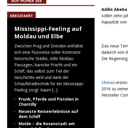
AUF HOHER SEE
Addis Abeba
sollen zehn J
KREUZFAHRT
Kapazität von 
Mississippi-Feeling auf
Moldau und Elbe
Zwischen Prag und Dresden entfaltet
Das neue Term
sich eine Flussreise voller Kontraste:
dadurch von de
historische Städte, stille Moldau-
Die Regierung
Passagen, barocke Pracht und ein
Schiff, das selbst zum Teil der
Geschichte wird und dank der
Chinas
erstes 
Schaufelradtechnik für ein Mississippi-
2016 zu seine
Feeling sorgt. Kaum
[...]
Hersteller Com
Prunk, Pferde und Pistolen in
Chantilly
Neueste Reiseerlebnisse auf
dem Schiff
Molde – die Rosenstadt am