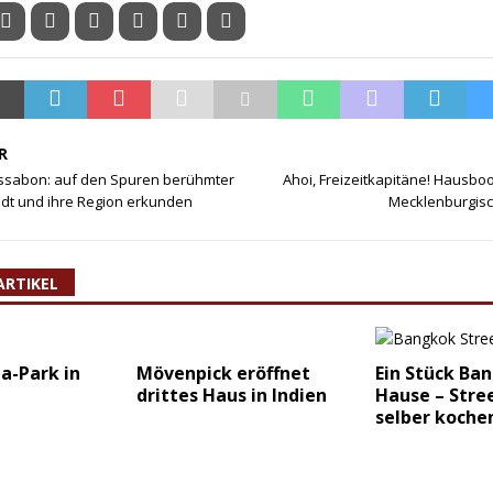
R
Lissabon: auf den Spuren berühmter
Ahoi, Freizeitkapitäne! Hausbo
adt und ihre Region erkunden
Mecklenburgisc
ARTIKEL
a-Park in
Mövenpick eröffnet
Ein Stück Ba
drittes Haus in Indien
Hause – Stre
selber koche