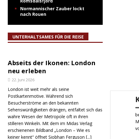
Romsdalsfjord
Normannischer Zauber lockt
nach Rouen
UNTERHALTSAMES FÜR DIE REISE
Abseits der Ikonen: London
neu erleben
22. Juni 2026
London ist weit mehr als seine
Postkartenmotive. Während sich
Besucherströme an den bekannten
Sehenswürdigkeiten drängen, entfaltet sich das
b
wahre Wesen der Metropole oft in ihren
M
stilleren Winkeln. Mit dem im Midas Verlag
v
erschienenen Bildband „London – Wie es
keiner kennt“ öffnet Siobhan Ferguson
[...]