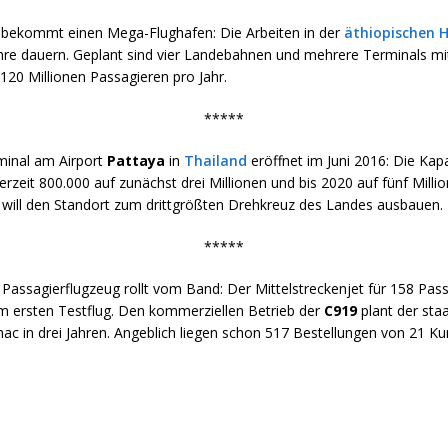
bekommt einen Mega-Flughafen: Die Arbeiten in der
äthiopischen 
ahre dauern. Geplant sind vier Landebahnen und mehrere Terminals mit
120 Millionen Passagieren pro Jahr.
*****
inal am Airport
Pattaya
in
Thailand
eröffnet im Juni 2016: Die Kapa
rzeit 800.000 auf zunächst drei Millionen und bis 2020 auf fünf Milli
 will den Standort zum drittgrößten Drehkreuz des Landes ausbauen.
*****
Passagierflugzeug rollt vom Band: Der Mittelstreckenjet für 158 Pass
m ersten Testflug. Den kommerziellen Betrieb der
C919
plant der staa
ac in drei Jahren. Angeblich liegen schon 517 Bestellungen von 21 Ku