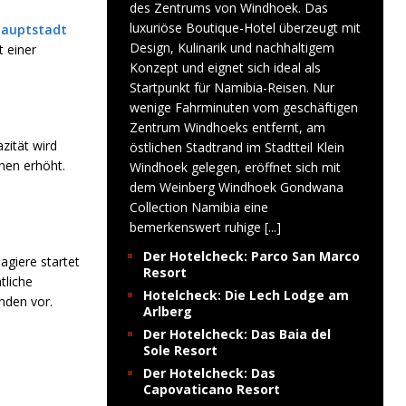
des Zentrums von Windhoek. Das
luxuriöse Boutique-Hotel überzeugt mit
Hauptstadt
Design, Kulinarik und nachhaltigem
 einer
Konzept und eignet sich ideal als
Startpunkt für Namibia-Reisen. Nur
wenige Fahrminuten vom geschäftigen
Zentrum Windhoeks entfernt, am
zität wird
östlichen Stadtrand im Stadtteil Klein
onen erhöht.
Windhoek gelegen, eröffnet sich mit
dem Weinberg Windhoek Gondwana
Collection Namibia eine
bemerkenswert ruhige
[...]
Der Hotelcheck: Parco San Marco
agiere startet
Resort
tliche
Hotelcheck: Die Lech Lodge am
nden vor.
Arlberg
Der Hotelcheck: Das Baia del
Sole Resort
Der Hotelcheck: Das
Capovaticano Resort