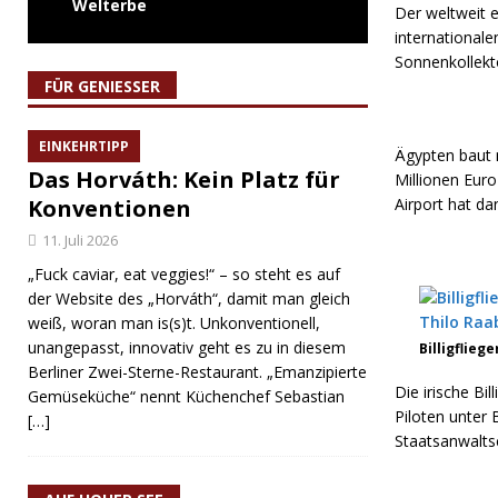
Welterbe
Der weltweit e
internationale
Sonnenkollekt
FÜR GENIESSER
EINKEHRTIPP
Ägypten baut
Das Horváth: Kein Platz für
Millionen Eur
Konventionen
Airport hat da
11. Juli 2026
„Fuck caviar, eat veggies!“ – so steht es auf
der Website des „Horváth“, damit man gleich
weiß, woran man is(s)t. Unkonventionell,
unangepasst, innovativ geht es zu in diesem
Billigflieg
Berliner Zwei-Sterne-Restaurant. „Emanzipierte
Die irische Bil
Gemüseküche“ nennt Küchenchef Sebastian
Piloten unter 
[…]
Staatsanwaltsc