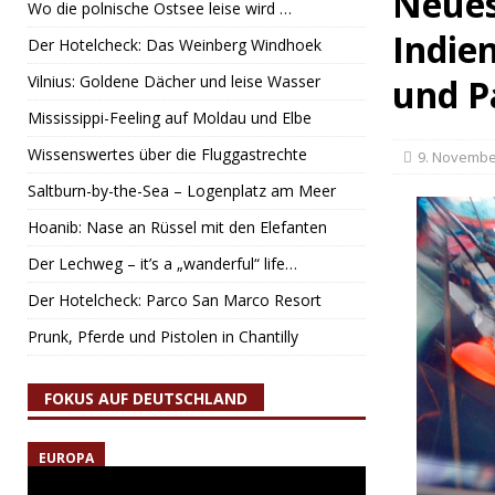
Neues
Wo die polnische Ostsee leise wird …
Indie
Der Hotelcheck: Das Weinberg Windhoek
Vilnius: Goldene Dächer und leise Wasser
und P
Mississippi-Feeling auf Moldau und Elbe
Wissenswertes über die Fluggastrechte
9. Novembe
Saltburn-by-the-Sea – Logenplatz am Meer
Hoanib: Nase an Rüssel mit den Elefanten
Der Lechweg – it’s a „wanderful“ life…
Der Hotelcheck: Parco San Marco Resort
Prunk, Pferde und Pistolen in Chantilly
FOKUS AUF DEUTSCHLAND
EUROPA