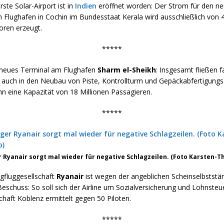
rste Solar-Airport ist in
Indien
eröffnet worden: Der Strom für den n
n Flughafen in Cochin im Bundesstaat Kerala wird ausschließlich von 
oren erzeugt.
*****
 neues Terminal am Flughafen
Sharm el-Sheikh
: Insgesamt fließen f
o auch in den Neubau von Piste, Kontrollturm und Gepäckabfertigungs
nn eine Kapazität von 18 Millionen Passagieren.
*****
er Ryanair sorgt mal wieder für negative Schlagzeilen. (Foto Karsten-T
ligfluggesellschaft
Ryanair
ist wegen der angeblichen Scheinselbststän
Beschuss: So soll sich der Airline um Sozialversicherung und Lohnsteu
haft Koblenz ermittelt gegen 50 Piloten.
*****