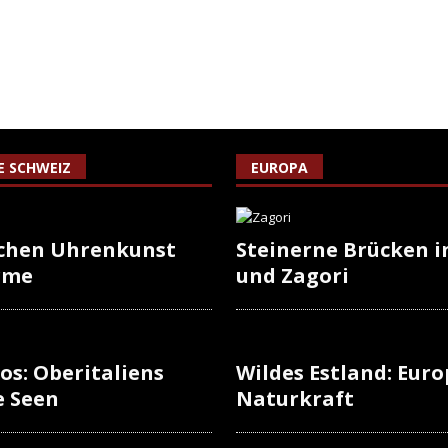
IE SCHWEIZ
EUROPA
schen Uhrenkunst
Steinerne Brücken i
rme
und Zagori
os: Oberitaliens
Wildes Estland: Europ
e Seen
Naturkraft