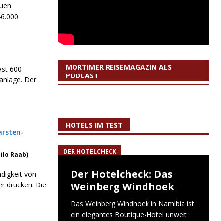
euen
46.000
MORTIMER REISEMAGAZIN ALS
ast 600
PODCAST
anlage. Der
HOTELS IM TEST
DER HOTELCHECK
hilo Raab)
Der Hotelcheck: Das
digkeit von
er drücken. Die
Weinberg Windhoek
Das Weinberg Windhoek in Namibia ist
ein elegantes Boutique-Hotel unweit