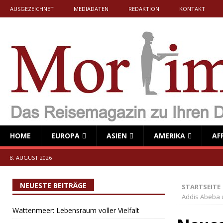
AUSGEZEICHNET
MEDIADATEN
REDAKTION
KONTAKT
HOME
EUROPA
ASIEN
AMERIKA
AF
8. AUGUST 2026
NEUESTE BEITRÄGE
STARTSEITE
Addis Abeba 
Wattenmeer: Lebensraum voller Vielfalt