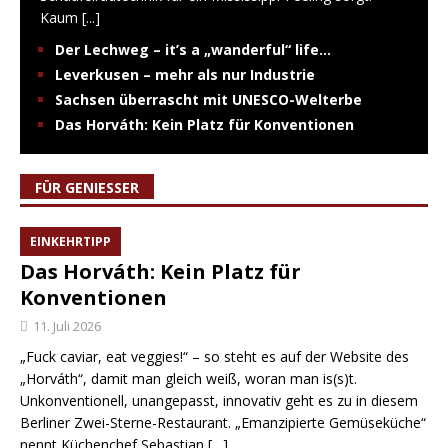
Kaum
[...]
Der Lechweg – it’s a „wanderful“ life…
Leverkusen – mehr als nur Industrie
Sachsen überrascht mit UNESCO-Welterbe
Das Horváth: Kein Platz für Konventionen
FÜR GENIESSER
EINKEHRTIPP
Das Horváth: Kein Platz für
Konventionen
11. Juli 2026
„Fuck caviar, eat veggies!“ – so steht es auf der Website des
„Horváth“, damit man gleich weiß, woran man is(s)t.
Unkonventionell, unangepasst, innovativ geht es zu in diesem
Berliner Zwei-Sterne-Restaurant. „Emanzipierte Gemüseküche“
nennt Küchenchef Sebastian
[…]