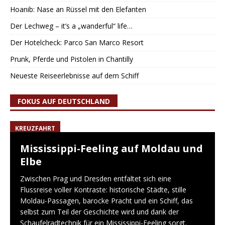
Hoanib: Nase an Rüssel mit den Elefanten
Der Lechweg – it’s a „wanderful“ life…
Der Hotelcheck: Parco San Marco Resort
Prunk, Pferde und Pistolen in Chantilly
Neueste Reiseerlebnisse auf dem Schiff
FOKUS AUF DEUTSCHLAND
KREUZFAHRT
Mississippi-Feeling auf Moldau und
Elbe
Zwischen Prag und Dresden entfaltet sich eine
Flussreise voller Kontraste: historische Städte, stille
Moldau-Passagen, barocke Pracht und ein Schiff, das
selbst zum Teil der Geschichte wird und dank der
Schaufelradtechnik für ein Mississippi-Feeling sorgt.