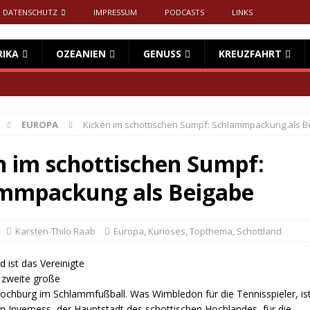
DATENSCHUTZ
IMPRESSUM
PODCASTS
LINKS
RIKA
OZEANIEN
GENUSS
KREUZFAHRT
EUROPA
Kicken im schottischen Sumpf: Schlammpackung als B
n im schottischen Sumpf:
mmpackung als Beigabe
Karsten-Thilo Raab
Europa
,
Kurioses
,
Topthema
,
Schottland
 ist das Vereinigte
e zweite große
ochburg im Schlammfußball. Was Wimbledon für die Tennisspieler, i
n Inverness, der Hauptstadt des schottischen Hochlandes, für die