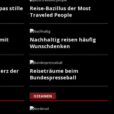
as stille
Reise-Bazillus der Most
Traveled People
 mit
Nachhaltig reisen häufig
Wunschdenken
erz der
Reiseträume beim
Bundespresseball
OZEANIEN