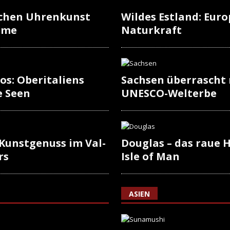
schen Uhrenkunst
Wildes Estland: Europ
rme
Naturkraft
os: Oberitaliens
Sachsen überrascht
e Seen
UNESCO-Welterbe
 Kunstgenuss im Val-
Douglas – das raue H
rs
Isle of Man
ASIEN