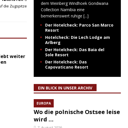
dem Weinberg Windhoek Gondwana
f die Zugspitze
Collection Namibia eine
bemerkenswert ruhige
[...]
Der Hotelcheck: Parco San Marco
Resort
Hotelcheck: Die Lech Lodge am
Arlberg
Der Hotelcheck: Das Baia del
Sole Resort
lebt weiter
een
Der Hotelcheck: Das
Capovaticano Resort
EIN BLICK IN UNSER ARCHIV
EUROPA
Wo die polnische Ostsee leise
wird …
7. August 2026