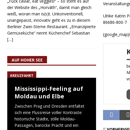
„Fuck caviar, eat veggies!“ – so steht es auf
Veranstaltung
der Website des „Horváth“, damit man gleich
weiß, woran man is(s)t. Unkonventionell,
Ulrike Katrin 
unangepasst, innovativ geht es zu in diesem
86686-800-7
Berliner Zwei-Sterne-Restaurant. „Emanzipierte
Gemüseküche“ nennt Küchenchef Sebastian
{google_map}
[…]
AUF HOHER SEE
b
M
KREUZFAHRT
v
Mississippi-Feeling auf
Moldau und Elbe
Zwischen Prag und Dresden entfaltet
sich eine Flussreise voller Kontraste:
historische Städte, stille Moldau-
Passagen, barocke Pracht und ein
VORHERIGE