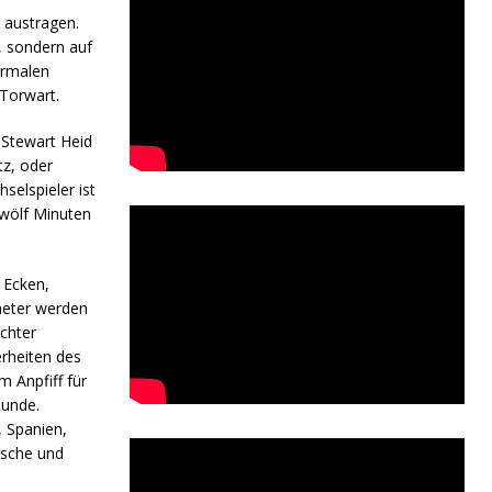
 austragen.
, sondern auf
ormalen
 Torwart.
 Stewart Heid
z, oder
elspieler ist
wölf Minuten
 Ecken,
meter werden
ichter
erheiten des
 Anpfiff für
Runde.
 Spanien,
ische und