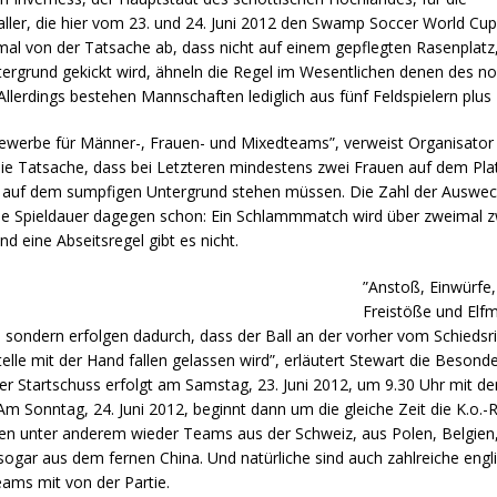
ler, die hier vom 23. und 24. Juni 2012 den Swamp Soccer World Cup
mal von der Tatsache ab, dass nicht auf einem gepflegten Rasenplatz
ergrund gekickt wird, ähneln die Regel im Wesentlichen denen des n
 Allerdings bestehen Mannschaften lediglich aus fünf Feldspielern plus
bewerbe für Männer-, Frauen- und Mixedteams”, verweist Organisator
e Tatsache, dass bei Letzteren mindestens zwei Frauen auf dem Plat
 auf dem sumpfigen Untergrund stehen müssen. Die Zahl der Auswechs
ie Spieldauer dagegen schon: Ein Schlammmatch wird über zweimal z
d eine Abseitsregel gibt es nicht.
”Anstoß, Einwürfe,
Freistöße und Elf
, sondern erfolgen dadurch, dass der Ball an der vorher vom Schiedsr
lle mit der Hand fallen gelassen wird”, erläutert Stewart die Besond
r Startschuss erfolgt am Samstag, 23. Juni 2012, um 9.30 Uhr mit dem
Am Sonntag, 24. Juni 2012, beginnt dann um die gleiche Zeit die K.o.-
en unter anderem wieder Teams aus der Schweiz, aus Polen, Belgien,
ogar aus dem fernen China. Und natürliche sind auch zahlreiche engl
ams mit von der Partie.