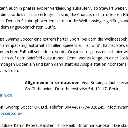
nn auch in phatasievoller Verkleidung auflaufen”, so Stewart weiter. 
, die sportlich nicht so erfolgreich sind, die Chance, nicht mit leeren 
en. Denn in Edinburgh werden nicht nur die Weltcupsieger gekürt, so
t dem ungewöhnlichsten Outfit.
m ist Swamp Soccer eine extrem harter Sport, bei dem die Wellnessbeh
lammpackung automatisch allen Spielern zu Teil wird”, flachst Stewa
m echten Fußball sei jedoch, so der Organisator, dass es sich hier w
 sich auf dem Spielfeld auszuruhen. Denn, wer zu lange an einer Stelle
umpfigen Boden ein und kann dann statt als Anspielstation höchstens 
zt werden.
Allgemeine Informationen:
Visit Britain, Urlaubsservi
Großbritannien, Dorotheenstraße 54, 10117 Berlin,
ain.de
en:
Swamp Soccer UK Ltd, Telefon 0044-(0)7774-926245, info@swam
ccer.co.uk
p
: Ulrike Katrin Peters, Karsten-Thilo Raab: Britannia Kuriosa – Die skur