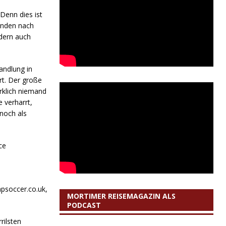
Denn dies ist
Händen nach
ndern auch
andlung in
rt. Der große
irklich niemand
 verharrt,
noch als
ce
psoccer.co.uk,
MORTIMER REISEMAGAZIN ALS
PODCAST
rilsten