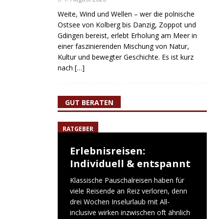
Weite, Wind und Wellen – wer die polnische
Ostsee von Kolberg bis Danzig, Zoppot und
Gdingen bereist, erlebt Erholung am Meer in
einer faszinierenden Mischung von Natur,
Kultur und bewegter Geschichte. Es ist kurz
nach
[…]
GUT BERATEN
RATGEBER
Erlebnisreisen:
Individuell & entspannt
Klassische Pauschalreisen haben für
viele Reisende an Reiz verloren, denn
drei Wochen Inselurlaub mit All-
inclusive wirken inzwischen oft ähnlich