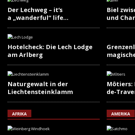
Der Lechweg – it’s
Biel zwi
a „wanderful“ life…
und Cha
Hotelcheck: Die Lech Lodge
Grenzenl
am Arlberg
magisch
Naturgewalt in der
Môtiers:
Liechtensteinklamm
de-Trave
AFRIKA
AMERIKA