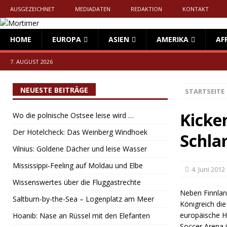
AUSGEZEICHNET
MEDIADATEN
REDAKTION
KONTAKT
HOME
EUROPA
ASIEN
AMERIKA
AF
7. AUGUST 2026
NEUESTE BEITRÄGE
STARTSEITE
Kicke
Wo die polnische Ostsee leise wird …
Der Hotelcheck: Das Weinberg Windhoek
Schla
Vilnius: Goldene Dächer und leise Wasser
Mississippi-Feeling auf Moldau und Elbe
4. Juni 2012
Wissenswertes über die Fluggastrechte
Neben Finnland
Saltburn-by-the-Sea – Logenplatz am Meer
Königreich di
europäische H
Hoanib: Nase an Rüssel mit den Elefanten
Soccer Arena i