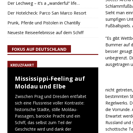
Der Lechweg – it’s a „wanderful“ life…
Schlammfußbal
Sieht man ein
Der Hotelcheck: Parco San Marco Resort
sumpfigen Unt
Prunk, Pferde und Pistolen in Chantilly
Fußballspiels.
Neueste Reiseerlebnisse auf dem Schiff
”Es gibt Wett
Bummer auf di
FOKUS AUF DEUTSCHLAND
besser gesagt
unbegrenzt. D
ausgetragen un
KREUZFAHRT
Mississippi-Feeling auf
Moldau und Elbe
nicht getreten
Zwischen Prag und Dresden entfaltet
bestimmten Ste
sich eine Flussreise voller Kontraste:
Regelwerks. De
historische Städte, stille Moldau-
die Vorrunde. 
Passagen, barocke Pracht und ein
Erwartet werd
Schiff, das selbst zum Teil der
Russland und s
Geschichte wird und dank der
schottische Te