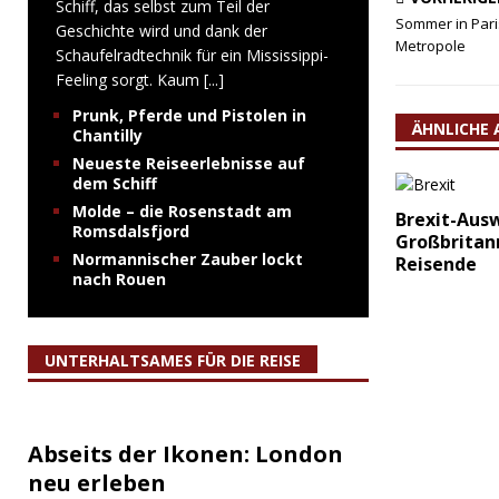
Schiff, das selbst zum Teil der
Sommer in Pari
Geschichte wird und dank der
Metropole
Schaufelradtechnik für ein Mississippi-
Feeling sorgt. Kaum
[...]
Prunk, Pferde und Pistolen in
ÄHNLICHE 
Chantilly
Neueste Reiseerlebnisse auf
dem Schiff
Molde – die Rosenstadt am
Brexit-Aus
Romsdalsfjord
Großbritan
Normannischer Zauber lockt
Reisende
nach Rouen
UNTERHALTSAMES FÜR DIE REISE
Abseits der Ikonen: London
neu erleben