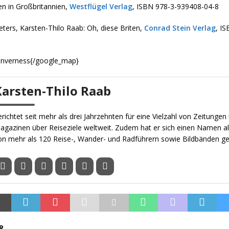
en in Großbritannien,
Westflügel Verlag
, ISBN 978-3-939408-04-8
Peters, Karsten-Thilo Raab: Oh, diese Briten,
Conrad Stein Verlag
, I
Inverness{/google_map}
Karsten-Thilo Raab
erichtet seit mehr als drei Jahrzehnten für eine Vielzahl von Zeitungen
agazinen über Reiseziele weltweit. Zudem hat er sich einen Namen al
on mehr als 120 Reise-, Wander- und Radführern sowie Bildbänden g
R