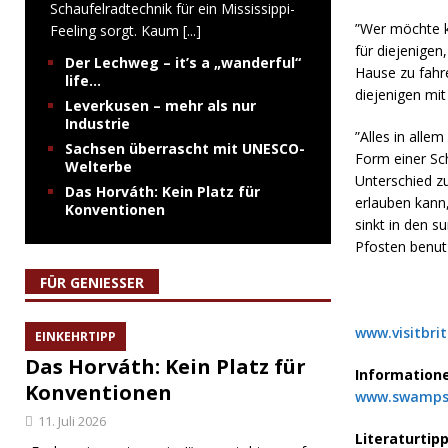
Schaufelradtechnik für ein Mississippi-
”Wer möchte ka
Feeling sorgt. Kaum
[...]
für diejenigen
Der Lechweg – it’s a „wanderful“
Hause zu fahr
life…
diejenigen mi
Leverkusen – mehr als nur
Industrie
”Alles in alle
Sachsen überrascht mit UNESCO-
Form einer Sch
Welterbe
Unterschied zu
Das Horváth: Kein Platz für
erlauben kann,
Konventionen
sinkt in den s
Pfosten benut
FÜR GENIESSER
www.visitbrit
EINKEHRTIPP
Das Horváth: Kein Platz für
Information
Konventionen
www.swampso
11. Juli 2026
Literaturtip