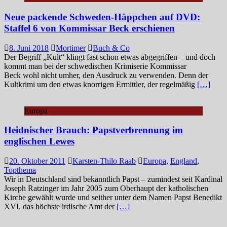
Neue packende Schweden-Häppchen auf DVD:
Staffel 6 von Kommissar Beck erschienen
8. Juni 2018
Mortimer
Buch & Co
Der Begriff „Kult“ klingt fast schon etwas abgegriffen – und doch
kommt man bei der schwedischen Krimiserie Kommissar
Beck wohl nicht umher, den Ausdruck zu verwenden. Denn der
Kultkrimi um den etwas knorrigen Ermittler, der regelmäßig
[…]
Europa
Heidnischer Brauch: Papstverbrennung im
englischen Lewes
20. Oktober 2011
Karsten-Thilo Raab
Europa
,
England
,
Topthema
Wir in Deutschland sind bekanntlich Papst – zumindest seit Kardinal
Joseph Ratzinger im Jahr 2005 zum Oberhaupt der katholischen
Kirche gewählt wurde und seither unter dem Namen Papst Benedikt
XVI. das höchste irdische Amt der
[…]