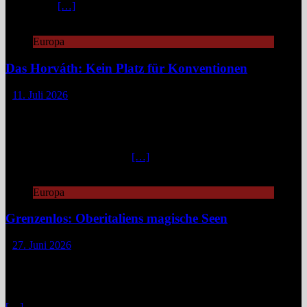
an Mythen,
[…]
Europa
Das Horváth: Kein Platz für Konventionen
11. Juli 2026
„Fuck caviar, eat veggies!“ – so steht es auf der Website des
„Horváth“, damit man gleich weiß, woran man is(s)t.
Unkonventionell, unangepasst, innovativ geht es zu in diesem
Berliner Zwei-Sterne-Restaurant. „Emanzipierte Gemüseküche“
nennt Küchenchef Sebastian
[…]
Europa
Grenzenlos: Oberitaliens magische Seen
27. Juni 2026
Zwischen Piemont, Lombardei und dem Tessin verläuft keine harte
Linie, sondern ein fließender Übergang aus blauem Wasser, grünen
Bergen und spannenden Geschichten. Wer sich hier fortbewegt, tut
das selten geradlinig. Fähren kreuzen gemächlich über spiegelnde
[…]