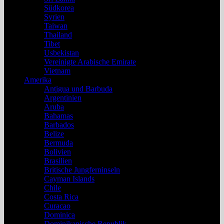
Südkorea
Syrien
Taiwan
Thailand
Tibet
Usbekistan
Vereinigte Arabische Emirate
Vietnam
Amerika
Antigua und Barbuda
Argentinien
Aruba
Bahamas
Barbados
Belize
Bermuda
Bolivien
Brasilien
Britische Jungferninseln
Cayman Islands
Chile
Costa Rica
Curacao
Dominica
Dominikanische Republik