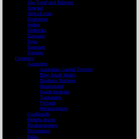
São Tomé und Príncipe
Senegal
Sierra Leone
Simbabwe
Sudan
Südafrika
Tansania
Togo
Tunesien
Uganda
Ozeanien
Australien
Australian Capital Territory
New South Wales
Northern Territory
Queensland
South Australia
Tasmanien
Victoria
Westaustralien
Cookinseln
Fidschi-Inseln
Neukaledonien
Neuseeland
Palau