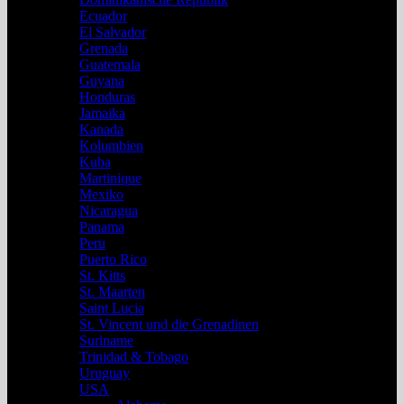
Ecuador
El Salvador
Grenada
Guatemala
Guyana
Honduras
Jamaika
Kanada
Kolumbien
Kuba
Martinique
Mexiko
Nicaragua
Panama
Peru
Puerto Rico
St. Kitts
St. Maarten
Saint Lucia
St. Vincent und die Grenadinen
Suriname
Trinidad & Tobago
Uruguay
USA