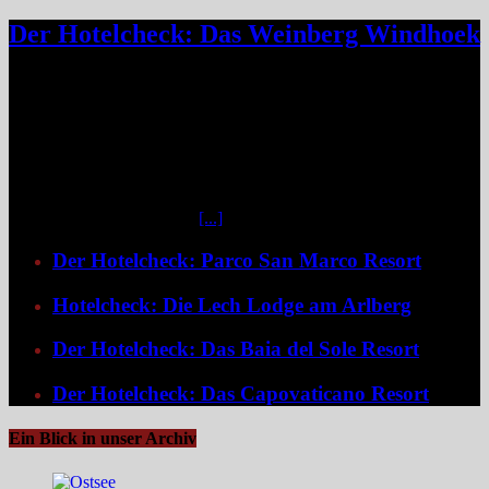
Der Hotelcheck: Das Weinberg Windhoek
Das Weinberg Windhoek in Namibia ist ein elegantes Boutique-
Hotel unweit des Zentrums von Windhoek. Das luxuriöse Boutique-
Hotel überzeugt mit Design, Kulinarik und nachhaltigem Konzept
und eignet sich ideal als Startpunkt für Namibia-Reisen. Nur wenige
Fahrminuten vom geschäftigen Zentrum Windhoeks entfernt, am
östlichen Stadtrand im Stadtteil Klein Windhoek gelegen, eröffnet
sich mit dem Weinberg Windhoek Gondwana Collection Namibia
eine bemerkenswert ruhige
[...]
Der Hotelcheck: Parco San Marco Resort
Hotelcheck: Die Lech Lodge am Arlberg
Der Hotelcheck: Das Baia del Sole Resort
Der Hotelcheck: Das Capovaticano Resort
Ein Blick in unser Archiv