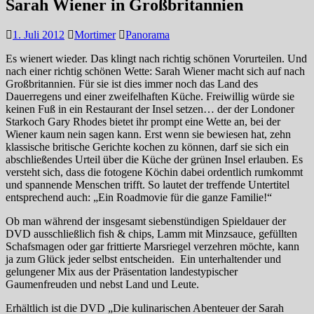
Sarah Wiener in Großbritannien
1. Juli 2012
Mortimer
Panorama
Es wienert wieder. Das klingt nach richtig schönen Vorurteilen. Und
nach einer richtig schönen Wette: Sarah Wiener macht sich auf nach
Großbritannien. Für sie ist dies immer noch das Land des
Dauerregens und einer zweifelhaften Küche. Freiwillig würde sie
keinen Fuß in ein Restaurant der Insel setzen… der der Londoner
Starkoch Gary Rhodes bietet ihr prompt eine Wette an, bei der
Wiener kaum nein sagen kann. Erst wenn sie bewiesen hat, zehn
klassische britische Gerichte kochen zu können, darf sie sich ein
abschließendes Urteil über die Küche der grünen Insel erlauben. Es
versteht sich, dass die fotogene Köchin dabei ordentlich rumkommt
und spannende Menschen trifft. So lautet der treffende Untertitel
entsprechend auch: „Ein Roadmovie für die ganze Familie!“
Ob man während der insgesamt siebenstündigen Spieldauer der
DVD ausschließlich fish & chips, Lamm mit Minzsauce, gefüllten
Schafsmagen oder gar frittierte Marsriegel verzehren möchte, kann
ja zum Glück jeder selbst entscheiden. Ein unterhaltender und
gelungener Mix aus der Präsentation landestypischer
Gaumenfreuden und nebst Land und Leute.
Erhältlich ist die DVD „Die kulinarischen Abenteuer der Sarah