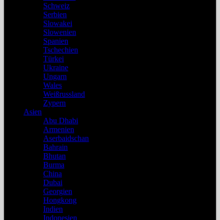
Schweiz
Serbien
Slowakei
Slowenien
Spanien
Tschechien
Türkei
Ukraine
Ungarn
Wales
Weißrussland
Zypern
Asien
Abu Dhabi
Armenien
Aserbaidschan
Bahrain
Bhutan
Burma
China
Dubai
Georgien
Hongkong
Indien
Indonesien