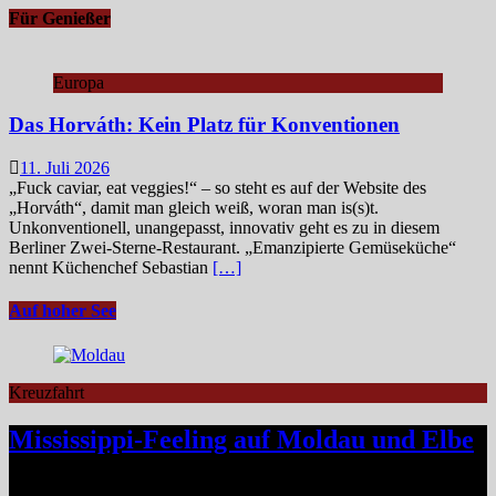
Für Genießer
Europa
Das Horváth: Kein Platz für Konventionen
11. Juli 2026
„Fuck caviar, eat veggies!“ – so steht es auf der Website des
„Horváth“, damit man gleich weiß, woran man is(s)t.
Unkonventionell, unangepasst, innovativ geht es zu in diesem
Berliner Zwei-Sterne-Restaurant. „Emanzipierte Gemüseküche“
nennt Küchenchef Sebastian
[…]
Auf hoher See
Kreuzfahrt
Mississippi-Feeling auf Moldau und Elbe
Zwischen Prag und Dresden entfaltet sich eine Flussreise voller