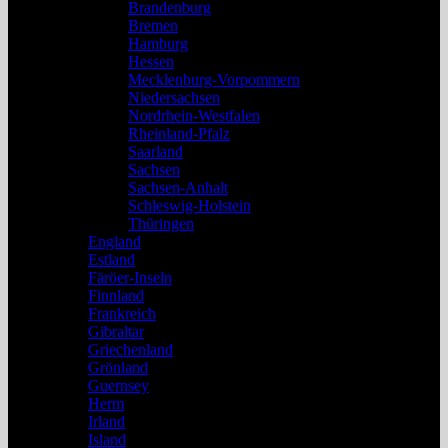
Brandenburg
Bremen
Hamburg
Hessen
Mecklenburg-Vorpommern
Niedersachsen
Nordrhein-Westfalen
Rheinland-Pfalz
Saarland
Sachsen
Sachsen-Anhalt
Schleswig-Holstein
Thüringen
England
Estland
Färöer-Inseln
Finnland
Frankreich
Gibraltar
Griechenland
Grönland
Guernsey
Herm
Irland
Island