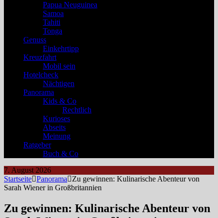
Papua Neuguinea
Samoa
Tahiti
Tonga
Genuss
Einkehrtipp
Kreuzfahrt
Mobil sein
Hotelcheck
Nächtigen
Panorama
Kids & Co
Rechtlich
Kurioses
Abseits
Meinung
Ratgeber
Buch & Co
7. August 2026
Startseite
Panorama
Zu gewinnen: Kulinarische Abenteur von
Sarah Wiener in Großbritannien
Zu gewinnen: Kulinarische Abenteur von