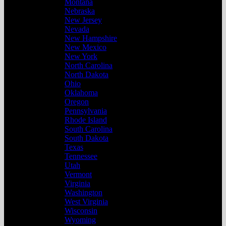
Montana
Nebraska
New Jersey
Nevada
New Hampshire
New Mexico
New York
North Carolina
North Dakota
Ohio
Oklahoma
Oregon
Pennsylvania
Rhode Island
South Carolina
South Dakota
Texas
Tennessee
Utah
Vermont
Virginia
Washington
West Virginia
Wisconsin
Wyoming