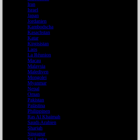
Iran
Israel
Japan
Jordanien
Kambodscha
Kasachstan
Katar
Kirgisistan
Laos
La Réunion
Macau
Malaysia
Malediven
Mongolei
Myanmar
Nepal
Oman
Pakistan
Palästina
Philippinen
Ras Al Khaimah
Saudi-Arabien
Sharjah
Singapur
Sri Lanka