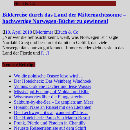
Buch & Co
Bilderreise durch das Land der Mitternachtssonne –
hochwertige Norwegen-Bücher zu gewinnen!
18. April 2018
Mortimer
Buch & Co
„Nur wer die Sehnsucht kennt, weiß, was Norwegen ist.“ sagte
Nordahl Grieg und beschreibt damit ein Gefühl, das viele
Norwegenfans nur zu gut kennen. Immer wieder zieht es sie in das
Land der Fjorde und
[…]
Neueste Beiträge
Wo die polnische Ostsee leise wird …
Der Hotelcheck: Das Weinberg Windhoek
Vilnius: Goldene Dächer und leise Wasser
Mississippi-Feeling auf Moldau und Elbe
Wissenswertes über die Fluggastrechte
Saltburn-by-the-Sea – Logenplatz am Meer
Hoanib: Nase an Rüssel mit den Elefanten
Der Lechweg – it’s a „wanderful“ life…
Der Hotelcheck: Parco San Marco Resort
Prunk, Pferde und Pistolen in Chantilly
Neueste Reiseerlebnisse auf dem Schiff