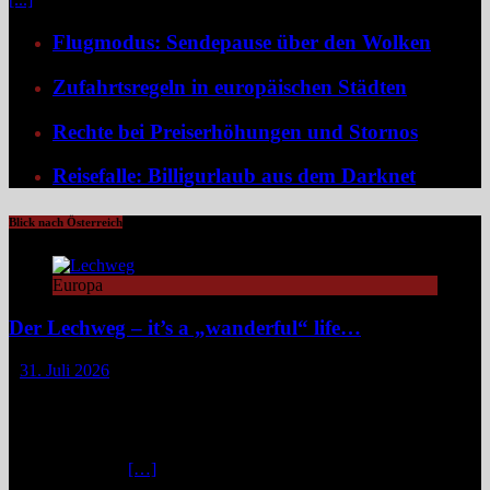
Flugmodus: Sendepause über den Wolken
Zufahrtsregeln in europäischen Städten
Rechte bei Preiserhöhungen und Stornos
Reisefalle: Billigurlaub aus dem Darknet
Blick nach Österreich
Europa
Der Lechweg – it’s a „wanderful“ life…
31. Juli 2026
Zwischen türkisblauem Bergsee und Königsschlössern erzählt der
Lechweg eine Geschichte von ungezähmter Natur, alpiner Kultur
und moderatem Weitwandern durch zwei Länder und drei
Regionen. Still und beinahe entrückt liegt der Formarinsee in den
Lechtaler Alpen.
[…]