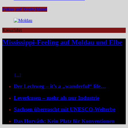
Fokus auf Deutschland
Kreuzfahrt
Mississippi-Feeling auf Moldau und Elbe
Zwischen Prag und Dresden entfaltet sich eine Flussreise voller
Kontraste: historische Städte, stille Moldau-Passagen, barocke
Pracht und ein Schiff, das selbst zum Teil der Geschichte wird und
dank der Schaufelradtechnik für ein Mississippi-Feeling sorgt.
Kaum
[...]
Der Lechweg – it’s a „wanderful“ life…
Leverkusen – mehr als nur Industrie
Sachsen überrascht mit UNESCO-Welterbe
Das Horváth: Kein Platz für Konventionen