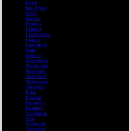
Italien
Isle of Man
Jersey
Kosovo
Kroatien
Lettland
Liechtenstein
Litauen
Luxemburg
Malta
Monaco
Montenegro
Niederlande
Norwegen
Nordirland
Nordzypern
Österreich
Polen
Portugal
Rumänien
Russland
San Marino
Sark
Schottland
Schweden