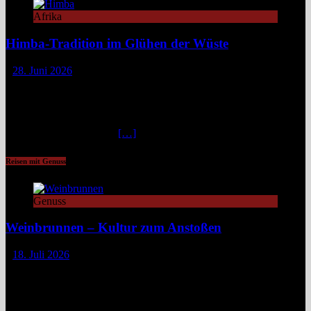
Afrika
Himba-Tradition im Glühen der Wüste
28. Juni 2026
Im Nordwesten Namibias, wo das ausgetrocknete Bett des Hoanib-
Flusses sich wie eine Lebensader durch eine der unwirtlichsten
Landschaften der Erde zieht, flimmert die Luft in der
unbarmherzigen Mittagshitze. Hier, zwischen schroffen Bergen und
staubigen Wüstenbänken
[…]
Reisen mit Genuss
Genuss
Weinbrunnen – Kultur zum Anstoßen
18. Juli 2026
Eine Tour zu Europas Weinbrunnen führt zu Pilgerwegen,
mittelalterlichen Dörfern und modernen Winzerinitiativen. Überall
dort, wo Wein unentgeltlich fließt, steckt eine Idee dahinter:
Gemeinschaft, Kultur und ein kleines Stück Magie. Europa ist reich