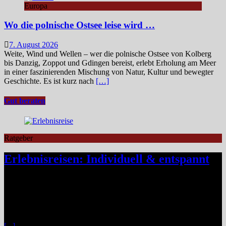
Europa
Wo die polnische Ostsee leise wird …
7. August 2026
Weite, Wind und Wellen – wer die polnische Ostsee von Kolberg
bis Danzig, Zoppot und Gdingen bereist, erlebt Erholung am Meer
in einer faszinierenden Mischung von Natur, Kultur und bewegter
Geschichte. Es ist kurz nach
[…]
Gut beraten
Ratgeber
Erlebnisreisen: Individuell & entspannt
Klassische Pauschalreisen haben für viele Reisende an Reiz
verloren, denn drei Wochen Inselurlaub mit All-inclusive wirken
inzwischen oft ähnlich vorhersehbar wie der tägliche Gang ins
Büro. Umso stärker wächst der Wunsch nach mehr Individualität,
etwa in Form von Erlebnisreisen. Ein wirkliches Erlebnis besteht
[...]