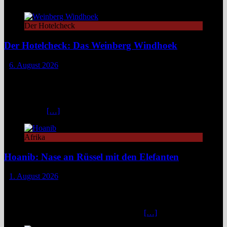
Der Hotelcheck
Der Hotelcheck: Das Weinberg Windhoek
6. August 2026
Das Weinberg Windhoek in Namibia ist ein elegantes Boutique-
Hotel unweit des Zentrums von Windhoek. Das luxuriöse Boutique-
Hotel überzeugt mit Design, Kulinarik und nachhaltigem Konzept
und eignet sich ideal als Startpunkt für Namibia-Reisen. Nur wenige
Fahrminuten
[…]
Afrika
Hoanib: Nase an Rüssel mit den Elefanten
1. August 2026
Das Hoanib Elephant Camp im Nordwesten Namibias steht für eine
neue Art des Reisens: exklusiv, datenbasiert und tief verbunden mit
einem der sensibelsten Ökosysteme Afrikas. Die Region Kunene im
Nordwesten von Namibia, lange unter dem
[…]