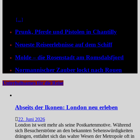
Kontraste: historische Städte, stille Moldau-Passagen, barocke
Pracht und ein Schiff, das selbst zum Teil der Geschichte wird und
dank der Schaufelradtechnik für ein Mississippi-Feeling sorgt.
Kaum
[...]
Prunk, Pferde und Pistolen in Chantilly
Neueste Reiseerlebnisse auf dem Schiff
Molde – die Rosenstadt am Romsdalsfjord
Normannischer Zauber lockt nach Rouen
Unterhaltsames für die Reise
Abseits der Ikonen: London neu erleben
22. Juni 2026
London ist weit mehr als seine Postkartenmotive. Während
sich Besucherströme an den bekannten Sehenswürdigkeiten
drängen, entfaltet sich das wahre Wesen der Metropole oft in