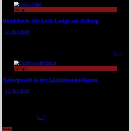
Europa
Hotelcheck: Die Lech Lodge am Arlberg
24. Juli 2026
Die Lech Lodge am Arlberg in Österreich verbindet alpine
Zurückhaltung mit diskretem Luxus. Eleganz, großer Komfort und
ein individueller Service verwandeln den Aufenthalt in ein stilvolles,
privates Bergrefugium. In einer Zeit, in der viele Häuser mit
[…]
Europa
Naturgewalt in der Liechtensteinklamm
13. Juli 2026
Die Liechtensteinklamm im Salzburger Land erweist sich als ein
spektakuläres Naturwunder mit imposanten Felswänden, modernen
Stegen und faszinierenden Lichtspielen. Ideal für Wandernde und
Naturfans. Wer glaubt, in den österreichischen Alpen ließe sich
immer und überall
[…]
Afrika