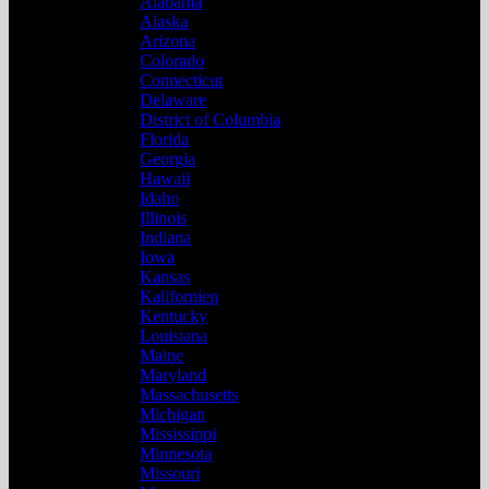
Alabama
Alaska
Arizona
Colorado
Connecticut
Delaware
District of Columbia
Florida
Georgia
Hawaii
Idaho
Illinois
Indiana
Iowa
Kansas
Kalifornien
Kentucky
Louisiana
Maine
Maryland
Massachusetts
Michigan
Mississippi
Minnesota
Missouri