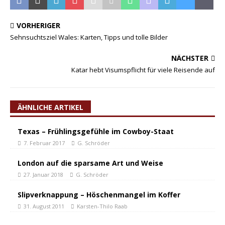
VORHERIGER
Sehnsuchtsziel Wales: Karten, Tipps und tolle Bilder
NÄCHSTER
Katar hebt Visumspflicht für viele Reisende auf
ÄHNLICHE ARTIKEL
Texas – Frühlingsgefühle im Cowboy-Staat
7. Februar 2017
G. Schröder
London auf die sparsame Art und Weise
27. Januar 2018
G. Schröder
Slipverknappung – Höschenmangel im Koffer
31. August 2011
Karsten-Thilo Raab