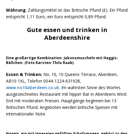
Währung
: Zahlungsmittel ist das Britische Pfund (£). Ein Pfund
entspricht 1,11 Euro, ein Euro entspricht 0,89 Pfund.
Gute essen und trinken in
Aberdeenshire
Eine großartige Kombination: Jakonsmuscheln mit Haggis-
Bällchen. (Foto Karsten-Thilo Raab)
Essen & Trinken:
No. 10, 10 Queens Terrace, Aberdeen,
AB10 1XL, Telefon 0044-1224-631928,
www.no10aberdeen.co.uk
. Im wahrsten Sinne des Wortes
ausgezeichnetes Restaurant mit hipper Bar in Aberdeens West
End mit moderaten Preisen. Hauptgänge beginnen bei 13
Britischen Pfund. Angeboten werden britische Speisen mit
internationaler Note.
Haggis, ein mit Innereien gefüllter Schafsmagen, gehört zu den