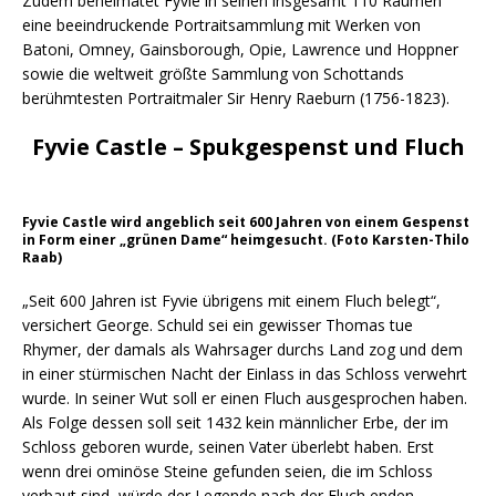
Zudem beheimatet Fyvie in seinen insgesamt 110 Räumen
eine beeindruckende Portraitsammlung mit Werken von
Batoni, Omney, Gainsborough, Opie, Lawrence und Hoppner
sowie die weltweit größte Sammlung von Schottands
berühmtesten Portraitmaler Sir Henry Raeburn (1756-1823).
Fyvie Castle – Spukgespenst und Fluch
Fyvie Castle wird angeblich seit 600 Jahren von einem Gespenst
in Form einer „grünen Dame“ heimgesucht. (Foto Karsten-Thilo
Raab)
„Seit 600 Jahren ist Fyvie übrigens mit einem Fluch belegt“,
versichert George. Schuld sei ein gewisser Thomas tue
Rhymer, der damals als Wahrsager durchs Land zog und dem
in einer stürmischen Nacht der Einlass in das Schloss verwehrt
wurde. In seiner Wut soll er einen Fluch ausgesprochen haben.
Als Folge dessen soll seit 1432 kein männlicher Erbe, der im
Schloss geboren wurde, seinen Vater überlebt haben. Erst
wenn drei ominöse Steine gefunden seien, die im Schloss
verbaut sind, würde der Legende nach der Fluch enden.