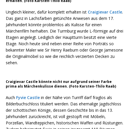
erhalten. (Foto Karsten-Thilo Raab)
Ungleich kleiner, dafür komplett erhalten ist
Craigievar Castle
.
Das ganz in Lachsfarben getünchte Anwesen aus dem 17.
Jahrhundert könnte problemlos als Kulisse für einen
Märchenfilm herhalten. Die Turmburg wurde L-förmige auf drei
Etagen angelegt. Lediglich der Hauptturm besitzt eine vierte
Etage. Noch heute sind neben einer Reihe von Porträts so
bekannter Maler wie Sir Henry Raeburn oder George Jamesone
die Originalmöbel so wie die reichlich verzierten Decken zu
sehen.
Craigievar Castle könnte nicht nur aufgrund seiner Farbe
prima als Märchenkulisse dienen. (Foto Karsten-Thilo Raab)
Auch
Fyvie Castle
in der Nähe von Turriff darf fraglos als
Bilderbuchschloss tituliert werden. Das ehemalige Jagdschloss
der schottischen Könige, dessen Geschichte bis in das 13.
Jahrhundert zurückreicht, ist voll gestopft mit Möbeln,
Porzellan, Wandteppichen, historischen Waffen und Rüstungen.