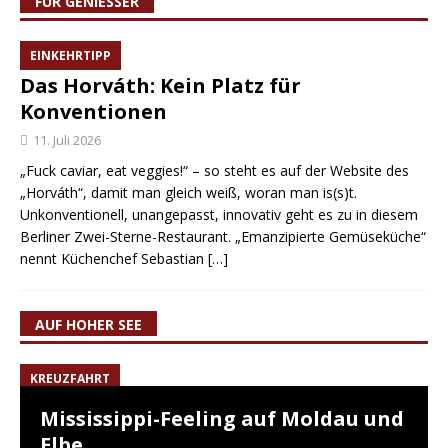
FÜR GENIESSER
EINKEHRTIPP
Das Horváth: Kein Platz für
Konventionen
11. Juli 2026
„Fuck caviar, eat veggies!“ – so steht es auf der Website des
„Horváth“, damit man gleich weiß, woran man is(s)t.
Unkonventionell, unangepasst, innovativ geht es zu in diesem
Berliner Zwei-Sterne-Restaurant. „Emanzipierte Gemüseküche“
nennt Küchenchef Sebastian
[…]
AUF HOHER SEE
KREUZFAHRT
Mississippi-Feeling auf Moldau und
Elbe