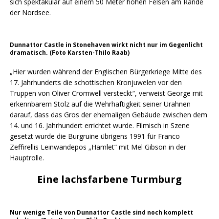
sich spektakulär auf einem 50 Meter hohen Felsen am Rande
der Nordsee.
Dunnattor Castle in Stonehaven wirkt nicht nur im Gegenlicht
dramatisch. (Foto Karsten-Thilo Raab)
„Hier wurden während der Englischen Bürgerkriege Mitte des
17. Jahrhunderts die schottischen Kronjuwelen vor den
Truppen von Oliver Cromwell versteckt“, verweist George mit
erkennbarem Stolz auf die Wehrhaftigkeit seiner Urahnen
darauf, dass das Gros der ehemaligen Gebäude zwischen dem
14. und 16. Jahrhundert errichtet wurde. Filmisch in Szene
gesetzt wurde die Burgruine übrigens 1991 für Franco
Zeffirellis Leinwandepos „Hamlet“ mit Mel Gibson in der
Hauptrolle.
Eine lachsfarbene Turmburg
Nur wenige Teile von Dunnattor Castle sind noch komplett