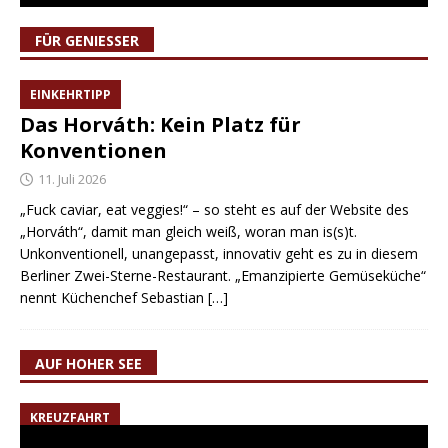
FÜR GENIESSER
EINKEHRTIPP
Das Horváth: Kein Platz für
Konventionen
11. Juli 2026
„Fuck caviar, eat veggies!“ – so steht es auf der Website des
„Horváth“, damit man gleich weiß, woran man is(s)t.
Unkonventionell, unangepasst, innovativ geht es zu in diesem
Berliner Zwei-Sterne-Restaurant. „Emanzipierte Gemüseküche“
nennt Küchenchef Sebastian
[…]
AUF HOHER SEE
KREUZFAHRT