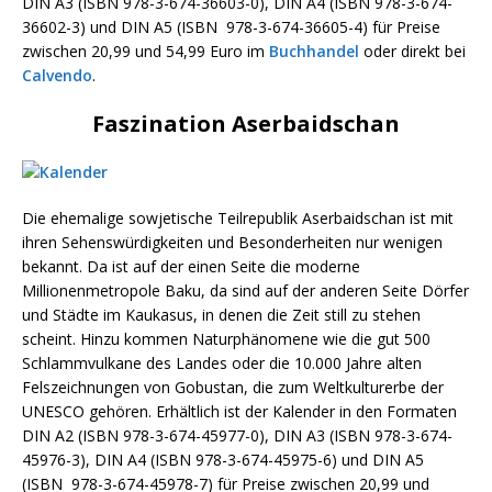
DIN A3 (ISBN 978-3-674-36603-0), DIN A4 (ISBN 978-3-674-
36602-3) und DIN A5 (ISBN 978-3-674-36605-4) für Preise
zwischen 20,99 und 54,99 Euro im
Buchhandel
oder direkt bei
Calvendo
.
Faszination Aserbaidschan
Die ehemalige sowjetische Teilrepublik Aserbaidschan ist mit
ihren Sehenswürdigkeiten und Besonderheiten nur wenigen
bekannt. Da ist auf der einen Seite die moderne
Millionenmetropole Baku, da sind auf der anderen Seite Dörfer
und Städte im Kaukasus, in denen die Zeit still zu stehen
scheint. Hinzu kommen Naturphänomene wie die gut 500
Schlammvulkane des Landes oder die 10.000 Jahre alten
Felszeichnungen von Gobustan, die zum Weltkulturerbe der
UNESCO gehören. Erhältlich ist der Kalender in den Formaten
DIN A2 (ISBN 978-3-674-45977-0), DIN A3 (ISBN 978-3-674-
45976-3), DIN A4 (ISBN 978-3-674-45975-6) und DIN A5
(ISBN 978-3-674-45978-7) für Preise zwischen 20,99 und