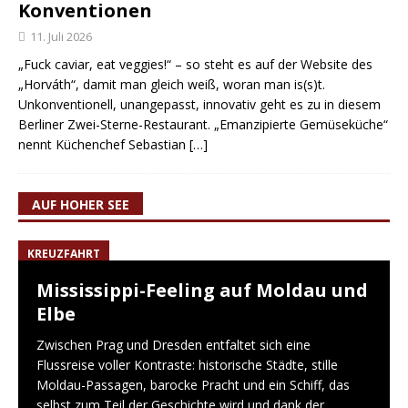
Konventionen
11. Juli 2026
„Fuck caviar, eat veggies!“ – so steht es auf der Website des
„Horváth“, damit man gleich weiß, woran man is(s)t.
Unkonventionell, unangepasst, innovativ geht es zu in diesem
Berliner Zwei-Sterne-Restaurant. „Emanzipierte Gemüseküche“
nennt Küchenchef Sebastian
[…]
AUF HOHER SEE
KREUZFAHRT
Mississippi-Feeling auf Moldau und
Elbe
Zwischen Prag und Dresden entfaltet sich eine
Flussreise voller Kontraste: historische Städte, stille
Moldau-Passagen, barocke Pracht und ein Schiff, das
selbst zum Teil der Geschichte wird und dank der