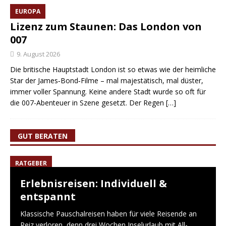
EUROPA
Lizenz zum Staunen: Das London von
007
9. August 2026
Die britische Hauptstadt London ist so etwas wie der heimliche
Star der James‑Bond‑Filme – mal majestätisch, mal düster,
immer voller Spannung. Keine andere Stadt wurde so oft für
die 007-Abenteuer in Szene gesetzt. Der Regen
[…]
GUT BERATEN
RATGEBER
Erlebnisreisen: Individuell &
entspannt
Klassische Pauschalreisen haben für viele Reisende an
Reiz verloren, denn drei Wochen Inselurlaub mit All-