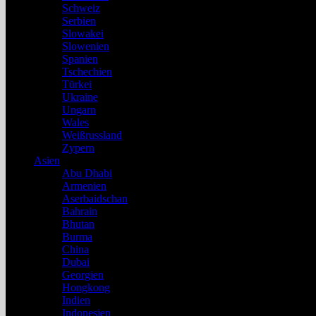
Schweiz
Serbien
Slowakei
Slowenien
Spanien
Tschechien
Türkei
Ukraine
Ungarn
Wales
Weißrussland
Zypern
Asien
Abu Dhabi
Armenien
Aserbaidschan
Bahrain
Bhutan
Burma
China
Dubai
Georgien
Hongkong
Indien
Indonesien