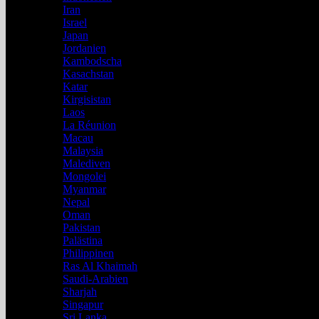
Iran
Israel
Japan
Jordanien
Kambodscha
Kasachstan
Katar
Kirgisistan
Laos
La Réunion
Macau
Malaysia
Malediven
Mongolei
Myanmar
Nepal
Oman
Pakistan
Palästina
Philippinen
Ras Al Khaimah
Saudi-Arabien
Sharjah
Singapur
Sri Lanka