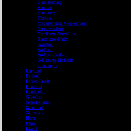
Brandenburg
Bremen
Hamburg
Hessen
Mecklenburg-Vorpommern
Niedersachsen
Nordrhein-Westfalen
Rheinland-Pfalz
Saarland
Sachsen
Sachsen-Anhalt
Schleswig-Holstein
Thüringen
England
Estland
Färöer-Inseln
Finnland
Frankreich
Gibraltar
Griechenland
Grönland
Guernsey
Herm
Irland
Island