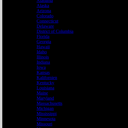
Alabama
Alaska
Arizona
Colorado
Connecticut
Delaware
District of Columbia
Florida
Georgia
Hawaii
Idaho
Illinois
Indiana
Iowa
Kansas
Kalifornien
Kentucky
Louisiana
Maine
Maryland
Massachusetts
Michigan
Mississippi
Minnesota
Missouri