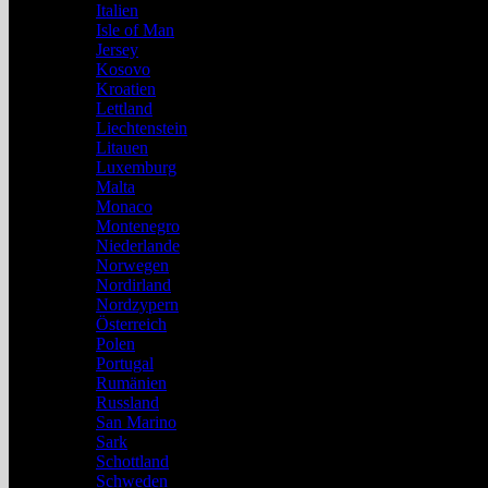
Italien
Isle of Man
Jersey
Kosovo
Kroatien
Lettland
Liechtenstein
Litauen
Luxemburg
Malta
Monaco
Montenegro
Niederlande
Norwegen
Nordirland
Nordzypern
Österreich
Polen
Portugal
Rumänien
Russland
San Marino
Sark
Schottland
Schweden