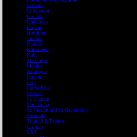
Ecuador
El Salvador
Grenada
Guatemala
Guyana
Honduras
Jamaika
Kanada
Kolumbien
Kuba
Martinique
Mexiko
Nicaragua
Panama
Peru
Puerto Rico
St. Kitts
St. Maarten
Saint Lucia
St. Vincent und die Grenadinen
Suriname
Trinidad & Tobago
Uruguay
USA