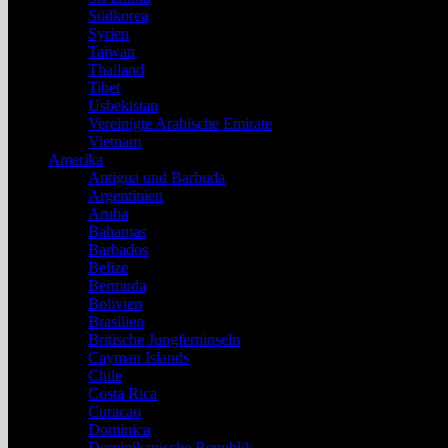
Südkorea
Syrien
Taiwan
Thailand
Tibet
Usbekistan
Vereinigte Arabische Emirate
Vietnam
Amerika
Antigua und Barbuda
Argentinien
Aruba
Bahamas
Barbados
Belize
Bermuda
Bolivien
Brasilien
Britische Jungferninseln
Cayman Islands
Chile
Costa Rica
Curacao
Dominica
Dominikanische Republik