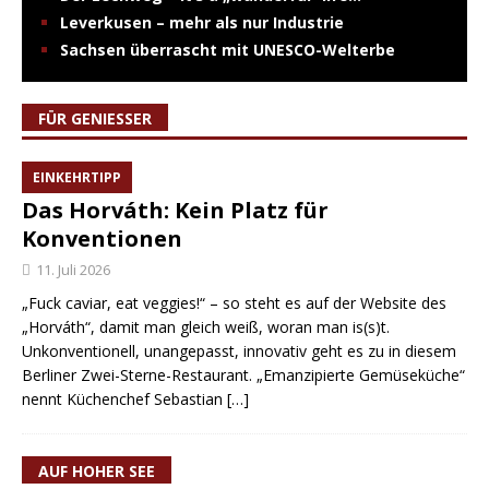
Leverkusen – mehr als nur Industrie
Sachsen überrascht mit UNESCO-Welterbe
FÜR GENIESSER
EINKEHRTIPP
Das Horváth: Kein Platz für
Konventionen
11. Juli 2026
„Fuck caviar, eat veggies!“ – so steht es auf der Website des
„Horváth“, damit man gleich weiß, woran man is(s)t.
Unkonventionell, unangepasst, innovativ geht es zu in diesem
Berliner Zwei-Sterne-Restaurant. „Emanzipierte Gemüseküche“
nennt Küchenchef Sebastian
[…]
AUF HOHER SEE