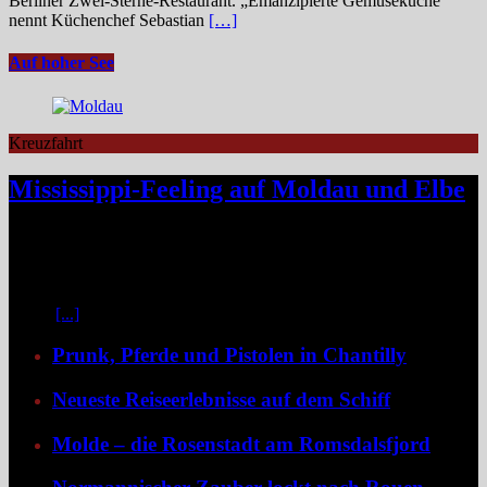
Berliner Zwei-Sterne-Restaurant. „Emanzipierte Gemüseküche“
nennt Küchenchef Sebastian
[…]
Auf hoher See
Kreuzfahrt
Mississippi-Feeling auf Moldau und Elbe
Zwischen Prag und Dresden entfaltet sich eine Flussreise voller
Kontraste: historische Städte, stille Moldau-Passagen, barocke
Pracht und ein Schiff, das selbst zum Teil der Geschichte wird und
dank der Schaufelradtechnik für ein Mississippi-Feeling sorgt.
Kaum
[...]
Prunk, Pferde und Pistolen in Chantilly
Neueste Reiseerlebnisse auf dem Schiff
Molde – die Rosenstadt am Romsdalsfjord