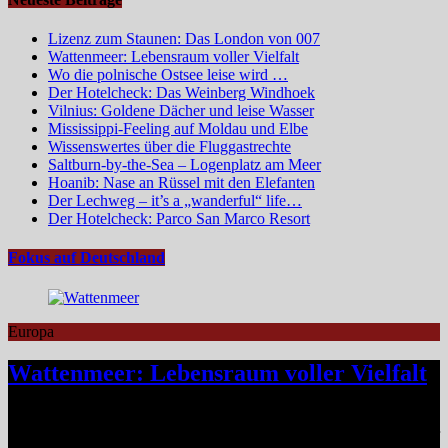
Lizenz zum Staunen: Das London von 007
Wattenmeer: Lebensraum voller Vielfalt
Wo die polnische Ostsee leise wird …
Der Hotelcheck: Das Weinberg Windhoek
Vilnius: Goldene Dächer und leise Wasser
Mississippi-Feeling auf Moldau und Elbe
Wissenswertes über die Fluggastrechte
Saltburn-by-the-Sea – Logenplatz am Meer
Hoanib: Nase an Rüssel mit den Elefanten
Der Lechweg – it’s a „wanderful“ life…
Der Hotelcheck: Parco San Marco Resort
Fokus auf Deutschland
Europa
Wattenmeer: Lebensraum voller Vielfalt
Das Niedersächsische Wattenmeer blickt 2026 auf vier Jahrzehnte
Nationalparkgeschichte zurück – vier Jahrzehnte, in denen sich einer