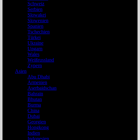
Schweiz
Serbien
Slowakei
Slowenien
Spanien
Tschechien
Türkei
Ukraine
Ungarn
Wales
Weißrussland
Zypern
Asien
Abu Dhabi
Armenien
Aserbaidschan
Bahrain
Bhutan
Burma
China
Dubai
Georgien
Hongkong
Indien
Indonesien