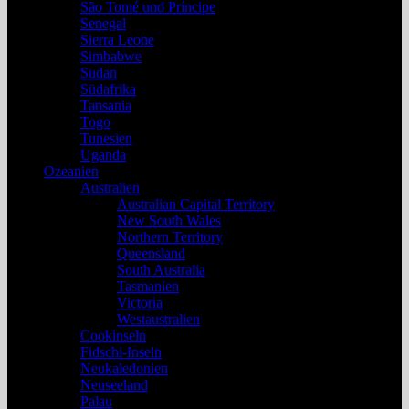
São Tomé und Príncipe
Senegal
Sierra Leone
Simbabwe
Sudan
Südafrika
Tansania
Togo
Tunesien
Uganda
Ozeanien
Australien
Australian Capital Territory
New South Wales
Northern Territory
Queensland
South Australia
Tasmanien
Victoria
Westaustralien
Cookinseln
Fidschi-Inseln
Neukaledonien
Neuseeland
Palau