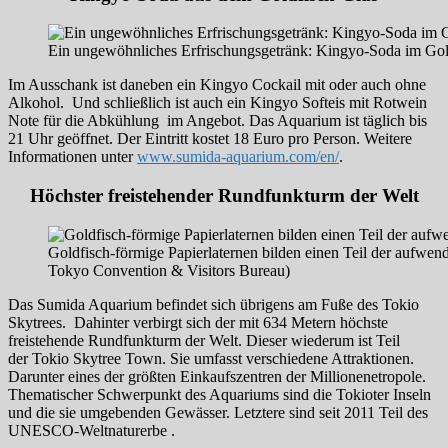
Ein ungewöhnliches Erfrischungsgetränk: Kingyo-Soda im Gol
Im Ausschank ist daneben ein Kingyo Cockail mit oder auch ohne
Alkohol. Und schließlich ist auch ein Kingyo Softeis mit Rotwein
Note für die Abkühlung im Angebot. Das Aquarium ist täglich bis
21 Uhr geöffnet. Der Eintritt kostet 18 Euro pro Person. Weitere
Informationen unter
www.sumida-aquarium.com/en/
.
Höchster freistehender Rundfunkturm der Welt
Goldfisch-förmige Papierlaternen bilden einen Teil der aufwen
Tokyo Convention & Visitors Bureau)
Das Sumida Aquarium befindet sich übrigens am Fuße des Tokio
Skytrees. Dahinter verbirgt sich der mit 634 Metern höchste
freistehende Rundfunkturm der Welt. Dieser wiederum ist Teil
der Tokio Skytree Town. Sie umfasst verschiedene Attraktionen.
Darunter eines der größten Einkaufszentren der Millionenetropole.
Thematischer Schwerpunkt des Aquariums sind die Tokioter Inseln
und die sie umgebenden Gewässer. Letztere sind seit 2011 Teil des
UNESCO-Weltnaturerbe .