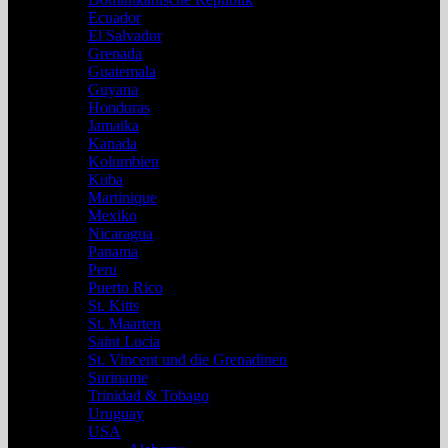
Ecuador
El Salvador
Grenada
Guatemala
Guyana
Honduras
Jamaika
Kanada
Kolumbien
Kuba
Martinique
Mexiko
Nicaragua
Panama
Peru
Puerto Rico
St. Kitts
St. Maarten
Saint Lucia
St. Vincent und die Grenadinen
Suriname
Trinidad & Tobago
Uruguay
USA