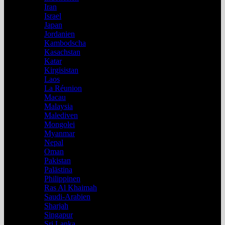
Iran
Israel
Japan
Jordanien
Kambodscha
Kasachstan
Katar
Kirgisistan
Laos
La Réunion
Macau
Malaysia
Malediven
Mongolei
Myanmar
Nepal
Oman
Pakistan
Palästina
Philippinen
Ras Al Khaimah
Saudi-Arabien
Sharjah
Singapur
Sri Lanka