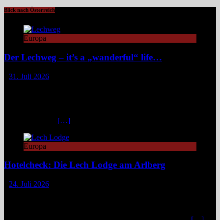
Blick nach Österreich
Europa
Der Lechweg – it’s a „wanderful“ life…
31. Juli 2026
Zwischen türkisblauem Bergsee und Königsschlössern erzählt der
Lechweg eine Geschichte von ungezähmter Natur, alpiner Kultur
und moderatem Weitwandern durch zwei Länder und drei
Regionen. Still und beinahe entrückt liegt der Formarinsee in den
Lechtaler Alpen.
[…]
Europa
Hotelcheck: Die Lech Lodge am Arlberg
24. Juli 2026
Die Lech Lodge am Arlberg in Österreich verbindet alpine
Zurückhaltung mit diskretem Luxus. Eleganz, großer Komfort und
ein individueller Service verwandeln den Aufenthalt in ein stilvolles,
privates Bergrefugium. In einer Zeit, in der viele Häuser mit
[…]