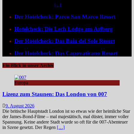
eine bemerkenswert ruhige
[...]
Der Hotelcheck: Parco San Marco Resort
Hotelcheck: Die Lech Lodge am Arlberg
Der Hotelcheck: Das Baia del Sole Resort
Der Hotelcheck: Das Capovaticano Resort
Ein Blick in unser Archiv
Europa
Lizenz zum Staunen: Das London von 007
9. August 2026
Die britische Hauptstadt London ist so etwas wie der heimliche Star
der James‑Bond‑Filme – mal majestätisch, mal düster, immer voller
Spannung. Keine andere Stadt wurde so oft für die 007-Abenteuer
in Szene gesetzt. Der Regen
[…]