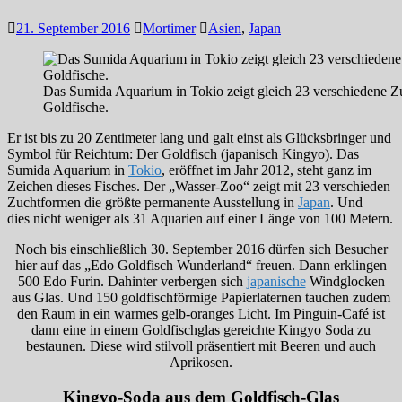
21. September 2016
Mortimer
Asien
,
Japan
Das Sumida Aquarium in Tokio zeigt gleich 23 verschiedene Z
Goldfische.
Er ist bis zu 20 Zentimeter lang und galt einst als Glücksbringer und
Symbol für Reichtum: Der Goldfisch (japanisch Kingyo). Das
Sumida Aquarium in
Tokio
, eröffnet im Jahr 2012, steht ganz im
Zeichen dieses Fisches. Der „Wasser-Zoo“ zeigt mit 23 verschieden
Zuchtformen die größte permanente Ausstellung in
Japan
. Und
dies nicht weniger als 31 Aquarien auf einer Länge von 100 Metern.
Noch bis einschließlich 30. September 2016 dürfen sich Besucher
hier auf das „Edo Goldfisch Wunderland“ freuen. Dann erklingen
500 Edo Furin. Dahinter verbergen sich
japanische
Windglocken
aus Glas. Und 150 goldfischförmige Papierlaternen tauchen zudem
den Raum in ein warmes gelb-oranges Licht. Im Pinguin-Café ist
dann eine in einem Goldfischglas gereichte Kingyo Soda zu
bestaunen. Diese wird stilvoll präsentiert mit Beeren und auch
Aprikosen.
Kingyo-Soda aus dem Goldfisch-Glas