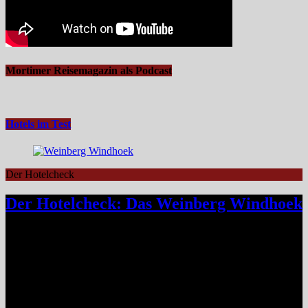
Mortimer Reisemagazin als Podcast
Hotels im Test
Der Hotelcheck
Der Hotelcheck: Das Weinberg Windhoek
Das Weinberg Windhoek in Namibia ist ein elegantes Boutique-
Hotel unweit des Zentrums von Windhoek. Das luxuriöse Boutique-
Hotel überzeugt mit Design, Kulinarik und nachhaltigem Konzept
und eignet sich ideal als Startpunkt für Namibia-Reisen. Nur wenige
Fahrminuten vom geschäftigen Zentrum Windhoeks entfernt, am
östlichen Stadtrand im Stadtteil Klein Windhoek gelegen, eröffnet
sich mit dem Weinberg Windhoek Gondwana Collection Namibia