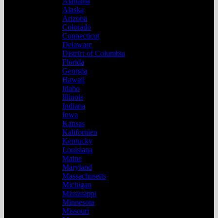
Alabama
Alaska
Arizona
Colorado
Connecticut
Delaware
District of Columbia
Florida
Georgia
Hawaii
Idaho
Illinois
Indiana
Iowa
Kansas
Kalifornien
Kentucky
Louisiana
Maine
Maryland
Massachusetts
Michigan
Mississippi
Minnesota
Missouri