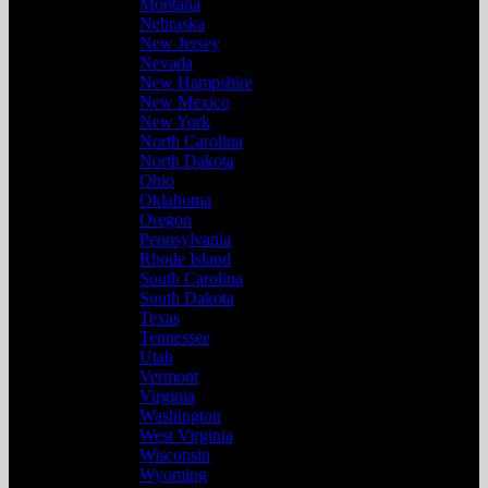
Montana
Nebraska
New Jersey
Nevada
New Hampshire
New Mexico
New York
North Carolina
North Dakota
Ohio
Oklahoma
Oregon
Pennsylvania
Rhode Island
South Carolina
South Dakota
Texas
Tennessee
Utah
Vermont
Virginia
Washington
West Virginia
Wisconsin
Wyoming