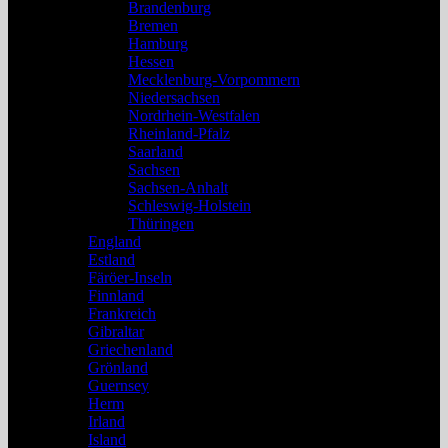
Brandenburg
Bremen
Hamburg
Hessen
Mecklenburg-Vorpommern
Niedersachsen
Nordrhein-Westfalen
Rheinland-Pfalz
Saarland
Sachsen
Sachsen-Anhalt
Schleswig-Holstein
Thüringen
England
Estland
Färöer-Inseln
Finnland
Frankreich
Gibraltar
Griechenland
Grönland
Guernsey
Herm
Irland
Island