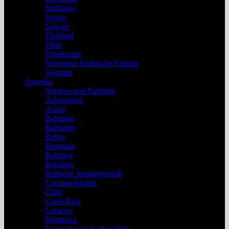
Südkorea
Syrien
Taiwan
Thailand
Tibet
Usbekistan
Vereinigte Arabische Emirate
Vietnam
Amerika
Antigua und Barbuda
Argentinien
Aruba
Bahamas
Barbados
Belize
Bermuda
Bolivien
Brasilien
Britische Jungferninseln
Cayman Islands
Chile
Costa Rica
Curacao
Dominica
Dominikanische Republik