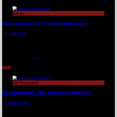
Europa
Naturgewalt in der Liechtensteinklamm
13. Juli 2026
Die Liechtensteinklamm im Salzburger Land erweist sich als ein
spektakuläres Naturwunder mit imposanten Felswänden, modernen
Stegen und faszinierenden Lichtspielen. Ideal für Wandernde und
Naturfans. Wer glaubt, in den österreichischen Alpen ließe sich
immer und überall
[…]
Afrika
Der Hotelcheck
Der Hotelcheck: Das Weinberg Windhoek
6. August 2026
Das Weinberg Windhoek in Namibia ist ein elegantes Boutique-
Hotel unweit des Zentrums von Windhoek. Das luxuriöse Boutique-
Hotel überzeugt mit Design, Kulinarik und nachhaltigem Konzept