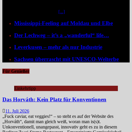
der wertvollsten Naturlebensräume Europas sichtbar entfaltet hat.
Mittendrin liegen die sieben Ostfriesischen Inseln, umgeben von
weiteren unbewohnten Inseln
[...]
Mississippi-Feeling auf Moldau und Elbe
Der Lechweg – it’s a „wanderful“ life…
Leverkusen – mehr als nur Industrie
Sachsen überrascht mit UNESCO-Welterbe
Für Genießer
Einkehrtipp
Das Horváth: Kein Platz für Konventionen
11. Juli 2026
„Fuck caviar, eat veggies!“ – so steht es auf der Website des
„Horváth“, damit man gleich weiß, woran man is(s)t.
Unkonventionell, unangepasst, innovativ geht es zu in diesem