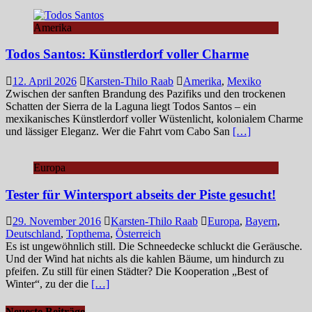
Amerika
Todos Santos: Künstlerdorf voller Charme
12. April 2026
Karsten-Thilo Raab
Amerika
,
Mexiko
Zwischen der sanften Brandung des Pazifiks und den trockenen
Schatten der Sierra de la Laguna liegt Todos Santos – ein
mexikanisches Künstlerdorf voller Wüstenlicht, kolonialem Charme
und lässiger Eleganz. Wer die Fahrt vom Cabo San
[…]
Europa
Tester für Wintersport abseits der Piste gesucht!
29. November 2016
Karsten-Thilo Raab
Europa
,
Bayern
,
Deutschland
,
Topthema
,
Österreich
Es ist ungewöhnlich still. Die Schneedecke schluckt die Geräusche.
Und der Wind hat nichts als die kahlen Bäume, um hindurch zu
pfeifen. Zu still für einen Städter? Die Kooperation „Best of
Winter“, zu der die
[…]
Neueste Beiträge