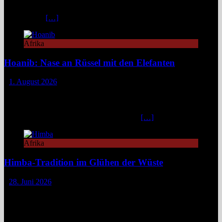
und eignet sich ideal als Startpunkt für Namibia-Reisen. Nur wenige
Fahrminuten
[…]
Afrika
Hoanib: Nase an Rüssel mit den Elefanten
1. August 2026
Das Hoanib Elephant Camp im Nordwesten Namibias steht für eine
neue Art des Reisens: exklusiv, datenbasiert und tief verbunden mit
einem der sensibelsten Ökosysteme Afrikas. Die Region Kunene im
Nordwesten von Namibia, lange unter dem
[…]
Afrika
Himba-Tradition im Glühen der Wüste
28. Juni 2026
Im Nordwesten Namibias, wo das ausgetrocknete Bett des Hoanib-
Flusses sich wie eine Lebensader durch eine der unwirtlichsten
Landschaften der Erde zieht, flimmert die Luft in der
unbarmherzigen Mittagshitze. Hier, zwischen schroffen Bergen und