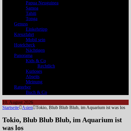
Papua Neuguinea
Samoa
Tahiti
Tonga
Genuss
Einkehrtipp
Kreuzfahrt
Mobil sein
Hotelcheck
Nächtigen
Panorama
Kids & Co
Rechtlich
Kurioses
Abseits
Meinung
Ratgeber
Buch & Co
10. August 2026
Startseite
Asien
Tokio, Blub Blub Blub, im Aquarium ist was los
Tokio, Blub Blub Blub, im Aquarium ist
was los