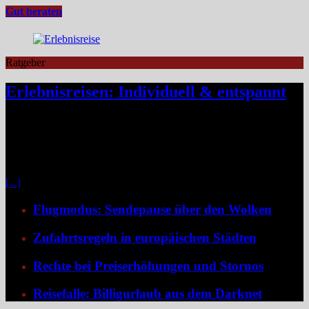
Gut beraten
Ratgeber
Erlebnisreisen: Individuell & entspannt
Klassische Pauschalreisen haben für viele Reisende an Reiz
verloren, denn drei Wochen Inselurlaub mit All-inclusive wirken
inzwischen oft ähnlich vorhersehbar wie der tägliche Gang ins
Büro. Umso stärker wächst der Wunsch nach mehr Individualität,
etwa in Form von Erlebnisreisen. Ein wirkliches Erlebnis besteht
[...]
Flugmodus: Sendepause über den Wolken
Zufahrtsregeln in europäischen Städten
Rechte bei Preiserhöhungen und Stornos
Reisefalle: Billigurlaub aus dem Darknet