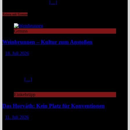
staubigen Wüstenbänken
[…]
Reisen mit Genuss
Genuss
Weinbrunnen – Kultur zum Anstoßen
18. Juli 2026
Eine Tour zu Europas Weinbrunnen führt zu Pilgerwegen,
mittelalterlichen Dörfern und modernen Winzerinitiativen. Überall
dort, wo Wein unentgeltlich fließt, steckt eine Idee dahinter:
Gemeinschaft, Kultur und ein kleines Stück Magie. Europa ist reich
an Mythen,
[…]
Einkehrtipp
Das Horváth: Kein Platz für Konventionen
11. Juli 2026
„Fuck caviar, eat veggies!“ – so steht es auf der Website des
„Horváth“, damit man gleich weiß, woran man is(s)t.