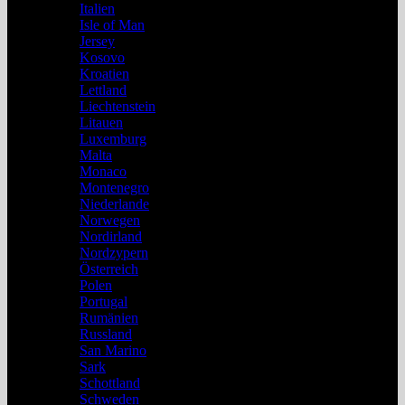
Italien
Isle of Man
Jersey
Kosovo
Kroatien
Lettland
Liechtenstein
Litauen
Luxemburg
Malta
Monaco
Montenegro
Niederlande
Norwegen
Nordirland
Nordzypern
Österreich
Polen
Portugal
Rumänien
Russland
San Marino
Sark
Schottland
Schweden