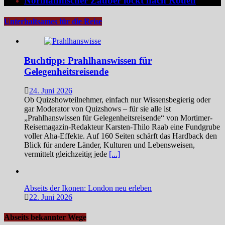
Normannischer Zauber lockt nach Rouen
Unterhaltsames für die Reise
Buchtipp: Prahlhanswissen für
Gelegenheitsreisende
24. Juni 2026
Ob Quizshowteilnehmer, einfach nur Wissensbegierig oder
gar Moderator von Quizshows – für sie alle ist
„Prahlhanswissen für Gelegenheitsreisende“ von Mortimer-
Reisemagazin-Redakteur Karsten-Thilo Raab eine Fundgrube
voller Aha-Effekte. Auf 160 Seiten schärft das Hardback den
Blick für andere Länder, Kulturen und Lebensweisen,
vermittelt gleichzeitig jede
[...]
Abseits der Ikonen: London neu erleben
22. Juni 2026
Abseits bekannter Wege