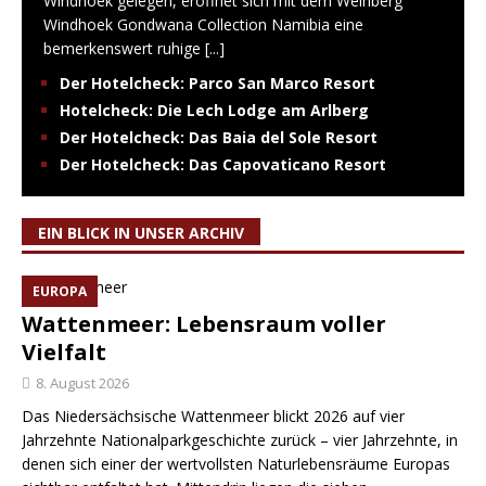
Windhoek gelegen, eröffnet sich mit dem Weinberg
Windhoek Gondwana Collection Namibia eine
bemerkenswert ruhige
[...]
Der Hotelcheck: Parco San Marco Resort
Hotelcheck: Die Lech Lodge am Arlberg
Der Hotelcheck: Das Baia del Sole Resort
Der Hotelcheck: Das Capovaticano Resort
EIN BLICK IN UNSER ARCHIV
EUROPA
Wattenmeer: Lebensraum voller
Vielfalt
8. August 2026
Das Niedersächsische Wattenmeer blickt 2026 auf vier
Jahrzehnte Nationalparkgeschichte zurück – vier Jahrzehnte, in
denen sich einer der wertvollsten Naturlebensräume Europas