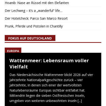
Hoanib: Nase an Rüssel mit den Elefanten
Der Lechweg – it’s a „wanderful“ life…
Der Hotelcheck: Parco San Marco Resort
Prunk, Pferde und Pistolen in Chantilly
FOKUS AUF DEUTSCHLAND
EUROPA
Wattenmeer: Lebensraum voller
Vielfalt
Das Niedersächsische Wattenmeer blickt 2026 auf vier
Jahrzehnte Nationalparkgeschichte zurück – vier
Jahrzehnte, in denen sich einer der wertvollsten
Naturlebensräume Europas sichtbar entfaltet hat.
Mittendrin liegen die sieben Ostfriesischen Inseln,
umgeben von weiteren unbewohnten Inseln
[...]