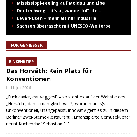
Mississippi-Feeling auf Moldau und Elbe
Der Lechweg – it’s a „wanderful“ life…
Leverkusen – mehr als nur Industrie
Sachsen überrascht mit UNESCO-Welterbe
FÜR GENIESSER
EINKEHRTIPP
Das Horváth: Kein Platz für
Konventionen
11. Juli 2026
„Fuck caviar, eat veggies!“ – so steht es auf der Website des
„Horváth“, damit man gleich weiß, woran man is(s)t.
Unkonventionell, unangepasst, innovativ geht es zu in diesem
Berliner Zwei-Sterne-Restaurant. „Emanzipierte Gemüseküche“
nennt Küchenchef Sebastian
[…]