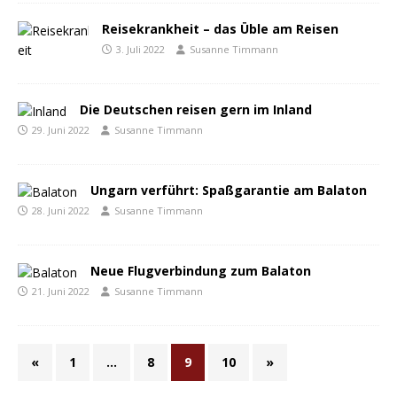
Reisekrankheit – das Üble am Reisen
3. Juli 2022
Susanne Timmann
Die Deutschen reisen gern im Inland
29. Juni 2022
Susanne Timmann
Ungarn verführt: Spaßgarantie am Balaton
28. Juni 2022
Susanne Timmann
Neue Flugverbindung zum Balaton
21. Juni 2022
Susanne Timmann
«
1
…
8
9
10
»