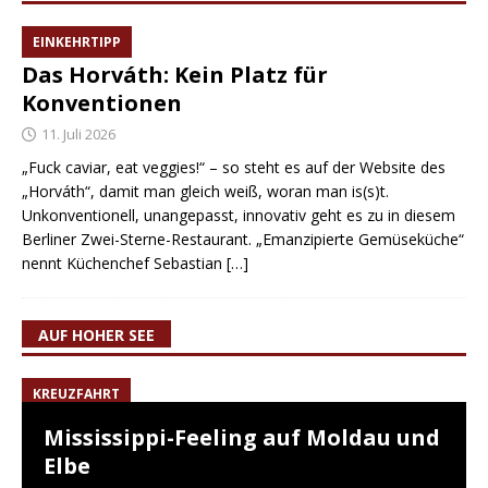
EINKEHRTIPP
Das Horváth: Kein Platz für
Konventionen
11. Juli 2026
„Fuck caviar, eat veggies!“ – so steht es auf der Website des
„Horváth“, damit man gleich weiß, woran man is(s)t.
Unkonventionell, unangepasst, innovativ geht es zu in diesem
Berliner Zwei-Sterne-Restaurant. „Emanzipierte Gemüseküche“
nennt Küchenchef Sebastian
[…]
AUF HOHER SEE
KREUZFAHRT
Mississippi-Feeling auf Moldau und
Elbe