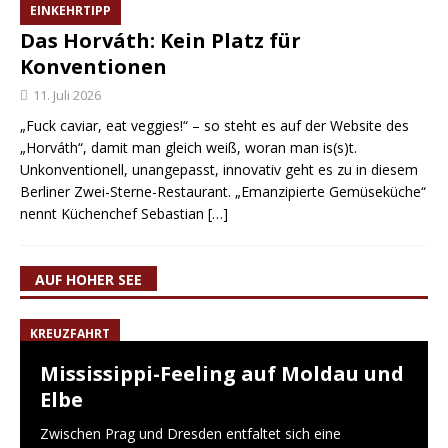
EINKEHRTIPP
Das Horváth: Kein Platz für
Konventionen
11. Juli 2026
„Fuck caviar, eat veggies!“ – so steht es auf der Website des
„Horváth“, damit man gleich weiß, woran man is(s)t.
Unkonventionell, unangepasst, innovativ geht es zu in diesem
Berliner Zwei-Sterne-Restaurant. „Emanzipierte Gemüseküche“
nennt Küchenchef Sebastian
[…]
AUF HOHER SEE
KREUZFAHRT
Mississippi-Feeling auf Moldau und
Elbe
Zwischen Prag und Dresden entfaltet sich eine