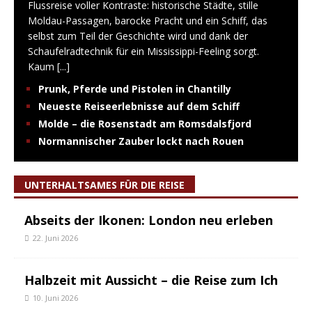
Flussreise voller Kontraste: historische Städte, stille
Moldau-Passagen, barocke Pracht und ein Schiff, das
selbst zum Teil der Geschichte wird und dank der
Schaufelradtechnik für ein Mississippi-Feeling sorgt.
Kaum
[...]
Prunk, Pferde und Pistolen in Chantilly
Neueste Reiseerlebnisse auf dem Schiff
Molde – die Rosenstadt am Romsdalsfjord
Normannischer Zauber lockt nach Rouen
UNTERHALTSAMES FÜR DIE REISE
Abseits der Ikonen: London neu erleben
22. Juni 2026
Halbzeit mit Aussicht – die Reise zum Ich
10. Juni 2026