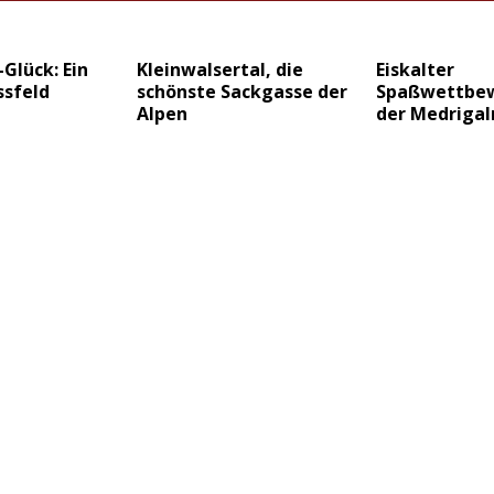
Glück: Ein
Kleinwalsertal, die
Eiskalter
sfeld
schönste Sackgasse der
Spaßwettbew
Alpen
der Medriga