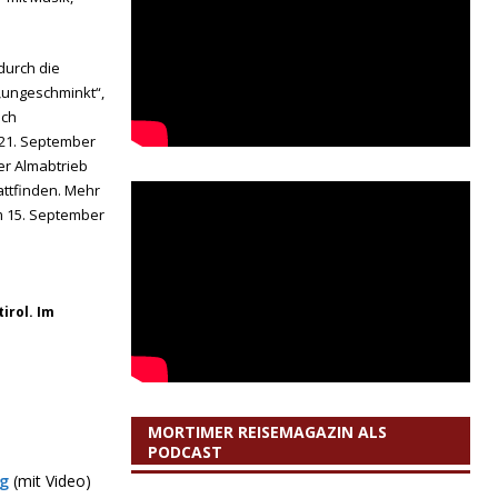
durch die
„ungeschminkt“,
ich
21. September
er Almabtrieb
attfinden. Mehr
m 15. September
irol. Im
MORTIMER REISEMAGAZIN ALS
PODCAST
rg
(mit Video)