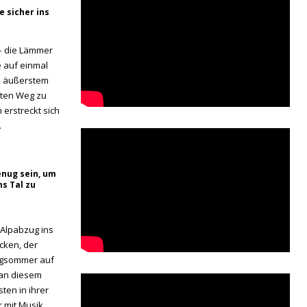
e sicher ins
– die Lämmer
re auf einmal
s äußerstem
iten Weg zu
erstreckt sich
.
nug sein, um
ns Tal zu
 Alpabzug ins
cken, der
rgsommer auf
 an diesem
ten in ihrer
r mit Musik,