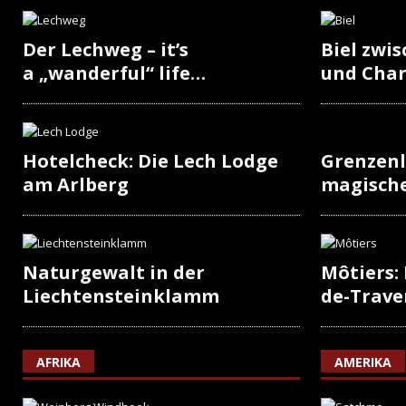
Der Lechweg – it’s
Biel zwi
a „wanderful“ life…
und Cha
Hotelcheck: Die Lech Lodge
Grenzenl
am Arlberg
magisch
Naturgewalt in der
Môtiers:
Liechtensteinklamm
de-Trave
AFRIKA
AMERIKA