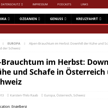
DATENSCHUTZ
IMPRESSUM
PODCASTS
LINKS
RIKA
OZEANIEN
GENUSS
KREUZFAHRT
EUROPA
Alpen-Brauchtum im Herbst: Downhill der Kühe und Sc
nd der Schweiz
-Brauchtum im Herbst: Downh
ühe und Schafe in Österreich
chweiz
013
Karsten-Thilo Raab
Europa
,
Österreich
,
Schweiz