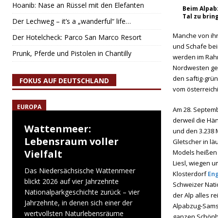
Hoanib: Nase an Rüssel mit den Elefanten
Beim Alpabz
Tal zu brin
Der Lechweg – it’s a „wanderful“ life…
Manche von ihn
Der Hotelcheck: Parco San Marco Resort
und Schafe bei
Prunk, Pferde und Pistolen in Chantilly
werden im Rahm
Nordwesten get
den saftig-grü
FOKUS AUF DEUTSCHLAND
vom österreich
EUROPA
Am 28. Septemb
derweil die Hä
Wattenmeer:
und den 3.238 M
Lebensraum voller
Gletscher in lä
Vielfalt
Models heißen 
Liesl, wiegen u
Das Niedersächsische Wattenmeer
Klosterdorf
En
blickt 2026 auf vier Jahrzehnte
Schweizer Nati
Nationalparkgeschichte zurück – vier
der Alp alles r
Jahrzehnte, in denen sich einer der
Alpabzug-Samst
wertvollsten Naturlebensräume
ganzen Schönhei