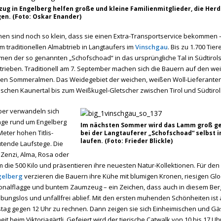
ug in Engelberg helfen große und kleine Familienmitglieder, die Herd
gen. (Foto: Oskar Enander)
en sind noch so klein, dass sie einen Extra-Transportservice bekommen 
m traditionellen Almabtrieb in Langtaufers im
Vinschgau
. Bis zu 1.700 Tie
en der so genannten „Schofschoad“ in das ursprüngliche Tal in Südtirol
rieben. Traditionell am 7. September machen sich die Bauern auf den we
nen Sommeralmen. Das Weidegebiet der weichen, weißen Woll-Lieferanten 
ischen Kaunertal bis zum Weißkugel-Gletscher zwischen Tirol und Südtirol
er verwandeln sich
nge rund um Engelberg
Im nächsten Sommer wird das Lamm groß ge
eter hohen Titlis-
bei der Langtauferer „Schofschoad“ selbst i
laufen. (Foto: Frieder Blickle)
utende Laufstege. Die
Zenzi, Alma, Rosa oder
m die 500 Kilo und präsentieren ihre neuesten Natur-Kollektionen. Für den
gelberg
verzieren die Bauern ihre Kühe mit blumigen Kronen, riesigen Glo
onalflagge und buntem Zaumzeug – ein Zeichen, dass auch in diesem Be
eibungslos und unfallfrei ablief. Mit den ersten muhenden Schönheiten ist
ag gegen 12 Uhr zu rechnen. Dann zeigen sie sich Einheimischen und Gäs
t beim Viktoriagärtli. Gefeiert wird der tierische Catwalk von 10 bis 17 Uh