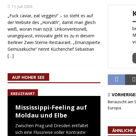
11. Juli 2026
„Fuck caviar, eat veggies!“ – so steht es auf
der Website des „Horváth“, damit man gleich
b
weiß, woran man is(s)t. Unkonventionell,
M
unangepasst, innovativ geht es zu in diesem
v
Berliner Zwei-Sterne-Restaurant. „Emanzipierte
Gemüseküche“ nennt Küchenchef Sebastian
[…]
AUF HOHER SEE
KREUZFAHRT
VORHERIGE
Berauscht am S
Mississippi-Feeling auf
Europa
Moldau und Elbe
Zwischen Prag und Dresden entfaltet
ÄHNLICHE 
sich eine Flussreise voller Kontraste: