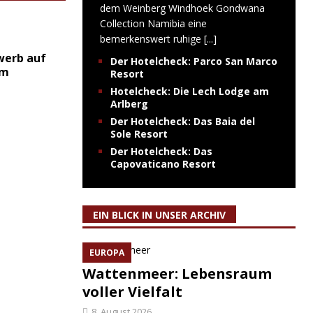
dem Weinberg Windhoek Gondwana
Collection Namibia eine
bemerkenswert ruhige
[...]
erb auf
Der Hotelcheck: Parco San Marco
lm
Resort
Hotelcheck: Die Lech Lodge am
Arlberg
Der Hotelcheck: Das Baia del
Sole Resort
Der Hotelcheck: Das
Capovaticano Resort
EIN BLICK IN UNSER ARCHIV
EUROPA
Wattenmeer: Lebensraum
voller Vielfalt
8. August 2026