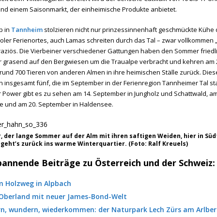
 und einem Saisonmarkt, der einheimische Produkte anbietet.
b in
Tannheim
stolzieren nicht nur prinzessinnenhaft geschmückte Kühe 
roler Ferienortes, auch Lamas schreiten durch das Tal – zwar vollkommen 
aziös. Die Vierbeiner verschiedener Gattungen haben den Sommer friedl
 grasend auf den Bergwiesen um die Traualpe verbracht und kehren am 
und 700 Tieren von anderen Almen in ihre heimischen Ställe zurück. Dies
on insgesamt fünf, die im September in der Ferienregion Tannheimer Tal st
er Power gibt es zu sehen am 14. September in Jungholz und Schattwald, a
e und am 20. September in Haldensee.
r, der lange Sommer auf der Alm mit ihren saftigen Weiden, hier in Südt
eht’s zurück ins warme Winterquartier. (Foto: Ralf Kreuels)
pannende Beiträge zu Österreich und der Schweiz:
m Holzweg in Alpbach
 Oberland mit neuer James-Bond-Welt
n, wundern, wiederkommen: der Naturpark Lech Zürs am Arlbe