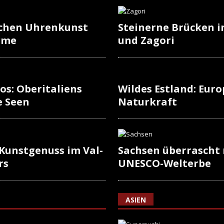
schen Uhrenkunst
Steinerne Brücken i
rme
und Zagori
os: Oberitaliens
Wildes Estland: Europ
e Seen
Naturkraft
 Kunstgenuss im Val-
Sachsen überrascht
rs
UNESCO-Welterbe
ASIEN