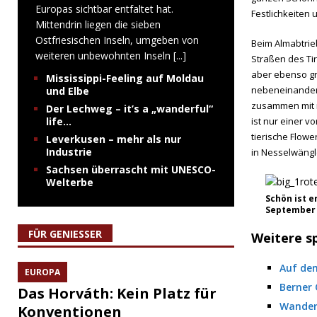
Europas sichtbar entfaltet hat.
Festlichkeiten
Mittendrin liegen die sieben
Ostfriesischen Inseln, umgeben von
Beim Almabtrie
weiteren unbewohnten Inseln
[...]
Straßen des Ti
aber ebenso gr
Mississippi-Feeling auf Moldau
nebeneinander
und Elbe
zusammen mit r
Der Lechweg – it’s a „wanderful“
life…
ist nur einer v
tierische Flow
Leverkusen – mehr als nur
Industrie
in Nesselwängl
Sachsen überrascht mit UNESCO-
Welterbe
Schön ist e
September g
FÜR GENIESSER
Weitere s
Auf de
EUROPA
Berner
Das Horváth: Kein Platz für
Wander
Konventionen