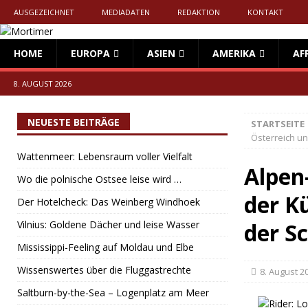
AUSGEZEICHNET
MEDIADATEN
REDAKTION
KONTAKT
HOME
EUROPA
ASIEN
AMERIKA
AF
8. AUGUST 2026
NEUESTE BEITRÄGE
STARTSEITE
Österreich u
Wattenmeer: Lebensraum voller Vielfalt
Alpen
Wo die polnische Ostsee leise wird …
der K
Der Hotelcheck: Das Weinberg Windhoek
Vilnius: Goldene Dächer und leise Wasser
der S
Mississippi-Feeling auf Moldau und Elbe
Wissenswertes über die Fluggastrechte
8. August 2
Saltburn-by-the-Sea – Logenplatz am Meer