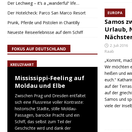
Der Lechweg – it’s a „wanderful“ life…
Der Hotelcheck: Parco San Marco Resort
EUROPA
Samos z
Prunk, Pferde und Pistolen in Chantilly
Urlaub, 
Neueste Reiseerlebnisse auf dem Schiff
Nächsten
2. Juli 2016
FOKUS AUF DEUTSCHLAND
Raab
„Kommt, macht
KREUZFAHRT
Wir möchten 
heißen und wir
Mississippi-Feeling auf
euch.“ Katharin
Moldau und Elbe
auf der Terras
auf der griech
Zwischen Prag und Dresden entfaltet
Samos und spr
sich eine Flussreise voller Kontraste:
viele der Ins
historische Städte, stille Moldau-
Passagen, barocke Pracht und ein
Schiff, das selbst zum Teil der
Geschichte wird und dank der