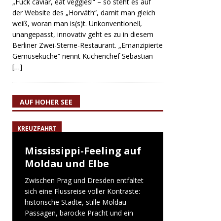
„Fuck caviar, eat veggies!“ – so steht es auf
der Website des „Horváth“, damit man gleich
weiß, woran man is(s)t. Unkonventionell,
unangepasst, innovativ geht es zu in diesem
Berliner Zwei-Sterne-Restaurant. „Emanzipierte
Gemüseküche“ nennt Küchenchef Sebastian
[…]
AUF HOHER SEE
KREUZFAHRT
Mississippi-Feeling auf
Moldau und Elbe
Zwischen Prag und Dresden entfaltet
sich eine Flussreise voller Kontraste:
historische Städte, stille Moldau-
Passagen, barocke Pracht und ein