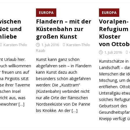
EUROPA
EUROPA
wischen
Flandern – mit der
Voralpen-
Not und
Küstenbahn zur
Refugium
liebe
großen Kunst
Kloster
von Ottob
Karsten-Thilo
1. Juli 2016
Karsten-Thilo
Raab
1. Juli 2016
 Urlaub hier.
Kunst kann ganz schön
Kunstschätze in 
euch willkommen
abgefahren sein – in Flandern
Landschaft – das 
 freuen uns auf
kann Kunst dazu auch
Menschen die id
a Pirgiotis sitzt
besonders schön abgefahren
Mischung, um de
se ihrer Taverne
werden: Die „Kusttram“
entfliehen. Otto
ischen Insel
(Küstenbahn) verbindet nicht
Unterallgäu etwa
icht aus, was
nur alle Orte der flämischen
solches Refugiu
elbewohner
[…]
Nordseeküste von De Panne
Geburtsort des
bis Knokke. An der
[…]
Gesundheitspfar
Kneipp verfügt ü