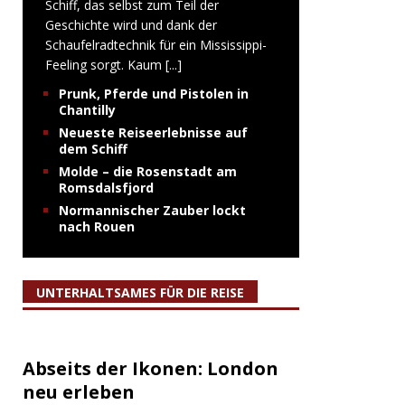
Schiff, das selbst zum Teil der
Geschichte wird und dank der
Schaufelradtechnik für ein Mississippi-
Feeling sorgt. Kaum
[...]
Prunk, Pferde und Pistolen in
Chantilly
Neueste Reiseerlebnisse auf
dem Schiff
Molde – die Rosenstadt am
Romsdalsfjord
Normannischer Zauber lockt
nach Rouen
UNTERHALTSAMES FÜR DIE REISE
Abseits der Ikonen: London
neu erleben