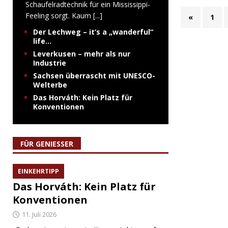
Schaufelradtechnik für ein Mississippi-
Feeling sorgt. Kaum
[...]
«
1
Der Lechweg – it’s a „wanderful“
life…
Leverkusen – mehr als nur
Industrie
Sachsen überrascht mit UNESCO-
Welterbe
Das Horváth: Kein Platz für
Konventionen
FÜR GENIESSER
EINKEHRTIPP
Das Horváth: Kein Platz für
Konventionen
11. Juli 2026