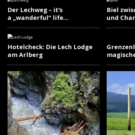
Der Lechweg – it’s
Biel zwi
a „wanderful“ life…
und Cha
Hotelcheck: Die Lech Lodge
Grenzenl
am Arlberg
magisch