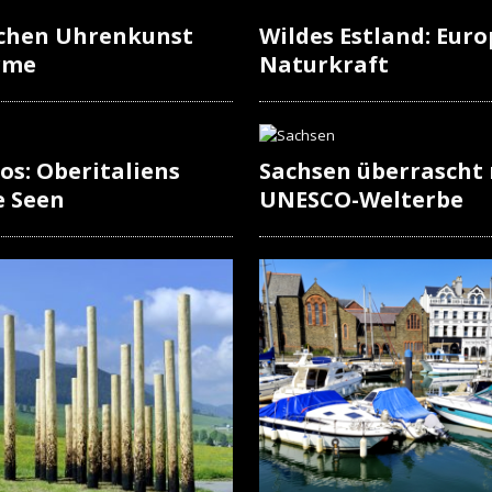
schen Uhrenkunst
Wildes Estland: Europ
rme
Naturkraft
os: Oberitaliens
Sachsen überrascht
e Seen
UNESCO-Welterbe