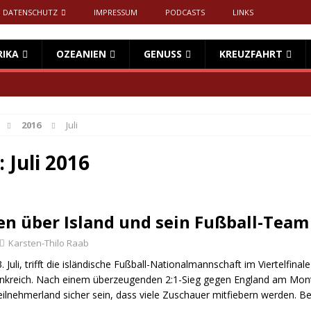
DATENSCHUTZ
IMPRESSUM
PODCASTS
LINKS
RIKA
OZEANIEN
GENUSS
KREUZFAHRT
2016
Juli
:
Juli 2016
en über Island und sein Fußball-Team
Karsten-Thilo Raab
Juli, trifft die isländische Fußball-Nationalmannschaft im Viertelfinale
nkreich. Nach einem überzeugenden 2:1-Sieg gegen England am Mont
eilnehmerland sicher sein, dass viele Zuschauer mitfiebern werden. B