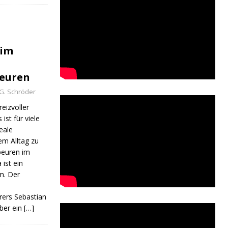
 im
euren
G. Schröder
reizvoller
ist für viele
eale
m Alltag zu
beuren im
 ist ein
m. Der
rers Sebastian
ber ein
[…]