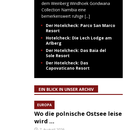
dem Weinberg Windhoek Gondwana
Collection Namibia eine
bemerkenswert ruhige
[...]
Der Hotelcheck: Parco San Marco
Resort
Hotelcheck: Die Lech Lodge am
Arlberg
Der Hotelcheck: Das Baia del
Sole Resort
Der Hotelcheck: Das
Capovaticano Resort
EIN BLICK IN UNSER ARCHIV
EUROPA
Wo die polnische Ostsee leise
wird …
7. August 2026