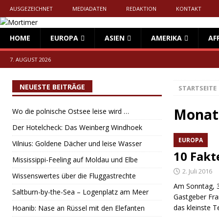
AUSGEZEICHNET
MEDIADATEN
REDAKTION
KONTAKT
HOME
EUROPA
ASIEN
AMERIKA
AF
7. AUGUST 2026
NEUESTE BEITRÄGE
STARTSEITE
Monat
Wo die polnische Ostsee leise wird …
Der Hotelcheck: Das Weinberg Windhoek
EUROPA
Vilnius: Goldene Dächer und leise Wasser
10 Fakt
Mississippi-Feeling auf Moldau und Elbe
2. Juli 2016
Wissenswertes über die Fluggastrechte
Am Sonntag, 3. 
Saltburn-by-the-Sea – Logenplatz am Meer
Gastgeber Fra
das kleinste T
Hoanib: Nase an Rüssel mit den Elefanten