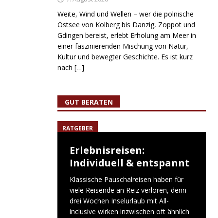
Weite, Wind und Wellen – wer die polnische
Ostsee von Kolberg bis Danzig, Zoppot und
Gdingen bereist, erlebt Erholung am Meer in
einer faszinierenden Mischung von Natur,
Kultur und bewegter Geschichte. Es ist kurz
nach
[…]
GUT BERATEN
RATGEBER
Erlebnisreisen:
Individuell & entspannt
Klassische Pauschalreisen haben für
viele Reisende an Reiz verloren, denn
drei Wochen Inselurlaub mit All-
inclusive wirken inzwischen oft ähnlich