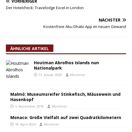
VORHERIGER
Der Hotelcheck: Travelodge Excel in London
NÄCHSTER
Kostenfreie Abu Dhabi-App im neuen Gewand
ÄHNLICHE ARTIKEL
Houtman Abrolhos Islands nun
Nationalpark
13. Januar 2020
Mortimer
Malmö: Museumsreifer Stinkefisch, Mäusewein und
Hasenkopf
5. November 2018
Mortimer
Monaco: Große Vielfalt auf zwei Quadratkilometern
18. April 2024
Mortimer