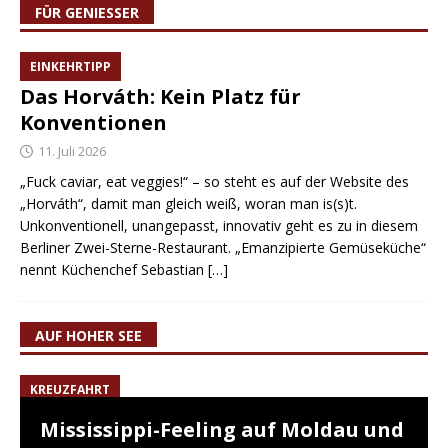
FÜR GENIESSER
EINKEHRTIPP
Das Horváth: Kein Platz für
Konventionen
11. Juli 2026
„Fuck caviar, eat veggies!“ – so steht es auf der Website des
„Horváth“, damit man gleich weiß, woran man is(s)t.
Unkonventionell, unangepasst, innovativ geht es zu in diesem
Berliner Zwei-Sterne-Restaurant. „Emanzipierte Gemüseküche“
nennt Küchenchef Sebastian
[…]
AUF HOHER SEE
KREUZFAHRT
Mississippi-Feeling auf Moldau und