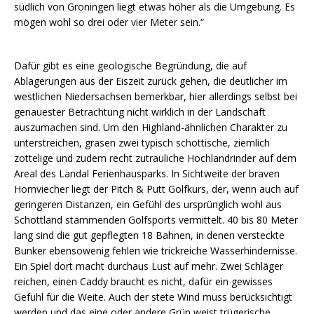
südlich von Groningen liegt etwas höher als die Umgebung. Es
mögen wohl so drei oder vier Meter sein.“
Dafür gibt es eine geologische Begründung, die auf
Ablagerungen aus der Eiszeit zurück gehen, die deutlicher im
westlichen Niedersachsen bemerkbar, hier allerdings selbst bei
genauester Betrachtung nicht wirklich in der Landschaft
auszumachen sind. Um den Highland-ähnlichen Charakter zu
unterstreichen, grasen zwei typisch schottische, ziemlich
zottelige und zudem recht zutrauliche Hochlandrinder auf dem
Areal des Landal Ferienhausparks. In Sichtweite der braven
Hornviecher liegt der Pitch & Putt Golfkurs, der, wenn auch auf
geringeren Distanzen, ein Gefühl des ursprünglich wohl aus
Schottland stammenden Golfsports vermittelt. 40 bis 80 Meter
lang sind die gut gepflegten 18 Bahnen, in denen versteckte
Bunker ebensowenig fehlen wie trickreiche Wasserhindernisse.
Ein Spiel dort macht durchaus Lust auf mehr. Zwei Schläger
reichen, einen Caddy braucht es nicht, dafür ein gewisses
Gefühl für die Weite. Auch der stete Wind muss berücksichtigt
werden und das eine oder andere Grün weist trügerische