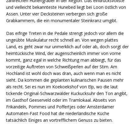
zahlreichen Hünengräber in der Region. Das eindrucksvollste
und vielleicht bekannteste Hunebed liegt bei Loon östlich von
Assen. Unter vier Decksteinen verbergen sich große
Grabkammern, die ein monumentaler Steinkranz umgibt.
Das eifrige Treten in die Pedale strengt jedoch vor allem die
ungeübte Muskulatur recht schnell an. Von wegen plattes
Land, es geht zwar nur unmerklich auf oder ab, doch sorgt der
heimtückische Wind, der augenscheinlich immer von vorne
kommt, ganz egal in welche Richtung man abbiegt, für das
vorzeitige Auftreten von Schweißperlen auf der Stirn. Am
Hochland ist wohl doch was dran, auch wenn man es nicht
sieht. Da kommen die geplanten kulinarischen Pausen mehr
als recht. Sei es nun im Koekoekshof von Elp, wo die laut
tickende Original-Schwarzwälder Kuckucksuhr den Ton angibt,
im Gasthof Geeserveld oder im Tramlokaal. Abseits von
Frikandeln, Pommes und Poffertjes oder Amsterdamer
Automaten-Fast Food hat die niederländische Küche
tatsächlich Einiges an vortrefflichem Genuss zu bieten.