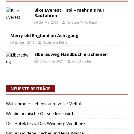
Bike Everest Tirol – mehr als nur
Radfahren
26. Mai 2020
Karsten-Thilo Raab
Merry old England im Achtgang
2. April 2016
Katharina Büttel
Elberadweg Handbuch erschienen
7. Februar 2021
G. Schröder
NEUESTE BEITRÄGE
Wattenmeer: Lebensraum voller Vielfalt
Wo die polnische Ostsee leise wird …
Der Hotelcheck: Das Weinberg Windhoek
Vilnius: Goldene Dächer und leise Wasser