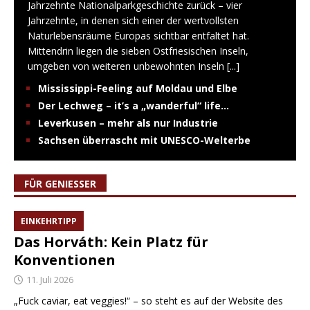
Jahrzehnte Nationalparkgeschichte zurück – vier
Jahrzehnte, in denen sich einer der wertvollsten
Naturlebensräume Europas sichtbar entfaltet hat.
Mittendrin liegen die sieben Ostfriesischen Inseln,
umgeben von weiteren unbewohnten Inseln
[...]
Mississippi-Feeling auf Moldau und Elbe
Der Lechweg – it’s a „wanderful“ life…
Leverkusen – mehr als nur Industrie
Sachsen überrascht mit UNESCO-Welterbe
FÜR GENIESSER
EINKEHRTIPP
Das Horváth: Kein Platz für
Konventionen
11. Juli 2026
„Fuck caviar, eat veggies!“ – so steht es auf der Website des