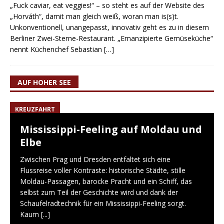
„Fuck caviar, eat veggies!“ – so steht es auf der Website des
„Horváth“, damit man gleich weiß, woran man is(s)t.
Unkonventionell, unangepasst, innovativ geht es zu in diesem
Berliner Zwei-Sterne-Restaurant. „Emanzipierte Gemüseküche“
nennt Küchenchef Sebastian
[…]
AUF HOHER SEE
KREUZFAHRT
Mississippi-Feeling auf Moldau und
Elbe
Zwischen Prag und Dresden entfaltet sich eine
Flussreise voller Kontraste: historische Städte, stille
Moldau-Passagen, barocke Pracht und ein Schiff, das
selbst zum Teil der Geschichte wird und dank der
Schaufelradtechnik für ein Mississippi-Feeling sorgt.
Kaum
[...]