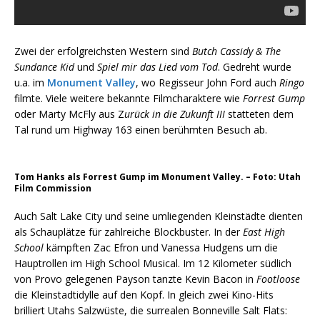
Zwei der erfolgreichsten Western sind
Butch Cassidy & The
Sundance Kid
und
Spiel mir das Lied vom Tod
. Gedreht wurde
u.a. im
Monument Valley
, wo Regisseur John Ford auch
Ringo
filmte. Viele weitere bekannte Filmcharaktere wie
Forrest Gump
oder Marty McFly aus Z
urück in die Zukunft III
statteten dem
Tal rund um Highway 163 einen berühmten Besuch ab.
Tom Hanks als Forrest Gump im Monument Valley. – Foto: Utah
Film Commission
Auch Salt Lake City und seine umliegenden Kleinstädte dienten
als Schauplätze für zahlreiche Blockbuster. In der
East High
School
kämpften Zac Efron und Vanessa Hudgens um die
Hauptrollen im High School Musical. Im 12 Kilometer südlich
von Provo gelegenen Payson tanzte Kevin Bacon in
Footloose
die Kleinstadtidylle auf den Kopf. In gleich zwei Kino-Hits
brilliert Utahs Salzwüste, die surrealen Bonneville Salt Flats: