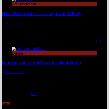
Der Hotelcheck
Hotelcheck: Die Lech Lodge am Arlberg
24. Juli 2026
Die Lech Lodge am Arlberg in Österreich verbindet alpine
Zurückhaltung mit diskretem Luxus. Eleganz, großer Komfort und
ein individueller Service verwandeln den Aufenthalt in ein stilvolles,
privates Bergrefugium. In einer Zeit, in der viele Häuser mit
[…]
Europa
Naturgewalt in der Liechtensteinklamm
13. Juli 2026
Die Liechtensteinklamm im Salzburger Land erweist sich als ein
spektakuläres Naturwunder mit imposanten Felswänden, modernen
Stegen und faszinierenden Lichtspielen. Ideal für Wandernde und
Naturfans. Wer glaubt, in den österreichischen Alpen ließe sich
immer und überall
[…]
Afrika