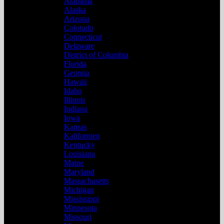
Alabama
Alaska
Arizona
Colorado
Connecticut
Delaware
District of Columbia
Florida
Georgia
Hawaii
Idaho
Illinois
Indiana
Iowa
Kansas
Kalifornien
Kentucky
Louisiana
Maine
Maryland
Massachusetts
Michigan
Mississippi
Minnesota
Missouri