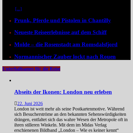
dank der Schaufelradtechnik für ein Mississippi-Feeling sorgt.
Kaum
[...]
Prunk, Pferde und Pistolen in Chantilly
Neueste Reiseerlebnisse auf dem Schiff
Molde – die Rosenstadt am Romsdalsfjord
Normannischer Zauber lockt nach Rouen
Unterhaltsames für die Reise
Abseits der Ikonen: London neu erleben
22. Juni 2026
London ist weit mehr als seine Postkartenmotive. Während
sich Besucherströme an den bekannten Sehenswürdigkeiten
drängen, entfaltet sich das wahre Wesen der Metropole oft in
ihren stilleren Winkeln. Mit dem im Midas Verlag
erschienenen Bildband „London – Wie es keiner kennt“