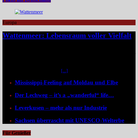
Europa
Wattenmeer: Lebensraum voller Vielfalt
Das Niedersächsische Wattenmeer blickt 2026 auf vier Jahrzehnte
Nationalparkgeschichte zurück – vier Jahrzehnte, in denen sich einer
der wertvollsten Naturlebensräume Europas sichtbar entfaltet hat.
Mittendrin liegen die sieben Ostfriesischen Inseln, umgeben von
weiteren unbewohnten Inseln
[...]
Mississippi-Feeling auf Moldau und Elbe
Der Lechweg – it’s a „wanderful“ life…
Leverkusen – mehr als nur Industrie
Sachsen überrascht mit UNESCO-Welterbe
Für Genießer