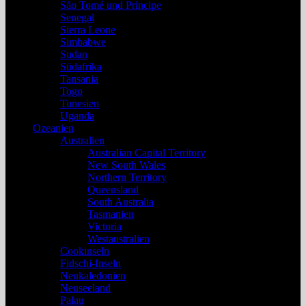
São Tomé und Príncipe
Senegal
Sierra Leone
Simbabwe
Sudan
Südafrika
Tansania
Togo
Tunesien
Uganda
Ozeanien
Australien
Australian Capital Territory
New South Wales
Northern Territory
Queensland
South Australia
Tasmanien
Victoria
Westaustralien
Cookinseln
Fidschi-Inseln
Neukaledonien
Neuseeland
Palau