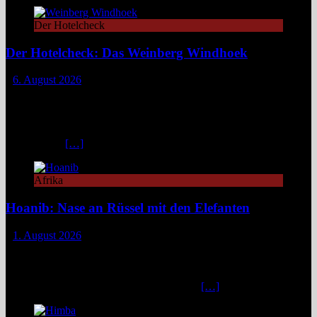
Der Hotelcheck
Der Hotelcheck: Das Weinberg Windhoek
6. August 2026
Das Weinberg Windhoek in Namibia ist ein elegantes Boutique-
Hotel unweit des Zentrums von Windhoek. Das luxuriöse Boutique-
Hotel überzeugt mit Design, Kulinarik und nachhaltigem Konzept
und eignet sich ideal als Startpunkt für Namibia-Reisen. Nur wenige
Fahrminuten
[…]
Afrika
Hoanib: Nase an Rüssel mit den Elefanten
1. August 2026
Das Hoanib Elephant Camp im Nordwesten Namibias steht für eine
neue Art des Reisens: exklusiv, datenbasiert und tief verbunden mit
einem der sensibelsten Ökosysteme Afrikas. Die Region Kunene im
Nordwesten von Namibia, lange unter dem
[…]