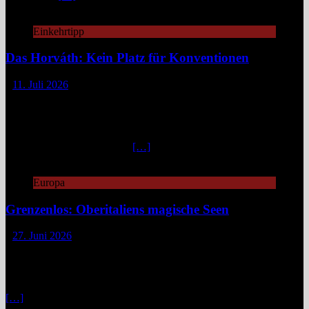
Einkehrtipp
Das Horváth: Kein Platz für Konventionen
11. Juli 2026
„Fuck caviar, eat veggies!“ – so steht es auf der Website des
„Horváth“, damit man gleich weiß, woran man is(s)t.
Unkonventionell, unangepasst, innovativ geht es zu in diesem
Berliner Zwei-Sterne-Restaurant. „Emanzipierte Gemüseküche“
nennt Küchenchef Sebastian
[…]
Europa
Grenzenlos: Oberitaliens magische Seen
27. Juni 2026
Zwischen Piemont, Lombardei und dem Tessin verläuft keine harte
Linie, sondern ein fließender Übergang aus blauem Wasser, grünen
Bergen und spannenden Geschichten. Wer sich hier fortbewegt, tut
das selten geradlinig. Fähren kreuzen gemächlich über spiegelnde
[…]