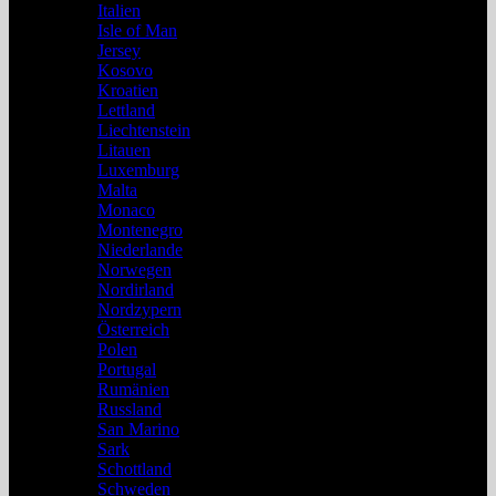
Italien
Isle of Man
Jersey
Kosovo
Kroatien
Lettland
Liechtenstein
Litauen
Luxemburg
Malta
Monaco
Montenegro
Niederlande
Norwegen
Nordirland
Nordzypern
Österreich
Polen
Portugal
Rumänien
Russland
San Marino
Sark
Schottland
Schweden