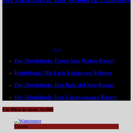
Das Weinberg Windhoek in Namibia ist ein elegantes Boutique-
Hotel unweit des Zentrums von Windhoek. Das luxuriöse Boutique-
Hotel überzeugt mit Design, Kulinarik und nachhaltigem Konzept
und eignet sich ideal als Startpunkt für Namibia-Reisen. Nur wenige
Fahrminuten vom geschäftigen Zentrum Windhoeks entfernt, am
östlichen Stadtrand im Stadtteil Klein Windhoek gelegen, eröffnet
sich mit dem Weinberg Windhoek Gondwana Collection Namibia
eine bemerkenswert ruhige
[...]
Der Hotelcheck: Parco San Marco Resort
Hotelcheck: Die Lech Lodge am Arlberg
Der Hotelcheck: Das Baia del Sole Resort
Der Hotelcheck: Das Capovaticano Resort
Ein Blick in unser Archiv
Europa