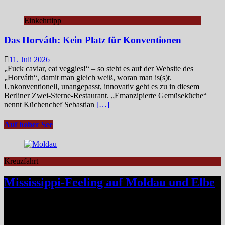
Einkehrtipp
Das Horváth: Kein Platz für Konventionen
11. Juli 2026
„Fuck caviar, eat veggies!“ – so steht es auf der Website des
„Horváth“, damit man gleich weiß, woran man is(s)t.
Unkonventionell, unangepasst, innovativ geht es zu in diesem
Berliner Zwei-Sterne-Restaurant. „Emanzipierte Gemüseküche“
nennt Küchenchef Sebastian
[…]
Auf hoher See
Kreuzfahrt
Mississippi-Feeling auf Moldau und Elbe
Zwischen Prag und Dresden entfaltet sich eine Flussreise voller
Kontraste: historische Städte, stille Moldau-Passagen, barocke
Pracht und ein Schiff, das selbst zum Teil der Geschichte wird und