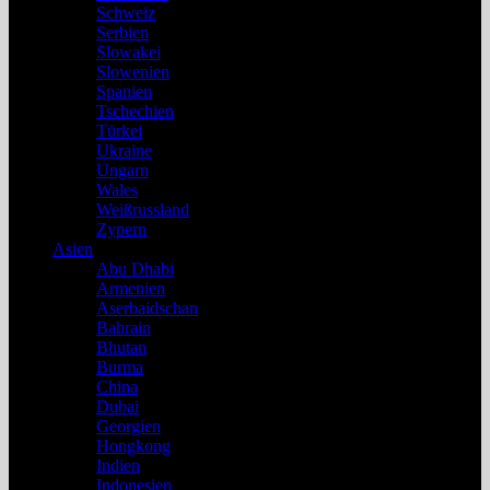
Schweiz
Serbien
Slowakei
Slowenien
Spanien
Tschechien
Türkei
Ukraine
Ungarn
Wales
Weißrussland
Zypern
Asien
Abu Dhabi
Armenien
Aserbaidschan
Bahrain
Bhutan
Burma
China
Dubai
Georgien
Hongkong
Indien
Indonesien