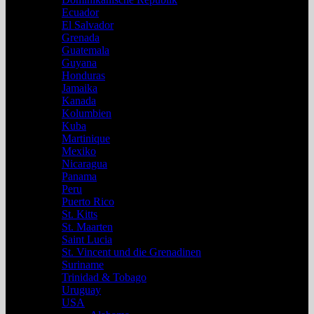
Ecuador
El Salvador
Grenada
Guatemala
Guyana
Honduras
Jamaika
Kanada
Kolumbien
Kuba
Martinique
Mexiko
Nicaragua
Panama
Peru
Puerto Rico
St. Kitts
St. Maarten
Saint Lucia
St. Vincent und die Grenadinen
Suriname
Trinidad & Tobago
Uruguay
USA