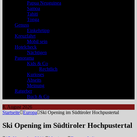
Papua Neuguinea
Samoa
Tahiti
Tonga
Genuss
Einkehrtipp
Kreuzfahrt
Mobil sein
Hotelcheck
Nächtigen
Panorama
Kids & Co
Rechtlich
Kurioses
Abseits
Meinung
Ratgeber
Buch & Co
8. August 2026
Startseite
Europa
Ski Opening im Südtiroler Hochpustertal
Ski Opening im Südtiroler Hochpustertal