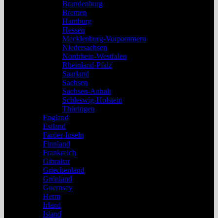
Brandenburg
Bremen
Hamburg
Hessen
Mecklenburg-Vorpommern
Niedersachsen
Nordrhein-Westfalen
Rheinland-Pfalz
Saarland
Sachsen
Sachsen-Anhalt
Schleswig-Holstein
Thüringen
England
Estland
Färöer-Inseln
Finnland
Frankreich
Gibraltar
Griechenland
Grönland
Guernsey
Herm
Irland
Island