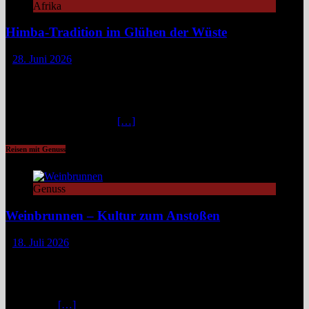
Afrika
Himba-Tradition im Glühen der Wüste
28. Juni 2026
Im Nordwesten Namibias, wo das ausgetrocknete Bett des Hoanib-
Flusses sich wie eine Lebensader durch eine der unwirtlichsten
Landschaften der Erde zieht, flimmert die Luft in der
unbarmherzigen Mittagshitze. Hier, zwischen schroffen Bergen und
staubigen Wüstenbänken
[…]
Reisen mit Genuss
Genuss
Weinbrunnen – Kultur zum Anstoßen
18. Juli 2026
Eine Tour zu Europas Weinbrunnen führt zu Pilgerwegen,
mittelalterlichen Dörfern und modernen Winzerinitiativen. Überall
dort, wo Wein unentgeltlich fließt, steckt eine Idee dahinter:
Gemeinschaft, Kultur und ein kleines Stück Magie. Europa ist reich
an Mythen,
[…]