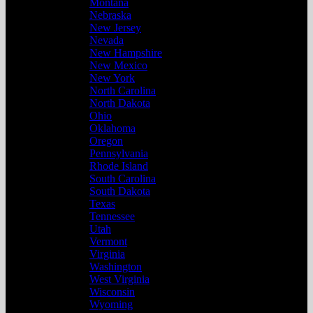
Montana
Nebraska
New Jersey
Nevada
New Hampshire
New Mexico
New York
North Carolina
North Dakota
Ohio
Oklahoma
Oregon
Pennsylvania
Rhode Island
South Carolina
South Dakota
Texas
Tennessee
Utah
Vermont
Virginia
Washington
West Virginia
Wisconsin
Wyoming