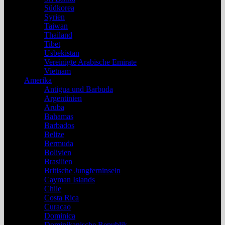
Südkorea
Syrien
Taiwan
Thailand
Tibet
Usbekistan
Vereinigte Arabische Emirate
Vietnam
Amerika
Antigua und Barbuda
Argentinien
Aruba
Bahamas
Barbados
Belize
Bermuda
Bolivien
Brasilien
Britische Jungferninseln
Cayman Islands
Chile
Costa Rica
Curacao
Dominica
Dominikanische Republik