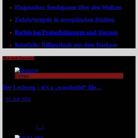
Flugmodus: Sendepause über den Wolken
Zufahrtsregeln in europäischen Städten
Rechte bei Preiserhöhungen und Stornos
Reisefalle: Billigurlaub aus dem Darknet
Blick nach Österreich
Europa
Der Lechweg – it’s a „wanderful“ life…
31. Juli 2026
Zwischen türkisblauem Bergsee und Königsschlössern erzählt der
Lechweg eine Geschichte von ungezähmter Natur, alpiner Kultur
und moderatem Weitwandern durch zwei Länder und drei
Regionen. Still und beinahe entrückt liegt der Formarinsee in den
Lechtaler Alpen.
[…]