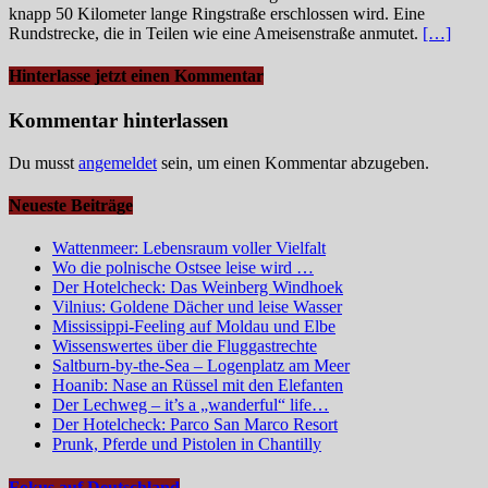
knapp 50 Kilometer lange Ringstraße erschlossen wird. Eine
Rundstrecke, die in Teilen wie eine Ameisenstraße anmutet.
[…]
Hinterlasse jetzt einen Kommentar
Kommentar hinterlassen
Du musst
angemeldet
sein, um einen Kommentar abzugeben.
Neueste Beiträge
Wattenmeer: Lebensraum voller Vielfalt
Wo die polnische Ostsee leise wird …
Der Hotelcheck: Das Weinberg Windhoek
Vilnius: Goldene Dächer und leise Wasser
Mississippi-Feeling auf Moldau und Elbe
Wissenswertes über die Fluggastrechte
Saltburn-by-the-Sea – Logenplatz am Meer
Hoanib: Nase an Rüssel mit den Elefanten
Der Lechweg – it’s a „wanderful“ life…
Der Hotelcheck: Parco San Marco Resort
Prunk, Pferde und Pistolen in Chantilly
Fokus auf Deutschland