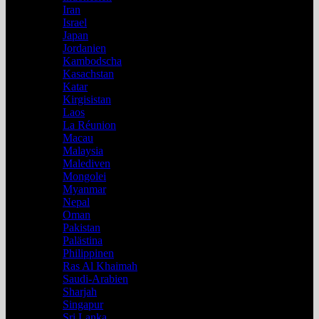
Iran
Israel
Japan
Jordanien
Kambodscha
Kasachstan
Katar
Kirgisistan
Laos
La Réunion
Macau
Malaysia
Malediven
Mongolei
Myanmar
Nepal
Oman
Pakistan
Palästina
Philippinen
Ras Al Khaimah
Saudi-Arabien
Sharjah
Singapur
Sri Lanka