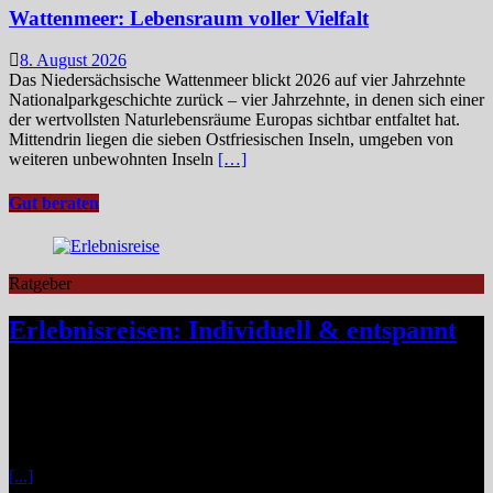
Wattenmeer: Lebensraum voller Vielfalt
8. August 2026
Das Niedersächsische Wattenmeer blickt 2026 auf vier Jahrzehnte
Nationalparkgeschichte zurück – vier Jahrzehnte, in denen sich einer
der wertvollsten Naturlebensräume Europas sichtbar entfaltet hat.
Mittendrin liegen die sieben Ostfriesischen Inseln, umgeben von
weiteren unbewohnten Inseln
[…]
Gut beraten
Ratgeber
Erlebnisreisen: Individuell & entspannt
Klassische Pauschalreisen haben für viele Reisende an Reiz
verloren, denn drei Wochen Inselurlaub mit All-inclusive wirken
inzwischen oft ähnlich vorhersehbar wie der tägliche Gang ins
Büro. Umso stärker wächst der Wunsch nach mehr Individualität,
etwa in Form von Erlebnisreisen. Ein wirkliches Erlebnis besteht
[...]