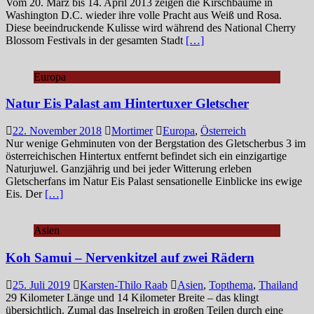
Vom 20. März bis 14. April 2013 zeigen die Kirschbäume in
Washington D.C. wieder ihre volle Pracht aus Weiß und Rosa.
Diese beeindruckende Kulisse wird während des National Cherry
Blossom Festivals in der gesamten Stadt
[…]
Europa
Natur Eis Palast am Hintertuxer Gletscher
22. November 2018
Mortimer
Europa
,
Österreich
Nur wenige Gehminuten von der Bergstation des Gletscherbus 3 im
österreichischen Hintertux entfernt befindet sich ein einzigartige
Naturjuwel. Ganzjährig und bei jeder Witterung erleben
Gletscherfans im Natur Eis Palast sensationelle Einblicke ins ewige
Eis. Der
[…]
Asien
Koh Samui – Nervenkitzel auf zwei Rädern
25. Juli 2019
Karsten-Thilo Raab
Asien
,
Topthema
,
Thailand
29 Kilometer Länge und 14 Kilometer Breite – das klingt
übersichtlich. Zumal das Inselreich in großen Teilen durch eine