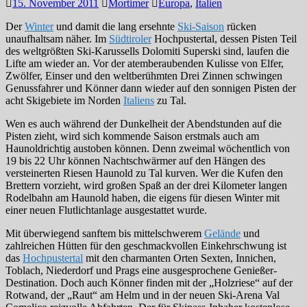
15. November 2011
Mortimer
Europa
,
Italien
Der
Winter
und damit die lang ersehnte
Ski-Saison
rücken
unaufhaltsam näher. Im
Südtiroler
Hochpustertal, dessen Pisten Teil
des weltgrößten Ski-Karussells Dolomiti Superski sind, laufen die
Lifte am wieder an. Vor der atemberaubenden Kulisse von Elfer,
Zwölfer, Einser und den weltberühmten Drei Zinnen schwingen
Genussfahrer und Könner dann wieder auf den sonnigen Pisten der
acht Skigebiete im Norden
Italiens
zu Tal.
Wen es auch während der Dunkelheit der Abendstunden auf die
Pisten zieht, wird sich kommende Saison erstmals auch am
Haunoldrichtig austoben können. Denn zweimal wöchentlich von
19 bis 22 Uhr können Nachtschwärmer auf den Hängen des
versteinerten Riesen Haunold zu Tal kurven. Wer die Kufen den
Brettern vorzieht, wird großen Spaß an der drei Kilometer langen
Rodelbahn am Haunold haben, die eigens für diesen Winter mit
einer neuen Flutlichtanlage ausgestattet wurde.
Mit überwiegend sanftem bis mittelschwerem
Gelände
und
zahlreichen Hütten für den geschmackvollen Einkehrschwung ist
das
Hochpustertal
mit den charmanten Orten Sexten, Innichen,
Toblach, Niederdorf und Prags eine ausgesprochene Genießer-
Destination. Doch auch Könner finden mit der „Holzriese“ auf der
Rotwand, der „Raut“ am Helm und in der neuen Ski-Arena Val