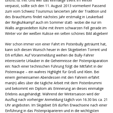
Eintritt ist frei. Und wer das einmalige Event im Winter
verpasst, sollte sich den 11. August 2013 vormerken! Passend
zum vom Schweiz Tourismus lancierten Jahr der Tradition und
des Brauchtums findet nächstes Jahr erstmalig in Leukerbad
der Ringkuhkampf auch im Sommer statt- wobei die nur im
Wallis angesiedelten Kühe mit ihrem schwarzen Fell gerade im
Winter vor der weißen Kulisse ein selten schönes Bild abgeben!
Wer schon immer von einer Fahrt im Pistenbully geträumt hat,
kann sich diesen Wunsch heuer in den Skigebieten Torrent und
Erli erfüllen. Auf Voranmeldung weihen die Bully-Fahrer
interessierte Urlauber in die Geheimnisse der Pistenpräparation
ein: Nach einer technischen Führung folgt die Mitfahrt in der
Pistenraupe – ein wahres Highlight für Groß und Klein. Bei
einem gemeinsamen Abendessen mit den Fahrern erfährt
man(n) alles über die tägliche Arbeit mit dem Pistenbrummi
und bekommt ein Diplom als Erinnerung an dieses einmalige
Erlebnis ausgehändigt. Während der Wintersaison wird der
Ausflug nach vorheriger Anmeldung täglich von 16.30 bis ca. 21
Uhr angeboten. Im Skigebiet Erli dürfen Erwachsene nach einer
Einführung in das Pistenpräparieren und in die wichtigsten