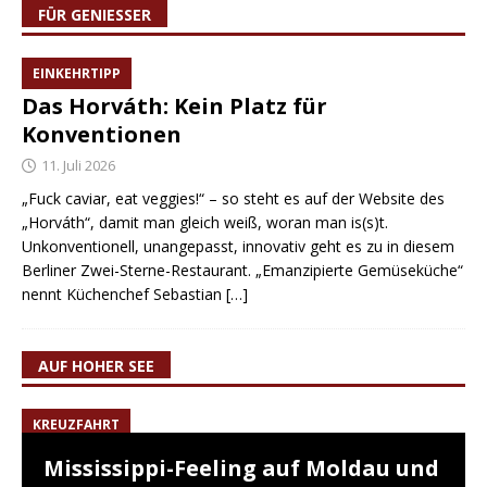
FÜR GENIESSER
EINKEHRTIPP
Das Horváth: Kein Platz für
Konventionen
11. Juli 2026
„Fuck caviar, eat veggies!“ – so steht es auf der Website des
„Horváth“, damit man gleich weiß, woran man is(s)t.
Unkonventionell, unangepasst, innovativ geht es zu in diesem
Berliner Zwei-Sterne-Restaurant. „Emanzipierte Gemüseküche“
nennt Küchenchef Sebastian
[…]
AUF HOHER SEE
KREUZFAHRT
Mississippi-Feeling auf Moldau und