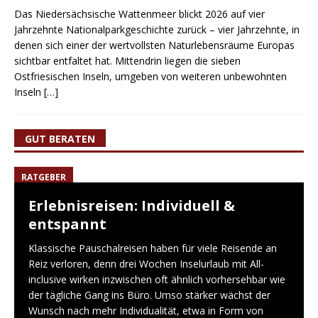
Das Niedersächsische Wattenmeer blickt 2026 auf vier
Jahrzehnte Nationalparkgeschichte zurück – vier Jahrzehnte, in
denen sich einer der wertvollsten Naturlebensräume Europas
sichtbar entfaltet hat. Mittendrin liegen die sieben
Ostfriesischen Inseln, umgeben von weiteren unbewohnten
Inseln
[…]
GUT BERATEN
RATGEBER
Erlebnisreisen: Individuell &
entspannt
Klassische Pauschalreisen haben für viele Reisende an
Reiz verloren, denn drei Wochen Inselurlaub mit All-
inclusive wirken inzwischen oft ähnlich vorhersehbar wie
der tägliche Gang ins Büro. Umso stärker wächst der
Wunsch nach mehr Individualität, etwa in Form von