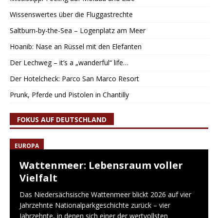
Wissenswertes über die Fluggastrechte
Saltburn-by-the-Sea – Logenplatz am Meer
Hoanib: Nase an Rüssel mit den Elefanten
Der Lechweg – it’s a „wanderful“ life…
Der Hotelcheck: Parco San Marco Resort
Prunk, Pferde und Pistolen in Chantilly
FOKUS AUF DEUTSCHLAND
EUROPA
Wattenmeer: Lebensraum voller
Vielfalt
Das Niedersächsische Wattenmeer blickt 2026 auf vier
Jahrzehnte Nationalparkgeschichte zurück – vier
Jahrzehnte, in denen sich einer der wertvollsten