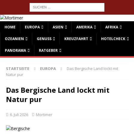
HOME
EUROPA
ASIEN
AMERIKA
AFRIKA
OZEANIEN
GENUSS
KREUZFAHRT
HOTELCHECK
PANORAMA
RATGEBER
STARTSEITE
EUROPA
Das Bergische Land lockt mit
Natur pur
Das Bergische Land lockt mit
Natur pur
6. Juli 2026
Mortimer