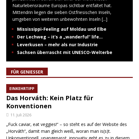
Naturlebensräume Europas sichtbar entfaltet hat.
Mittendrin liegen die sieben Ostfriesischen Inseln,
umgeben von weiteren unbewohnten Inseln
[...]
Mississippi-Feeling auf Moldau und Elbe
Der Lechweg – it’s a „wanderful“ life…
Leverkusen – mehr als nur Industrie
Sachsen überrascht mit UNESCO-Welterbe
FÜR GENIESSER
EINKEHRTIPP
Das Horváth: Kein Platz für
Konventionen
11. Juli 2026
„Fuck caviar, eat veggies!“ – so steht es auf der Website des
„Horváth“, damit man gleich weiß, woran man is(s)t.
Unkonventionell, unangepasst, innovativ geht es zu in diesem