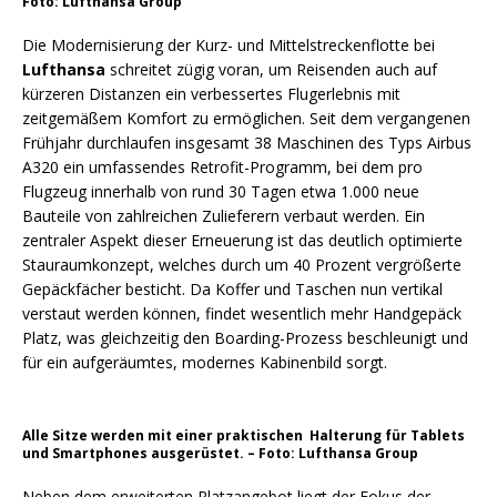
Foto: Lufthansa Group
Die Modernisierung der Kurz- und Mittelstreckenflotte bei
Lufthansa
schreitet zügig voran, um Reisenden auch auf
kürzeren Distanzen ein verbessertes Flugerlebnis mit
zeitgemäßem Komfort zu ermöglichen. Seit dem vergangenen
Frühjahr durchlaufen insgesamt 38 Maschinen des Typs Airbus
A320 ein umfassendes Retrofit-Programm, bei dem pro
Flugzeug innerhalb von rund 30 Tagen etwa 1.000 neue
Bauteile von zahlreichen Zulieferern verbaut werden. Ein
zentraler Aspekt dieser Erneuerung ist das deutlich optimierte
Stauraumkonzept, welches durch um 40 Prozent vergrößerte
Gepäckfächer besticht. Da Koffer und Taschen nun vertikal
verstaut werden können, findet wesentlich mehr Handgepäck
Platz, was gleichzeitig den Boarding-Prozess beschleunigt und
für ein aufgeräumtes, modernes Kabinenbild sorgt.
Alle Sitze werden mit einer praktischen Halterung für Tablets
und Smartphones ausgerüstet. – Foto: Lufthansa Group
Neben dem erweiterten Platzangebot liegt der Fokus der