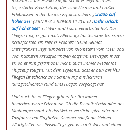
Bekannt ist der Franke Stefan Schöner eigentlich als
begeisterter Kreuzfahrer, der seine kleinen und großen
Erlebnissen in den beiden Erfolgsbüchern „
Urlaub auf
hoher See
“ (ISBN 978-3-939408-12-3) und „
Mehr Urlaub
auf hoher See
“ mit Witz und Esprit verarbeitet hat. Das
Fliegen mag er gar nicht. Allerdings hat Schöner bei seinen
Kreuzfahrten ein kleines Problem: Seine Heimat
Unterfranken liegt hunderte von Kilometern vom Meer und
vom nächsten Kreuzfahrthafen entfernt. Deswegen muss
er, ob es ihm gefällt oder nicht, auch immer wieder ins
Flugzeug steigen. Mit dem Ergebnis, dass er nun mit
Nur
Fliegen ist schöner
eine Sammlung mit heiteren
Kurzgeschichten rund ums Fliegen vorgelegt hat.
Und auch beim Fliegen gibt es für ihn immer
bemerkenswerte Erlebnisse. Ob die Technik streikt oder das
Kabinenpersonal, ob das Wetter verrückt spielt oder der
Taxifahrer am Flughafen, Schöner spießt die kleinen
Widrigkeiten des Reisealltags genauso mit Witz und einem