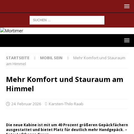
STARTSEITE
MOBIL SEIN
Mehr Komfort und Stauraum
am Himmel
Mehr Komfort und Stauraum am
Himmel
24. Februar 2026
Karsten-Thilo Raab
Die neue Kabine ist mit um 40 Prozent größeren Gepäckfächern
ausgestattet und bietet Platz für deutlich mehr Handgepäck. –