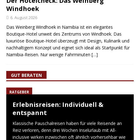
Der Hotelcheck: Das Weinberg
Windhoek
6. August 2026
Das Weinberg Windhoek in Namibia ist ein elegantes
Boutique-Hotel unweit des Zentrums von Windhoek. Das
luxuriöse Boutique-Hotel überzeugt mit Design, Kulinarik und
nachhaltigem Konzept und eignet sich ideal als Startpunkt für
Namibia-Reisen. Nur wenige Fahrminuten
[…]
GUT BERATEN
RATGEBER
Erlebnisreisen: Individuell &
entspannt
Klassische Pauschalreisen haben für viele Reisende an
Reiz verloren, denn drei Wochen Inselurlaub mit All-
inclusive wirken inzwischen oft ähnlich vorhersehbar wie