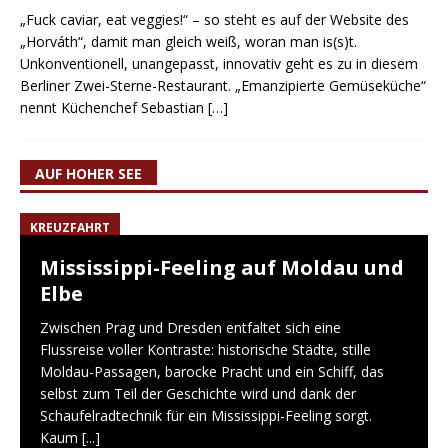
„Fuck caviar, eat veggies!“ – so steht es auf der Website des
„Horváth“, damit man gleich weiß, woran man is(s)t.
Unkonventionell, unangepasst, innovativ geht es zu in diesem
Berliner Zwei-Sterne-Restaurant. „Emanzipierte Gemüseküche“
nennt Küchenchef Sebastian
[…]
AUF HOHER SEE
KREUZFAHRT
Mississippi-Feeling auf Moldau und
Elbe
Zwischen Prag und Dresden entfaltet sich eine
Flussreise voller Kontraste: historische Städte, stille
Moldau-Passagen, barocke Pracht und ein Schiff, das
selbst zum Teil der Geschichte wird und dank der
Schaufelradtechnik für ein Mississippi-Feeling sorgt.
Kaum
[...]