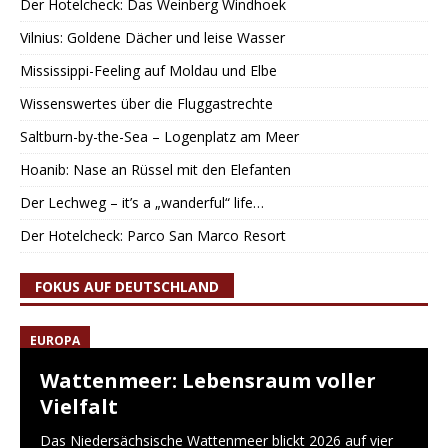
Der Hotelcheck: Das Weinberg Windhoek
Vilnius: Goldene Dächer und leise Wasser
Mississippi-Feeling auf Moldau und Elbe
Wissenswertes über die Fluggastrechte
Saltburn-by-the-Sea – Logenplatz am Meer
Hoanib: Nase an Rüssel mit den Elefanten
Der Lechweg – it’s a „wanderful“ life…
Der Hotelcheck: Parco San Marco Resort
FOKUS AUF DEUTSCHLAND
EUROPA
Wattenmeer: Lebensraum voller
Vielfalt
Das Niedersächsische Wattenmeer blickt 2026 auf vier