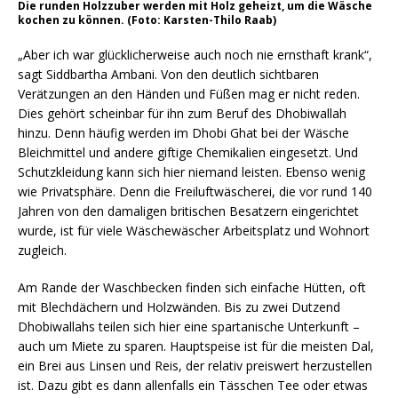
Die runden Holzzuber werden mit Holz geheizt, um die Wäsche
kochen zu können. (Foto: Karsten-Thilo Raab)
„Aber ich war glücklicherweise auch noch nie ernsthaft krank“,
sagt Siddbartha Ambani. Von den deutlich sichtbaren
Verätzungen an den Händen und Füßen mag er nicht reden.
Dies gehört scheinbar für ihn zum Beruf des Dhobiwallah
hinzu. Denn häufig werden im Dhobi Ghat bei der Wäsche
Bleichmittel und andere giftige Chemikalien eingesetzt. Und
Schutzkleidung kann sich hier niemand leisten. Ebenso wenig
wie Privatsphäre. Denn die Freiluftwäscherei, die vor rund 140
Jahren von den damaligen britischen Besatzern eingerichtet
wurde, ist für viele Wäschewäscher Arbeitsplatz und Wohnort
zugleich.
Am Rande der Waschbecken finden sich einfache Hütten, oft
mit Blechdächern und Holzwänden. Bis zu zwei Dutzend
Dhobiwallahs teilen sich hier eine spartanische Unterkunft –
auch um Miete zu sparen. Hauptspeise ist für die meisten Dal,
ein Brei aus Linsen und Reis, der relativ preiswert herzustellen
ist. Dazu gibt es dann allenfalls ein Tässchen Tee oder etwas