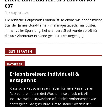
007
9. August 2026
Die britische Hauptstadt London ist so etwas wie der heimliche
Star der James‑Bond‑Filme – mal majestätisch, mal düster,
immer voller Spannung. Keine andere Stadt wurde so oft für
die 007-Abenteuer in Szene gesetzt. Der Regen
[…]
GUT BERATEN
RATGEBER
Erlebnisreisen: Individuell &
entspannt
Klassische Pauschalreisen haben für viele Reisende an
Reiz verloren, denn drei Wochen Inselurlaub mit All-
inclusive wirken inzwischen oft ähnlich vorhersehbar wie
der tägliche Gang ins Büro. Umso stärker wächst der