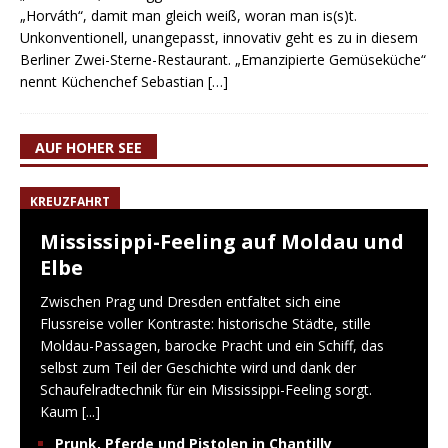
„Horváth“, damit man gleich weiß, woran man is(s)t.
Unkonventionell, unangepasst, innovativ geht es zu in diesem
Berliner Zwei-Sterne-Restaurant. „Emanzipierte Gemüseküche“
nennt Küchenchef Sebastian
[…]
AUF HOHER SEE
KREUZFAHRT
Mississippi-Feeling auf Moldau und
Elbe
Zwischen Prag und Dresden entfaltet sich eine
Flussreise voller Kontraste: historische Städte, stille
Moldau-Passagen, barocke Pracht und ein Schiff, das
selbst zum Teil der Geschichte wird und dank der
Schaufelradtechnik für ein Mississippi-Feeling sorgt.
Kaum
[...]
Prunk, Pferde und Pistolen in Chantilly