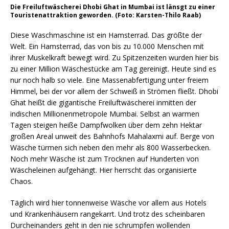
Die Freiluftwäscherei Dhobi Ghat in Mumbai ist länsgt zu einer
Touristenattraktion geworden. (Foto: Karsten-Thilo Raab)
Diese Waschmaschine ist ein Hamsterrad. Das größte der
Welt. Ein Hamsterrad, das von bis zu 10.000 Menschen mit
ihrer Muskelkraft bewegt wird. Zu Spitzenzeiten wurden hier bis
zu einer Million Wäschestücke am Tag gereinigt. Heute sind es
nur noch halb so viele. Eine Massenabfertigung unter freiem
Himmel, bei der vor allem der Schweiß in Strömen fließt. Dhobi
Ghat heißt die gigantische Freiluftwäscherei inmitten der
indischen Millionenmetropole Mumbai. Selbst an warmen
Tagen steigen heiße Dampfwolken über dem zehn Hektar
großen Areal unweit des Bahnhofs Mahalaxmi auf. Berge von
Wäsche türmen sich neben den mehr als 800 Wasserbecken.
Noch mehr Wäsche ist zum Trocknen auf Hunderten von
Wäscheleinen aufgehängt. Hier herrscht das organisierte
Chaos.
Täglich wird hier tonnenweise Wäsche vor allem aus Hotels
und Krankenhäusern rangekarrt. Und trotz des scheinbaren
Durcheinanders geht in den nie schrumpfen wollenden