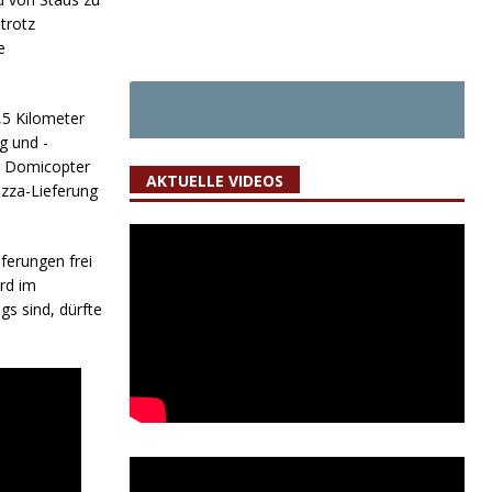
trotz
e
,5 Kilometer
g und -
er Domicopter
AKTUELLE VIDEOS
izza-Lieferung
ferungen frei
ird im
s sind, dürfte