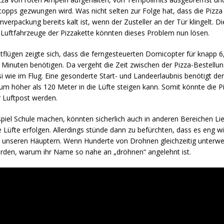
opps gezwungen wird. Was nicht selten zur Folge hat, dass die Pizza 
rpackung bereits kalt ist, wenn der Zusteller an der Tür klingelt. Di
uftfahrzeuge der Pizzakette könnten dieses Problem nun lösen.
tflügen zeigte sich, dass die ferngesteuerten Domicopter für knapp 6
Minuten benötigen. Da vergeht die Zeit zwischen der Pizza-Bestellun
i wie im Flug. Eine gesonderte Start- und Landeerlaubnis benötigt d
aum höher als 120 Meter in die Lüfte steigen kann. Somit könnte die P
r Luftpost werden.
spiel Schule machen, könnten sicherlich auch in anderen Bereichen Lie
 Lüfte erfolgen. Allerdings stünde dann zu befürchten, dass es eng w
 unseren Häuptern. Wenn Hunderte von Drohnen gleichzeitig unterweg
werden, warum ihr Name so nahe an „dröhnen“ angelehnt ist.