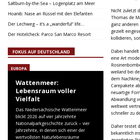
Saltburn-by-the-Sea – Logenplatz am Meer
Nicht zuletzt
Hoanib: Nase an Rüssel mit den Elefanten
Thomas de Maiz
Der Lechweg – it’s a „wanderful“ life…
ganz anderen 
gezielt einges
Der Hotelcheck: Parco San Marco Resort
kollidieren, s
Dabei handelt 
FOKUS AUF DEUTSCHLAND
eine Art mode
Rosinenbomber
EUROPA
weiland bei de
dem Nachkrieg
Wattenmeer:
Carepakete ab
Lebensraum voller
neuartige For
Vielfalt
Abwandlung vo
weltweit vertr
Das Niedersächsische Wattenmeer
schneller zu d
blickt 2026 auf vier Jahrzehnte
Nationalparkgeschichte zurück – vier
Daher testet 
Jahrzehnte, in denen sich einer der
bekanntlich i
wertvollsten Naturlebensräume
georderten Pi