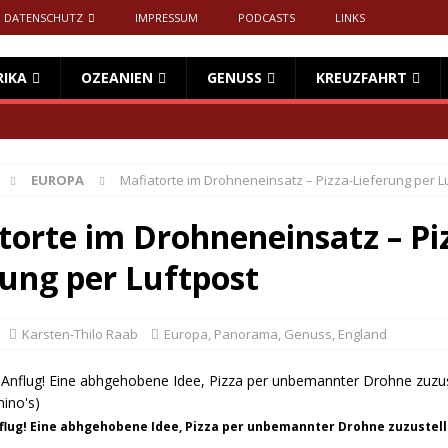
DATENSCHUTZ
IMPRESSUM
PODCASTS
LINKS
RIKA
OZEANIEN
GENUSS
KREUZFAHRT
EUROPA
Mafiatorte im Drohneneinsatz – Pizza-Lieferung per L
torte im Drohneneinsatz – Pi
rung per Luftpost
Karsten-Thilo Raab
Europa
,
Panorama
,
Genuss
,
England
flug! Eine abhgehobene Idee, Pizza per unbemannter Drohne zuzustell