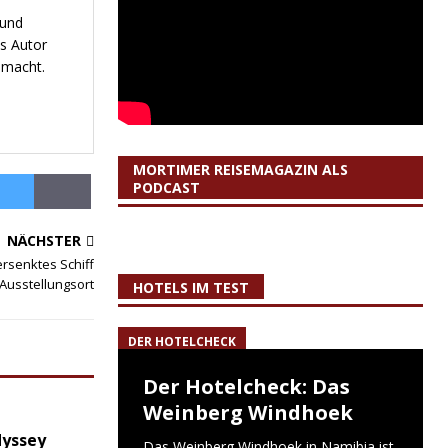
 und
s Autor
emacht.
MORTIMER REISEMAGAZIN ALS
PODCAST
NÄCHSTER
rsenktes Schiff
 Ausstellungsort
HOTELS IM TEST
DER HOTELCHECK
Der Hotelcheck: Das
Weinberg Windhoek
dyssey
Das Weinberg Windhoek in Namibia ist