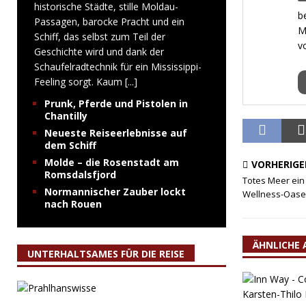
historische Städte, stille Moldau-
b
Passagen, barocke Pracht und ein
M
Schiff, das selbst zum Teil der
v
Geschichte wird und dank der
Schaufelradtechnik für ein Mississippi-
Feeling sorgt. Kaum
[...]
Prunk, Pferde und Pistolen in
Chantilly
Neueste Reiseerlebnisse auf
dem Schiff
Molde – die Rosenstadt am
VORHERIGE
Romsdalsfjord
Totes Meer ein
Normannischer Zauber lockt
Wellness-Oase 
nach Rouen
ÄHNLICHE 
UNTERHALTSAMES FÜR DIE REISE