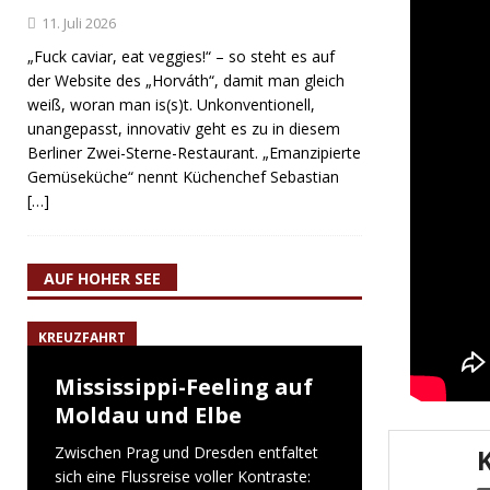
11. Juli 2026
„Fuck caviar, eat veggies!“ – so steht es auf
der Website des „Horváth“, damit man gleich
weiß, woran man is(s)t. Unkonventionell,
unangepasst, innovativ geht es zu in diesem
Berliner Zwei-Sterne-Restaurant. „Emanzipierte
Gemüseküche“ nennt Küchenchef Sebastian
[…]
AUF HOHER SEE
KREUZFAHRT
Mississippi-Feeling auf
Moldau und Elbe
Zwischen Prag und Dresden entfaltet
sich eine Flussreise voller Kontraste: