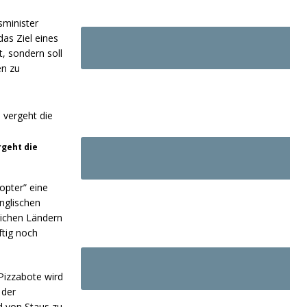
sminister
das Ziel eines
, sondern soll
en zu
rgeht die
pter” eine
nglischen
eichen Ländern
ftig noch
Pizzabote wird
 der
d von Staus zu