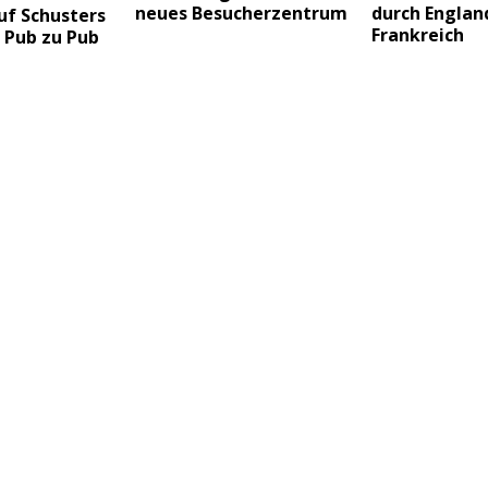
neues Besucherzentrum
durch Englan
uf Schusters
Frankreich
 Pub zu Pub