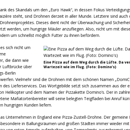
 dank des Skandals um den „Euro Hawk“, in dessen Fokus Verteidigung
ière steht, sind Drohnen derzeit in aller Munde. Letztere sind auch 
Drohnenprojektes. Dieses dient nicht der Überwachung und Sicherheit
etzt werden, um hungrige Mäuler anzufliegen. Also, nicht um mit dies
ondern um schnellst möglich Futter zu ihnen befördern.
es sich nicht um
rne
, die dann wie
Eine Pizza auf dem Weg durch die Lüfte. Da ve
r Luftbrücke über
Wartezeit wie im Flug. (Foto: Domino’s)
s-Berlin
werfen. Vielmehr sind die Drohnen mit dem schönen Namen „DomiCo
m des Lieferservices. Das Wortgebilde setzt sich zusammen aus der e
n Helikopter und dem Namen der Pizzakette Domino’s. Der in zahlr
etene Mafiatortenbereiter will seine belegten Teigfladen bei Anruf kün
en hungrigen Kunden liefern.
das Unternehmen in England eine Pizza-Zustell-Drohne. Der gemeine 
nsbesondere in Ballungsräumen und großen Städten immer wieder mit
zza von roten Ampeln aufgehalten, von Tempolimits ausgebremst un