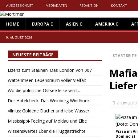
AUSGEZEICHNET
MEDIADATEN
REDAKTION
KONTAKT
HOME
EUROPA
ASIEN
AMERIKA
AF
9. AUGUST 2026
NEUESTE BEITRÄGE
STARTSEITE
Mafia
Lizenz zum Staunen: Das London von 007
Wattenmeer: Lebensraum voller Vielfalt
Liefe
Wo die polnische Ostsee leise wird …
Der Hotelcheck: Das Weinberg Windhoek
7. Juni 2013
Vilnius: Goldene Dächer und leise Wasser
Mississippi-Feeling auf Moldau und Elbe
Wissenswertes über die Fluggastrechte
Pizza im An
Domino’s)