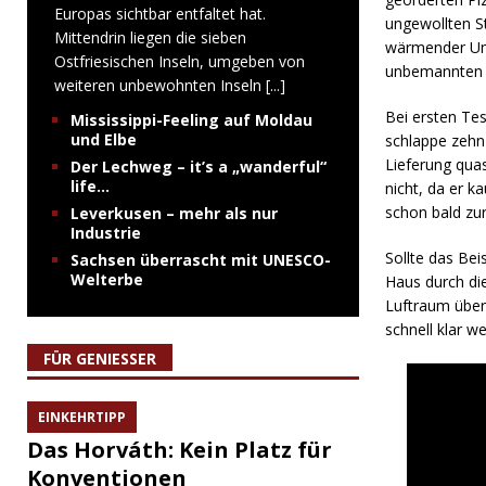
Europas sichtbar entfaltet hat.
ungewollten St
Mittendrin liegen die sieben
wärmender Umve
Ostfriesischen Inseln, umgeben von
unbemannten L
weiteren unbewohnten Inseln
[...]
Bei ersten Tes
Mississippi-Feeling auf Moldau
und Elbe
schlappe zehn 
Lieferung quas
Der Lechweg – it’s a „wanderful“
life…
nicht, da er k
schon bald zu
Leverkusen – mehr als nur
Industrie
Sollte das Bei
Sachsen überrascht mit UNESCO-
Welterbe
Haus durch die
Luftraum über
schnell klar 
FÜR GENIESSER
EINKEHRTIPP
Das Horváth: Kein Platz für
Konventionen