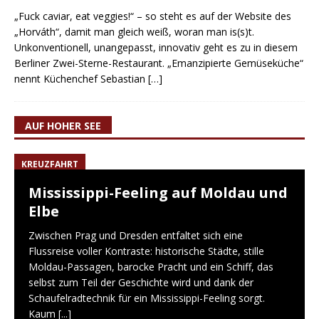
„Fuck caviar, eat veggies!“ – so steht es auf der Website des
„Horváth“, damit man gleich weiß, woran man is(s)t.
Unkonventionell, unangepasst, innovativ geht es zu in diesem
Berliner Zwei-Sterne-Restaurant. „Emanzipierte Gemüseküche“
nennt Küchenchef Sebastian
[…]
AUF HOHER SEE
KREUZFAHRT
Mississippi-Feeling auf Moldau und
Elbe
Zwischen Prag und Dresden entfaltet sich eine
Flussreise voller Kontraste: historische Städte, stille
Moldau-Passagen, barocke Pracht und ein Schiff, das
selbst zum Teil der Geschichte wird und dank der
Schaufelradtechnik für ein Mississippi-Feeling sorgt.
Kaum
[...]