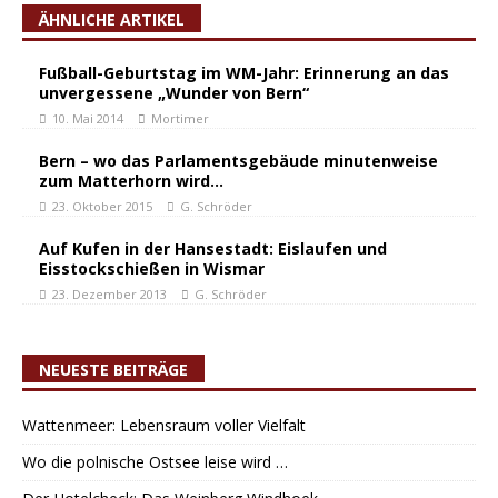
ÄHNLICHE ARTIKEL
Fußball-Geburtstag im WM-Jahr: Erinnerung an das
unvergessene „Wunder von Bern“
10. Mai 2014
Mortimer
Bern – wo das Parlamentsgebäude minutenweise
zum Matterhorn wird…
23. Oktober 2015
G. Schröder
Auf Kufen in der Hansestadt: Eislaufen und
Eisstockschießen in Wismar
23. Dezember 2013
G. Schröder
NEUESTE BEITRÄGE
Wattenmeer: Lebensraum voller Vielfalt
Wo die polnische Ostsee leise wird …