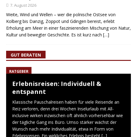
7. August 2026
Weite, Wind und Wellen – wer die polnische Ostsee von
Kolberg bis Danzig, Zoppot und Gdingen bereist, erlebt
Erholung am Meer in einer faszinierenden Mischung von Natur,
Kultur und bewegter Geschichte. Es ist kurz nach
[…]
GUT BERATEN
RATGEBER
Erlebnisreisen: Individuell &
entspannt
Klassische Pauschalreisen haben für viele Reisende an
Reiz verloren, denn drei Wochen Inselurlaub mit All-
inclusive wirken inzwischen oft ähnlich vorhersehbar wie
der tägliche Gang ins Büro. Umso stärker wächst der
Wunsch nach mehr Individualität, etwa in Form von
Erlebnisreisen. Ein wirkliches Erlebnis besteht
[...]