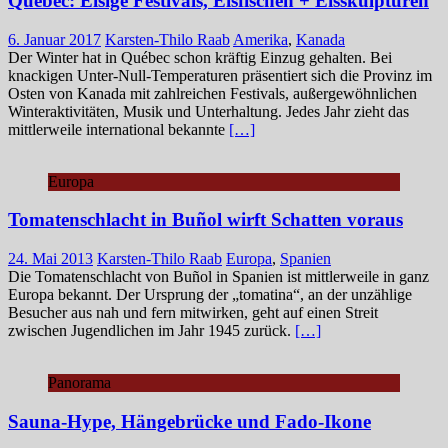
Québec: Eisige Festivals, Eisfischen + Eisskulpturen
6. Januar 2017
Karsten-Thilo Raab
Amerika
,
Kanada
Der Winter hat in Québec schon kräftig Einzug gehalten. Bei
knackigen Unter-Null-Temperaturen präsentiert sich die Provinz im
Osten von Kanada mit zahlreichen Festivals, außergewöhnlichen
Winteraktivitäten, Musik und Unterhaltung. Jedes Jahr zieht das
mittlerweile international bekannte
[…]
Europa
Tomatenschlacht in Buñol wirft Schatten voraus
24. Mai 2013
Karsten-Thilo Raab
Europa
,
Spanien
Die Tomatenschlacht von Buñol in Spanien ist mittlerweile in ganz
Europa bekannt. Der Ursprung der „tomatina“, an der unzählige
Besucher aus nah und fern mitwirken, geht auf einen Streit
zwischen Jugendlichen im Jahr 1945 zurück.
[…]
Panorama
Sauna-Hype, Hängebrücke und Fado-Ikone