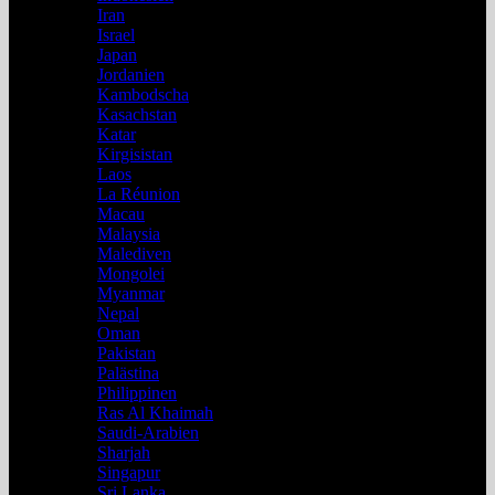
Iran
Israel
Japan
Jordanien
Kambodscha
Kasachstan
Katar
Kirgisistan
Laos
La Réunion
Macau
Malaysia
Malediven
Mongolei
Myanmar
Nepal
Oman
Pakistan
Palästina
Philippinen
Ras Al Khaimah
Saudi-Arabien
Sharjah
Singapur
Sri Lanka