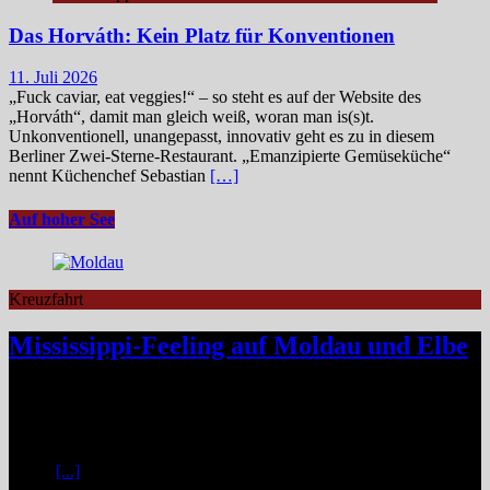
Das Horváth: Kein Platz für Konventionen
11. Juli 2026
„Fuck caviar, eat veggies!“ – so steht es auf der Website des
„Horváth“, damit man gleich weiß, woran man is(s)t.
Unkonventionell, unangepasst, innovativ geht es zu in diesem
Berliner Zwei-Sterne-Restaurant. „Emanzipierte Gemüseküche“
nennt Küchenchef Sebastian
[…]
Auf hoher See
Kreuzfahrt
Mississippi-Feeling auf Moldau und Elbe
Zwischen Prag und Dresden entfaltet sich eine Flussreise voller
Kontraste: historische Städte, stille Moldau-Passagen, barocke
Pracht und ein Schiff, das selbst zum Teil der Geschichte wird und
dank der Schaufelradtechnik für ein Mississippi-Feeling sorgt.
Kaum
[...]