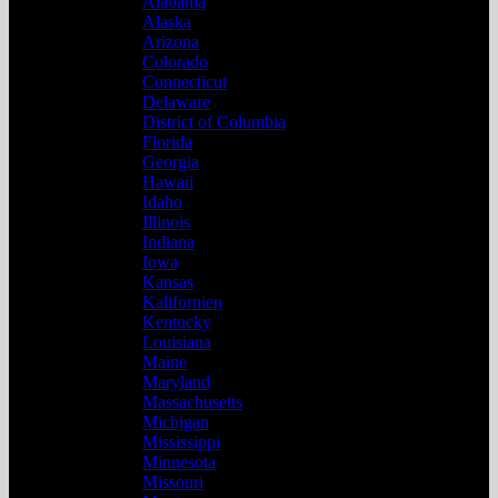
Alabama
Alaska
Arizona
Colorado
Connecticut
Delaware
District of Columbia
Florida
Georgia
Hawaii
Idaho
Illinois
Indiana
Iowa
Kansas
Kalifornien
Kentucky
Louisiana
Maine
Maryland
Massachusetts
Michigan
Mississippi
Minnesota
Missouri