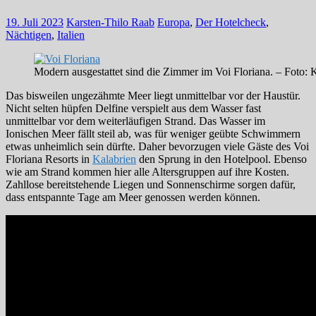
19. Juli 2023
Karsten-Thilo Raab
Europa
,
Der Hotelcheck
,
Nächtigen
,
Italien
Modern ausgestattet sind die Zimmer im Voi Floriana. – Foto: 
Das bisweilen ungezähmte Meer liegt unmittelbar vor der Haustür.
Nicht selten hüpfen Delfine verspielt aus dem Wasser fast
unmittelbar vor dem weiterläufigen Strand. Das Wasser im
Ionischen Meer fällt steil ab, was für weniger geübte Schwimmern
etwas unheimlich sein dürfte. Daher bevorzugen viele Gäste des Voi
Floriana Resorts in
Kalabrien
den Sprung in den Hotelpool. Ebenso
wie am Strand kommen hier alle Altersgruppen auf ihre Kosten.
Zahllose bereitstehende Liegen und Sonnenschirme sorgen dafür,
dass entspannte Tage am Meer genossen werden können.