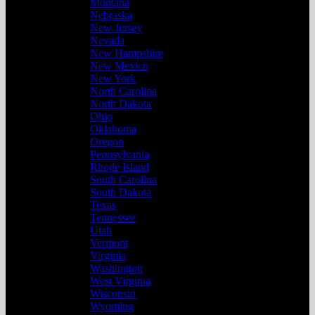
Montana
Nebraska
New Jersey
Nevada
New Hampshire
New Mexico
New York
North Carolina
North Dakota
Ohio
Oklahoma
Oregon
Pennsylvania
Rhode Island
South Carolina
South Dakota
Texas
Tennessee
Utah
Vermont
Virginia
Washington
West Virginia
Wisconsin
Wyoming