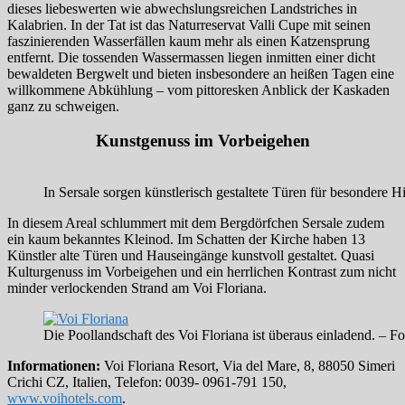
dieses liebeswerten wie abwechslungsreichen Landstriches in
Kalabrien. In der Tat ist das Naturreservat Valli Cupe mit seinen
faszinierenden Wasserfällen kaum mehr als einen Katzensprung
entfernt. Die tossenden Wassermassen liegen inmitten einer dicht
bewaldeten Bergwelt und bieten insbesondere an heißen Tagen eine
willkommene Abkühlung – vom pittoresken Anblick der Kaskaden
ganz zu schweigen.
Kunstgenuss im Vorbeigehen
In Sersale sorgen künstlerisch gestaltete Türen für besondere 
In diesem Areal schlummert mit dem Bergdörfchen Sersale zudem
ein kaum bekanntes Kleinod. Im Schatten der Kirche haben 13
Künstler alte Türen und Hauseingänge kunstvoll gestaltet. Quasi
Kulturgenuss im Vorbeigehen und ein herrlichen Kontrast zum nicht
minder verlockenden Strand am Voi Floriana.
Die Poollandschaft des Voi Floriana ist überaus einladend. – F
Informationen:
Voi Floriana Resort, Via del Mare, 8, 88050 Simeri
Crichi CZ, Italien, Telefon: 0039- 0961-791 150,
www.voihotels.com
.