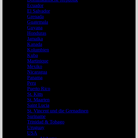
Ecuador
El Salvador
Grenada
Guatemala
Guyana
Honduras
Jamaika
Kanada
Kolumbien
Kuba
Martinique
Mexiko
Nicaragua
Panama
Peru
Puerto Rico
St. Kitts
St. Maarten
Saint Lucia
St. Vincent und die Grenadinen
Suriname
Trinidad & Tobago
Uruguay
USA