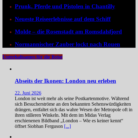
Prunk, Pferde und Pistolen in Chantilly
Neueste Reiseerlebnisse auf dem Schiff
Molde – die Rosenstadt am Romsdalsfjord
Normannischer Zauber lockt nach Rouen
Unterhaltsames für die Reise
Abseits der Ikonen: London neu erleben
22. Juni 2026
London ist weit mehr als seine Postkartenmotive. Während
sich Besucherströme an den bekannten Sehenswürdigkeiten
drängen, entfaltet sich das wahre Wesen der Metropole oft in
ihren stilleren Winkeln. Mit dem im Midas Verlag
erschienenen Bildband „London – Wie es keiner kennt“
öffnet Siobhan Ferguson
[...]