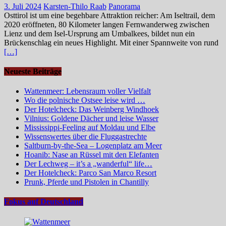
3. Juli 2024
Karsten-Thilo Raab
Panorama
Osttirol ist um eine begehbare Attraktion reicher: Am Iseltrail, dem
2020 eröffneten, 80 Kilometer langen Fernwanderweg zwischen
Lienz und dem Isel-Ursprung am Umbalkees, bildet nun ein
Brückenschlag ein neues Highlight. Mit einer Spannweite von rund
[…]
Neueste Beiträge
Wattenmeer: Lebensraum voller Vielfalt
Wo die polnische Ostsee leise wird …
Der Hotelcheck: Das Weinberg Windhoek
Vilnius: Goldene Dächer und leise Wasser
Mississippi-Feeling auf Moldau und Elbe
Wissenswertes über die Fluggastrechte
Saltburn-by-the-Sea – Logenplatz am Meer
Hoanib: Nase an Rüssel mit den Elefanten
Der Lechweg – it’s a „wanderful“ life…
Der Hotelcheck: Parco San Marco Resort
Prunk, Pferde und Pistolen in Chantilly
Fokus auf Deutschland