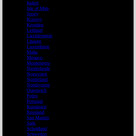
Italien
Isle of Man
Jersey
Kosovo
Kroatien
Lettland
Liechtenstein
Litauen
Luxemburg
Malta
Monaco
Montenegro
Niederlande
Norwegen
Nordirland
Nordzypern
Österreich
Polen
Portugal
Rumänien
Russland
San Marino
Sark
Schottland
Schweden