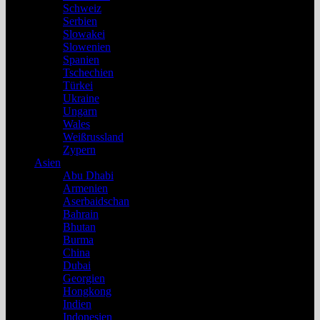
Schweiz
Serbien
Slowakei
Slowenien
Spanien
Tschechien
Türkei
Ukraine
Ungarn
Wales
Weißrussland
Zypern
Asien
Abu Dhabi
Armenien
Aserbaidschan
Bahrain
Bhutan
Burma
China
Dubai
Georgien
Hongkong
Indien
Indonesien