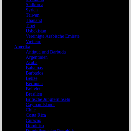
Südkorea
Syrien
Taiwan
Thailand
Tibet
Usbekistan
Vereinigte Arabische Emirate
Vietnam
Amerika
Antigua und Barbuda
Argentinien
Aruba
Bahamas
Barbados
Belize
Bermuda
Bolivien
Brasilien
Britische Jungferninseln
Cayman Islands
Chile
Costa Rica
Curacao
Dominica
Dominikanische Republik