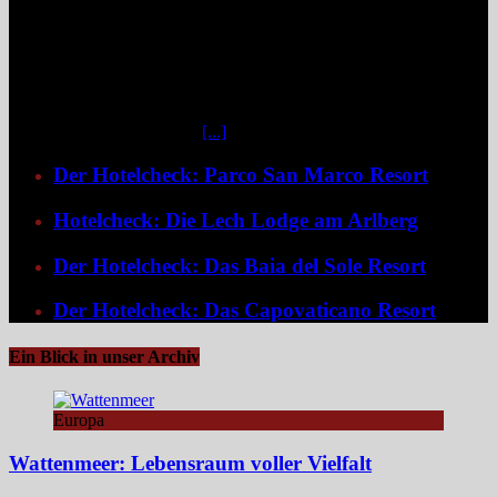
Hotel unweit des Zentrums von Windhoek. Das luxuriöse Boutique-
Hotel überzeugt mit Design, Kulinarik und nachhaltigem Konzept
und eignet sich ideal als Startpunkt für Namibia-Reisen. Nur wenige
Fahrminuten vom geschäftigen Zentrum Windhoeks entfernt, am
östlichen Stadtrand im Stadtteil Klein Windhoek gelegen, eröffnet
sich mit dem Weinberg Windhoek Gondwana Collection Namibia
eine bemerkenswert ruhige
[...]
Der Hotelcheck: Parco San Marco Resort
Hotelcheck: Die Lech Lodge am Arlberg
Der Hotelcheck: Das Baia del Sole Resort
Der Hotelcheck: Das Capovaticano Resort
Ein Blick in unser Archiv
Europa
Wattenmeer: Lebensraum voller Vielfalt