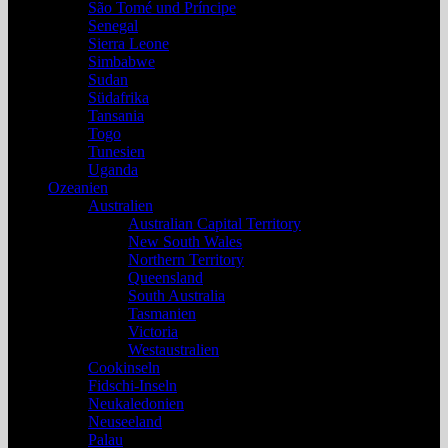
São Tomé und Príncipe
Senegal
Sierra Leone
Simbabwe
Sudan
Südafrika
Tansania
Togo
Tunesien
Uganda
Ozeanien
Australien
Australian Capital Territory
New South Wales
Northern Territory
Queensland
South Australia
Tasmanien
Victoria
Westaustralien
Cookinseln
Fidschi-Inseln
Neukaledonien
Neuseeland
Palau