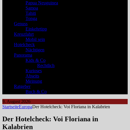
Papua Neuguinea
Samoa
Tahiti
Tonga
Genuss
Einkehrtipp
Kreuzfahrt
Mobil sein
Hotelcheck
Nächtigen
Panorama
Kids & Co
Rechtlich
Kurioses
Abseits
Meinung
Ratgeber
Buch & Co
9. August 2026
Startseite
Europa
Der Hotelcheck: Voi Floriana in Kalabrien
Der Hotelcheck: Voi Floriana in
Kalabrien