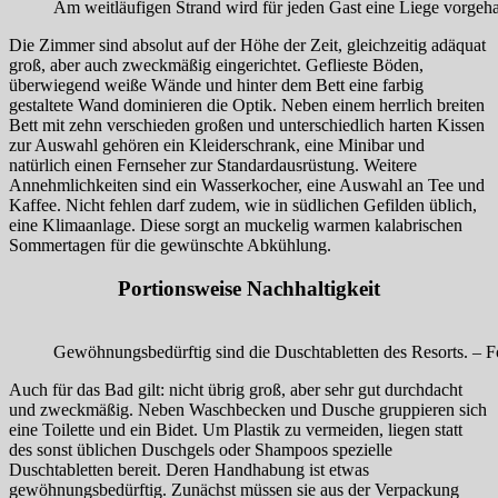
Am weitläufigen Strand wird für jeden Gast eine Liege vorgeha
Die Zimmer sind absolut auf der Höhe der Zeit, gleichzeitig adäquat
groß, aber auch zweckmäßig eingerichtet. Geflieste Böden,
überwiegend weiße Wände und hinter dem Bett eine farbig
gestaltete Wand dominieren die Optik. Neben einem herrlich breiten
Bett mit zehn verschieden großen und unterschiedlich harten Kissen
zur Auswahl gehören ein Kleiderschrank, eine Minibar und
natürlich einen Fernseher zur Standardausrüstung. Weitere
Annehmlichkeiten sind ein Wasserkocher, eine Auswahl an Tee und
Kaffee. Nicht fehlen darf zudem, wie in südlichen Gefilden üblich,
eine Klimaanlage. Diese sorgt an muckelig warmen kalabrischen
Sommertagen für die gewünschte Abkühlung.
Portionsweise Nachhaltigkeit
Gewöhnungsbedürftig sind die Duschtabletten des Resorts. – F
Auch für das Bad gilt: nicht übrig groß, aber sehr gut durchdacht
und zweckmäßig. Neben Waschbecken und Dusche gruppieren sich
eine Toilette und ein Bidet. Um Plastik zu vermeiden, liegen statt
des sonst üblichen Duschgels oder Shampoos spezielle
Duschtabletten bereit. Deren Handhabung ist etwas
gewöhnungsbedürftig. Zunächst müssen sie aus der Verpackung