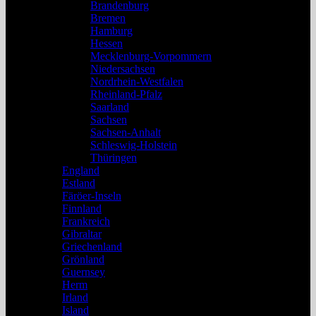
Brandenburg
Bremen
Hamburg
Hessen
Mecklenburg-Vorpommern
Niedersachsen
Nordrhein-Westfalen
Rheinland-Pfalz
Saarland
Sachsen
Sachsen-Anhalt
Schleswig-Holstein
Thüringen
England
Estland
Färöer-Inseln
Finnland
Frankreich
Gibraltar
Griechenland
Grönland
Guernsey
Herm
Irland
Island