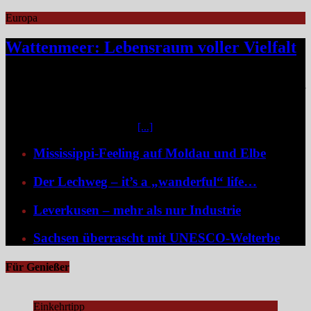
Europa
Wattenmeer: Lebensraum voller Vielfalt
Das Niedersächsische Wattenmeer blickt 2026 auf vier Jahrzehnte
Nationalparkgeschichte zurück – vier Jahrzehnte, in denen sich einer
der wertvollsten Naturlebensräume Europas sichtbar entfaltet hat.
Mittendrin liegen die sieben Ostfriesischen Inseln, umgeben von
weiteren unbewohnten Inseln
[...]
Mississippi-Feeling auf Moldau und Elbe
Der Lechweg – it’s a „wanderful“ life…
Leverkusen – mehr als nur Industrie
Sachsen überrascht mit UNESCO-Welterbe
Für Genießer
Einkehrtipp