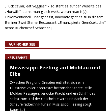
„Fuck caviar, eat veggies!“ – so steht es auf der Website des
„Horváth“, damit man gleich weiß, woran man is(s)t.
Unkonventionell, unangepasst, innovativ geht es zu in diesem
Berliner Zwei-Sterne-Restaurant. „Emanzipierte Gemüseküche“
nennt Küchenchef Sebastian
[…]
AUF HOHER SEE
KREUZFAHRT
Mississippi-Feeling auf Moldau und
Elbe
Zwischen Prag und Dresden entfaltet sich eine
Flussreise voller Kontraste: historische Städte, stille
Moldau-Passagen, barocke Pracht und ein Schiff, das
selbst zum Teil der Geschichte wird und dank der
Schaufelradtechnik für ein Mississippi-Feeling sorgt.
Kaum
[...]