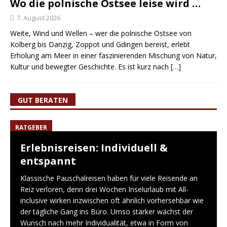
Wo die polnische Ostsee leise wird …
7. August 2026
Weite, Wind und Wellen – wer die polnische Ostsee von
Kolberg bis Danzig, Zoppot und Gdingen bereist, erlebt
Erholung am Meer in einer faszinierenden Mischung von Natur,
Kultur und bewegter Geschichte. Es ist kurz nach
[…]
GUT BERATEN
RATGEBER
Erlebnisreisen: Individuell &
entspannt
Klassische Pauschalreisen haben für viele Reisende an
Reiz verloren, denn drei Wochen Inselurlaub mit All-
inclusive wirken inzwischen oft ähnlich vorhersehbar wie
der tägliche Gang ins Büro. Umso stärker wächst der
Wunsch nach mehr Individualität, etwa in Form von