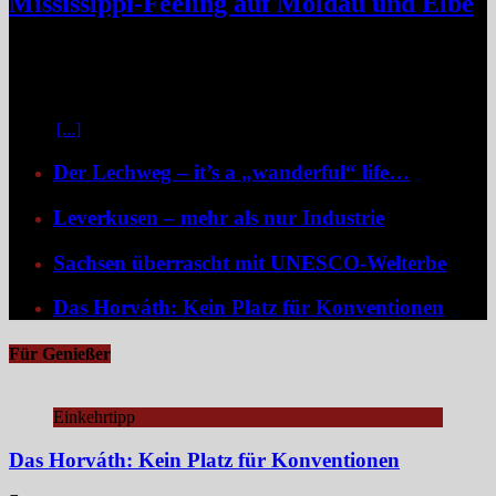
Mississippi-Feeling auf Moldau und Elbe
Zwischen Prag und Dresden entfaltet sich eine Flussreise voller
Kontraste: historische Städte, stille Moldau-Passagen, barocke
Pracht und ein Schiff, das selbst zum Teil der Geschichte wird und
dank der Schaufelradtechnik für ein Mississippi-Feeling sorgt.
Kaum
[...]
Der Lechweg – it’s a „wanderful“ life…
Leverkusen – mehr als nur Industrie
Sachsen überrascht mit UNESCO-Welterbe
Das Horváth: Kein Platz für Konventionen
Für Genießer
Einkehrtipp
Das Horváth: Kein Platz für Konventionen