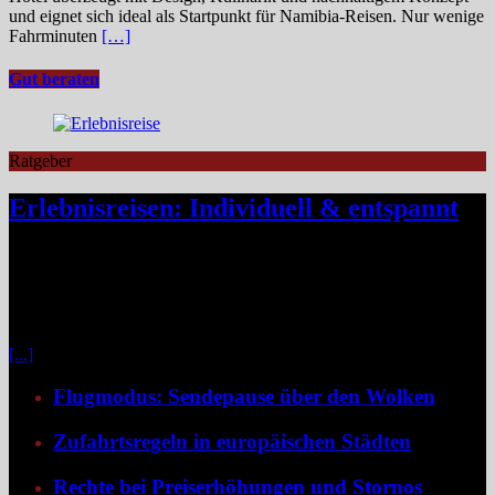
und eignet sich ideal als Startpunkt für Namibia-Reisen. Nur wenige
Fahrminuten
[…]
Gut beraten
Ratgeber
Erlebnisreisen: Individuell & entspannt
Klassische Pauschalreisen haben für viele Reisende an Reiz
verloren, denn drei Wochen Inselurlaub mit All-inclusive wirken
inzwischen oft ähnlich vorhersehbar wie der tägliche Gang ins
Büro. Umso stärker wächst der Wunsch nach mehr Individualität,
etwa in Form von Erlebnisreisen. Ein wirkliches Erlebnis besteht
[...]
Flugmodus: Sendepause über den Wolken
Zufahrtsregeln in europäischen Städten
Rechte bei Preiserhöhungen und Stornos