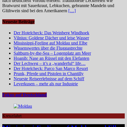
nach deutschem Vorbild erleben: Traditionelle Leckereien wie
Bratwurst mit Sauerkraut, Lebkuchen, gebrannte Mandeln und
Glühwein sind bei den Amerikanern
[…]
Neueste Beiträge
Der Hotelcheck: Das Weinberg Windhoek
Vilnius: Goldene Dächer und leise Wasser
Mississippi-Feeling auf Moldau und Elbe
Wissenswertes über die Fluggastrechte
Saltburn-by-the-Sea – Logenplatz am Meer
Hoanib: Nase an Rüssel mit den Elefanten
Der Lechweg – it’s a „wanderful“ life…
Der Hotelcheck: Parco San Marco Resort
Prunk, Pferde und Pistolen in Chantilly
Neueste Reiseerlebnisse auf dem Schiff
Leverkusen – mehr als nur Industrie
Fokus auf Deutschland
Kreuzfahrt