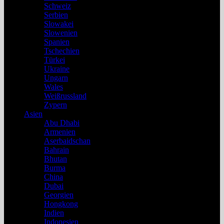
Schweiz
Serbien
Slowakei
Slowenien
Spanien
Tschechien
Türkei
Ukraine
Ungarn
Wales
Weißrussland
Zypern
Asien
Abu Dhabi
Armenien
Aserbaidschan
Bahrain
Bhutan
Burma
China
Dubai
Georgien
Hongkong
Indien
Indonesien