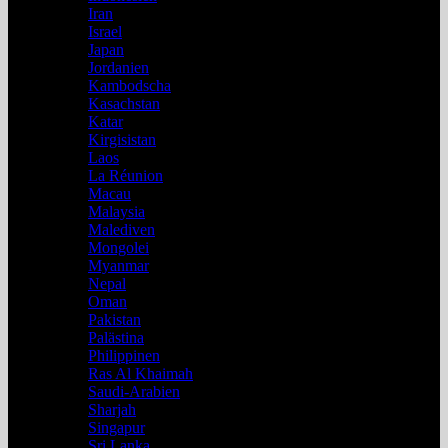
Iran
Israel
Japan
Jordanien
Kambodscha
Kasachstan
Katar
Kirgisistan
Laos
La Réunion
Macau
Malaysia
Malediven
Mongolei
Myanmar
Nepal
Oman
Pakistan
Palästina
Philippinen
Ras Al Khaimah
Saudi-Arabien
Sharjah
Singapur
Sri Lanka