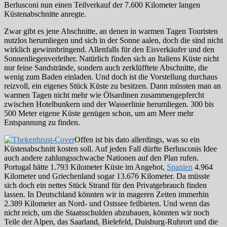
Berlusconi nun einen Teilverkauf der 7.600 Kilometer langen
Küstenabschnitte anregte.
Zwar gibt es jene Abschnitte, an denen in warmen Tagen Touristen
nutzlos herumliegen und sich in der Sonne aalen, doch die sind nicht
wirklich gewinnbringend. Allenfalls für den Eisverkäufer und den
Sonnenliegenverleiher. Natürlich finden sich an Italiens Küste nicht
nur feine Sandstrände, sondern auch zerklüfftete Abschnitte, die
wenig zum Baden einladen. Und doch ist die Vorstellung durchaus
reizvoll, ein eigenes Stück Küste zu besitzen. Dann müssten man an
warmen Tagen nicht mehr wie Ölsardinen zusammengepfercht
zwischen Hotelbunkern und der Wasserlinie herumliegen. 300 bis
500 Meter eigene Küste genügen schon, um am Meer mehr
Entspannung zu finden.
Offen ist bis dato allerdings, was so ein
Küstenabschnitt kosten soll. Auf jeden Fall dürfte Berlusconis Idee
auch andere zahlungsschwache Nationen auf den Plan rufen.
Portugal hätte 1.793 Kilometer Küste im Angebot,
Spanien
4.964
Kilometer und Griechenland sogar 13.676 Kilometer. Da müsste
sich doch ein nettes Stück Strand für den Privatgebrauch finden
lassen. In Deutschland könnten wir in mageren Zeiten immerhin
2.389 Kilometer an Nord- und Ostssee feilbieten. Und wenn das
nicht reich, um die Staatsschulden abzubauen, könnten wir noch
Teile der Alpen, das Saarland, Bielefeld, Duisburg-Ruhrort und die