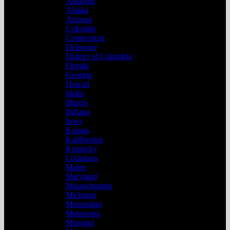
Alabama
Alaska
Arizona
Colorado
Connecticut
Delaware
District of Columbia
Florida
Georgia
Hawaii
Idaho
Illinois
Indiana
Iowa
Kansas
Kalifornien
Kentucky
Louisiana
Maine
Maryland
Massachusetts
Michigan
Mississippi
Minnesota
Missouri