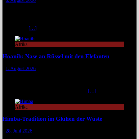
6. August 2026
Das Weinberg Windhoek in Namibia ist ein elegantes Boutique-
Hotel unweit des Zentrums von Windhoek. Das luxuriöse Boutique-
Hotel überzeugt mit Design, Kulinarik und nachhaltigem Konzept
und eignet sich ideal als Startpunkt für Namibia-Reisen. Nur wenige
Fahrminuten
[…]
Afrika
Hoanib: Nase an Rüssel mit den Elefanten
1. August 2026
Das Hoanib Elephant Camp im Nordwesten Namibias steht für eine
neue Art des Reisens: exklusiv, datenbasiert und tief verbunden mit
einem der sensibelsten Ökosysteme Afrikas. Die Region Kunene im
Nordwesten von Namibia, lange unter dem
[…]
Afrika
Himba-Tradition im Glühen der Wüste
28. Juni 2026
Im Nordwesten Namibias, wo das ausgetrocknete Bett des Hoanib-