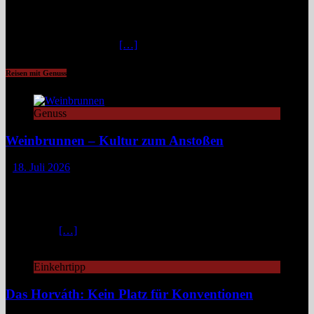
Flusses sich wie eine Lebensader durch eine der unwirtlichsten
Landschaften der Erde zieht, flimmert die Luft in der
unbarmherzigen Mittagshitze. Hier, zwischen schroffen Bergen und
staubigen Wüstenbänken
[…]
Reisen mit Genuss
Genuss
Weinbrunnen – Kultur zum Anstoßen
18. Juli 2026
Eine Tour zu Europas Weinbrunnen führt zu Pilgerwegen,
mittelalterlichen Dörfern und modernen Winzerinitiativen. Überall
dort, wo Wein unentgeltlich fließt, steckt eine Idee dahinter:
Gemeinschaft, Kultur und ein kleines Stück Magie. Europa ist reich
an Mythen,
[…]
Einkehrtipp
Das Horváth: Kein Platz für Konventionen