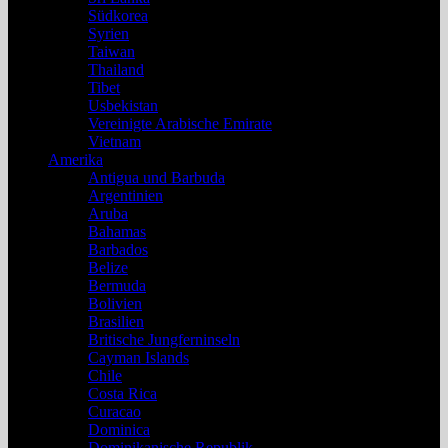
Südkorea
Syrien
Taiwan
Thailand
Tibet
Usbekistan
Vereinigte Arabische Emirate
Vietnam
Amerika
Antigua und Barbuda
Argentinien
Aruba
Bahamas
Barbados
Belize
Bermuda
Bolivien
Brasilien
Britische Jungferninseln
Cayman Islands
Chile
Costa Rica
Curacao
Dominica
Dominikanische Republik