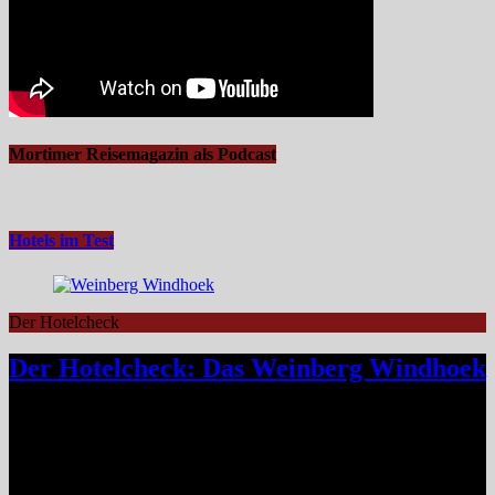
Mortimer Reisemagazin als Podcast
Hotels im Test
Der Hotelcheck
Der Hotelcheck: Das Weinberg Windhoek
Das Weinberg Windhoek in Namibia ist ein elegantes Boutique-
Hotel unweit des Zentrums von Windhoek. Das luxuriöse Boutique-
Hotel überzeugt mit Design, Kulinarik und nachhaltigem Konzept
und eignet sich ideal als Startpunkt für Namibia-Reisen. Nur wenige
Fahrminuten vom geschäftigen Zentrum Windhoeks entfernt, am