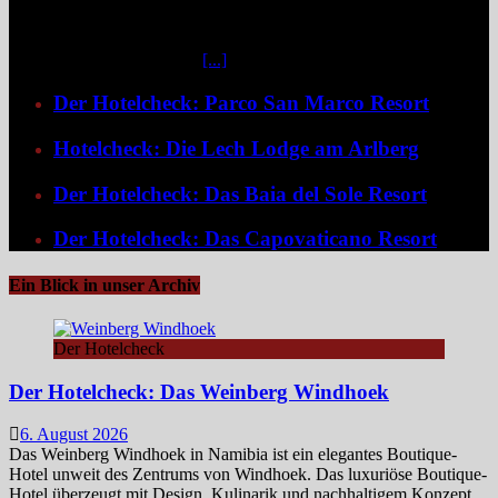
östlichen Stadtrand im Stadtteil Klein Windhoek gelegen, eröffnet
sich mit dem Weinberg Windhoek Gondwana Collection Namibia
eine bemerkenswert ruhige
[...]
Der Hotelcheck: Parco San Marco Resort
Hotelcheck: Die Lech Lodge am Arlberg
Der Hotelcheck: Das Baia del Sole Resort
Der Hotelcheck: Das Capovaticano Resort
Ein Blick in unser Archiv
Der Hotelcheck
Der Hotelcheck: Das Weinberg Windhoek
6. August 2026
Das Weinberg Windhoek in Namibia ist ein elegantes Boutique-
Hotel unweit des Zentrums von Windhoek. Das luxuriöse Boutique-
Hotel überzeugt mit Design, Kulinarik und nachhaltigem Konzept