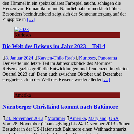
den Himmel in ein spektakuläres Farbspiel taucht, schlagen die
Herzen von Romantikern und Naturliebhabern merklich höher.
Besonders beeindruckend zeigt sich der Sonnenuntergang auf der
Zugspitze in
[…]
Kurioses
Die Welt des Reisens im Jahr 2023 – Teil 4
8. Januar 2024
Karsten-Thilo Raab
Kurioses
,
Panorama
Der vierte und letzte Teil im Jahresrückblick des Mortimer
Reisemagazins greift die Entwicklungen und Tendenzen im vierten
Quartal 2023 auf. Denn auch zwischen Oktober und Dezember
ereignete sich in der Welt des Reisens wieder allerlei
[…]
Amerika
Nürnberger Christkind kommt nach Baltimore
23. November 2013
Mortimer
Amerika
,
Maryland
,
USA
Vom 28. November (Thanksgiving) bis 24. Dezember 2013 können
Besucher in der US-Hafenstadt Baltimore einen Weihnachtsmarkt