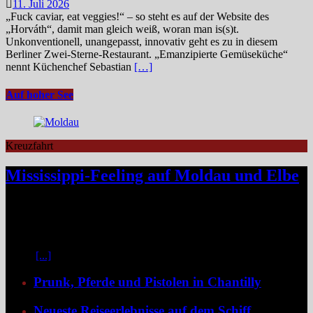
11. Juli 2026
„Fuck caviar, eat veggies!“ – so steht es auf der Website des
„Horváth“, damit man gleich weiß, woran man is(s)t.
Unkonventionell, unangepasst, innovativ geht es zu in diesem
Berliner Zwei-Sterne-Restaurant. „Emanzipierte Gemüseküche“
nennt Küchenchef Sebastian
[…]
Auf hoher See
Kreuzfahrt
Mississippi-Feeling auf Moldau und Elbe
Zwischen Prag und Dresden entfaltet sich eine Flussreise voller
Kontraste: historische Städte, stille Moldau-Passagen, barocke
Pracht und ein Schiff, das selbst zum Teil der Geschichte wird und
dank der Schaufelradtechnik für ein Mississippi-Feeling sorgt.
Kaum
[...]
Prunk, Pferde und Pistolen in Chantilly
Neueste Reiseerlebnisse auf dem Schiff