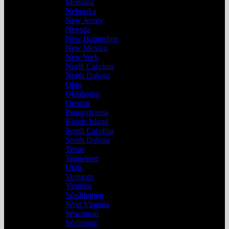
Montana
Nebraska
New Jersey
Nevada
New Hampshire
New Mexico
New York
North Carolina
North Dakota
Ohio
Oklahoma
Oregon
Pennsylvania
Rhode Island
South Carolina
South Dakota
Texas
Tennessee
Utah
Vermont
Virginia
Washington
West Virginia
Wisconsin
Wyoming