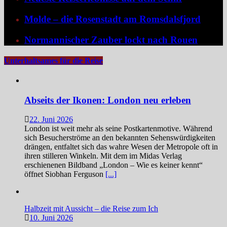
Molde – die Rosenstadt am Romsdalsfjord
Normannischer Zauber lockt nach Rouen
Unterhaltsames für die Reise
Abseits der Ikonen: London neu erleben
22. Juni 2026
London ist weit mehr als seine Postkartenmotive. Während
sich Besucherströme an den bekannten Sehenswürdigkeiten
drängen, entfaltet sich das wahre Wesen der Metropole oft in
ihren stilleren Winkeln. Mit dem im Midas Verlag
erschienenen Bildband „London – Wie es keiner kennt“
öffnet Siobhan Ferguson
[...]
Halbzeit mit Aussicht – die Reise zum Ich
10. Juni 2026