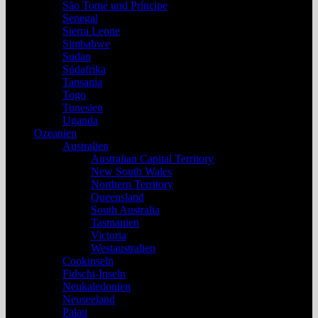
São Tomé und Príncipe
Senegal
Sierra Leone
Simbabwe
Sudan
Südafrika
Tansania
Togo
Tunesien
Uganda
Ozeanien
Australien
Australian Capital Territory
New South Wales
Northern Territory
Queensland
South Australia
Tasmanien
Victoria
Westaustralien
Cookinseln
Fidschi-Inseln
Neukaledonien
Neuseeland
Palau