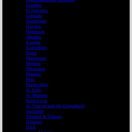
Ecuador
El Salvador
Grenada
Guatemala
Guyana
Honduras
Jamaika
Kanada
Kolumbien
Kuba
Martinique
Mexiko
Nicaragua
Panama
Peru
Puerto Rico
St. Kitts
St. Maarten
Saint Lucia
St. Vincent und die Grenadinen
Suriname
Trinidad & Tobago
Uruguay
USA