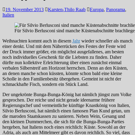
19. November 2013
Karsten-Thilo Raab
Europa
,
Panorama
,
Italien
Für Silvio Berlusconi sind manche Küstenabschnitte brachliege
Weihnachten kommt auch in diesem
Jahr
wieder schneller als manch
einer denkt. Und mit dem Näherrücken des Festes der Feste wird
der Druck immer größer, ein möglichst ausgefallenes, am besten
noch individuelles Geschenk für die Liebsten zu finden. Daher
dürfte nun kollektive Erleichterung über einen zunächst einmal
verbalen Silberstreif am Horizont herrschen. Denn an den Küsten,
an denen manche schon küssten, könnte schon bald eine kleine
Scholle in den Familienbesitz übergehen. Gemeint ist nicht der
schmackhafte Fisch, sondern ein Stück Land.
Der ungekrönte Bunga-Bunga-König hat nämlich jüngst zum Volke
gesprochen. Der reiche und nicht gerade ideenarme frühere
Regierungschef und vermeintliche künftige Knastkönig von Italien,
Silvio Berlusconi, hat nämlich einen famosen Plan Kund getan, um
die maroden Staatskassen zu sanieren. Neben Wein, Gesang und
den kleinen Dummerchen, die sich für die Bunga-Bunga-Parties
hergeben, hat Italiens noch eines reichlich: Küste. Sowohl an der
Adria, als auch am Mittelmeer gibt es davon reichlich. So viel, dass