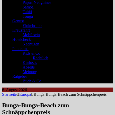
Papua Neuguinea
Samoa
Tahiti
Tonga
Genuss
Einkehrtipp
Kreuzfahrt
Mobil sein
Hotelcheck
Nächtigen
Panorama
Kids & Co
Rechtlich
Kurioses
Abseits
Meinung
Ratgeber
Buch & Co
6. August 2026
Startseite
Europa
Bunga-Bunga-Beach zum Schnäppchenpreis
Bunga-Bunga-Beach zum
Schnäppchenpreis