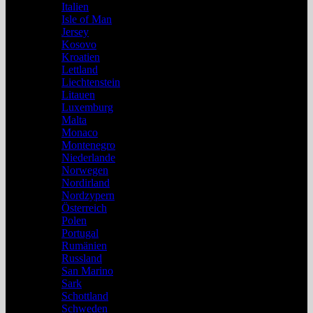
Italien
Isle of Man
Jersey
Kosovo
Kroatien
Lettland
Liechtenstein
Litauen
Luxemburg
Malta
Monaco
Montenegro
Niederlande
Norwegen
Nordirland
Nordzypern
Österreich
Polen
Portugal
Rumänien
Russland
San Marino
Sark
Schottland
Schweden