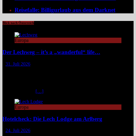
Reisefalle: Billigurlaub aus dem Darknet
Blick nach Österreich
Europa
Der Lechweg – it’s a „wanderful“ life…
31. Juli 2026
Zwischen türkisblauem Bergsee und Königsschlössern erzählt der
Lechweg eine Geschichte von ungezähmter Natur, alpiner Kultur
und moderatem Weitwandern durch zwei Länder und drei
Regionen. Still und beinahe entrückt liegt der Formarinsee in den
Lechtaler Alpen.
[…]
Europa
Hotelcheck: Die Lech Lodge am Arlberg
24. Juli 2026
Die Lech Lodge am Arlberg in Österreich verbindet alpine