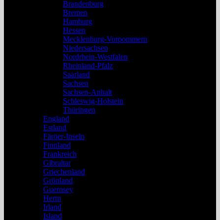
Brandenburg
Bremen
Hamburg
Hessen
Mecklenburg-Vorpommern
Niedersachsen
Nordrhein-Westfalen
Rheinland-Pfalz
Saarland
Sachsen
Sachsen-Anhalt
Schleswig-Holstein
Thüringen
England
Estland
Färöer-Inseln
Finnland
Frankreich
Gibraltar
Griechenland
Grönland
Guernsey
Herm
Irland
Island