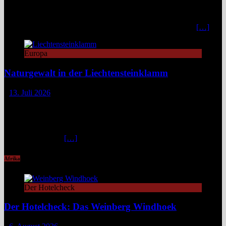
Zurückhaltung mit diskretem Luxus. Eleganz, großer Komfort und
ein individueller Service verwandeln den Aufenthalt in ein stilvolles,
privates Bergrefugium. In einer Zeit, in der viele Häuser mit
[…]
Europa
Naturgewalt in der Liechtensteinklamm
13. Juli 2026
Die Liechtensteinklamm im Salzburger Land erweist sich als ein
spektakuläres Naturwunder mit imposanten Felswänden, modernen
Stegen und faszinierenden Lichtspielen. Ideal für Wandernde und
Naturfans. Wer glaubt, in den österreichischen Alpen ließe sich
immer und überall
[…]
Afrika
Der Hotelcheck
Der Hotelcheck: Das Weinberg Windhoek