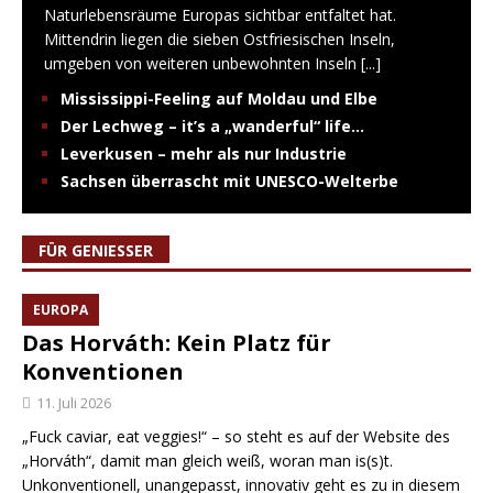
Naturlebensräume Europas sichtbar entfaltet hat.
Mittendrin liegen die sieben Ostfriesischen Inseln,
umgeben von weiteren unbewohnten Inseln
[...]
Mississippi-Feeling auf Moldau und Elbe
Der Lechweg – it’s a „wanderful“ life…
Leverkusen – mehr als nur Industrie
Sachsen überrascht mit UNESCO-Welterbe
FÜR GENIESSER
EUROPA
Das Horváth: Kein Platz für
Konventionen
11. Juli 2026
„Fuck caviar, eat veggies!“ – so steht es auf der Website des
„Horváth“, damit man gleich weiß, woran man is(s)t.
Unkonventionell, unangepasst, innovativ geht es zu in diesem