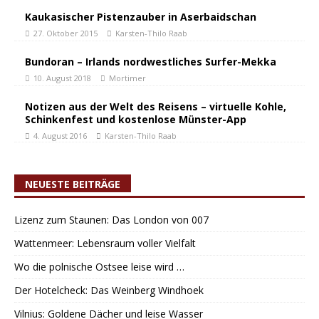
Kaukasischer Pistenzauber in Aserbaidschan
27. Oktober 2015
Karsten-Thilo Raab
Bundoran – Irlands nordwestliches Surfer-Mekka
10. August 2018
Mortimer
Notizen aus der Welt des Reisens – virtuelle Kohle,
Schinkenfest und kostenlose Münster-App
4. August 2016
Karsten-Thilo Raab
NEUESTE BEITRÄGE
Lizenz zum Staunen: Das London von 007
Wattenmeer: Lebensraum voller Vielfalt
Wo die polnische Ostsee leise wird …
Der Hotelcheck: Das Weinberg Windhoek
Vilnius: Goldene Dächer und leise Wasser