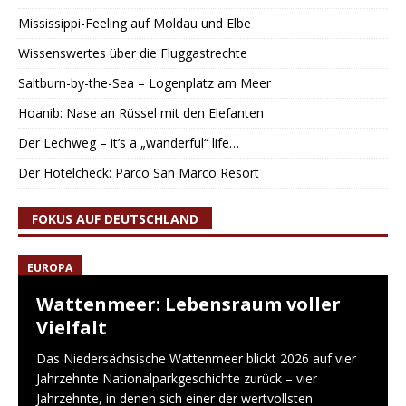
Mississippi-Feeling auf Moldau und Elbe
Wissenswertes über die Fluggastrechte
Saltburn-by-the-Sea – Logenplatz am Meer
Hoanib: Nase an Rüssel mit den Elefanten
Der Lechweg – it’s a „wanderful“ life…
Der Hotelcheck: Parco San Marco Resort
FOKUS AUF DEUTSCHLAND
EUROPA
Wattenmeer: Lebensraum voller
Vielfalt
Das Niedersächsische Wattenmeer blickt 2026 auf vier
Jahrzehnte Nationalparkgeschichte zurück – vier
Jahrzehnte, in denen sich einer der wertvollsten