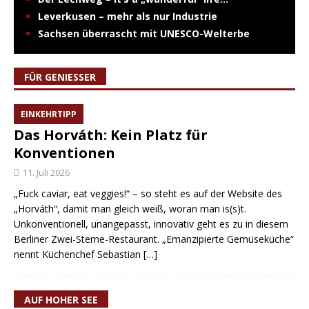
Leverkusen – mehr als nur Industrie
Sachsen überrascht mit UNESCO-Welterbe
FÜR GENIESSER
EINKEHRTIPP
Das Horváth: Kein Platz für
Konventionen
11. Juli 2026
„Fuck caviar, eat veggies!“ – so steht es auf der Website des
„Horváth“, damit man gleich weiß, woran man is(s)t.
Unkonventionell, unangepasst, innovativ geht es zu in diesem
Berliner Zwei-Sterne-Restaurant. „Emanzipierte Gemüseküche“
nennt Küchenchef Sebastian
[…]
AUF HOHER SEE