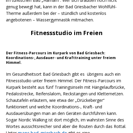
im türkischen Bad „Hamam“. Wer sich draußen noch nicht
genug bewegt hat, kann in der Bad Griesbacher Wohlfühl-
Therme außerdem bei der – stündlich und kostenlos
angebotenen – Wassergymnastik mitmachen.
Fitnessstudio im Freien
Der Fitness-Parcours im Kurpark von Bad Griesbach:
Koordinations-, Ausdauer- und Krafttraining unter freiem
Himmel.
Im Gesundheitsort Bad Griesbach gibt es übrigens auch ein
Fitnessstudio unter freiem Himmel. Der Fitness-Parcours im
Kurpark besteht aus fünf Trainingsinseln mit Hängelaufbrücke,
Pedalostrecke, Reifenslalom, Reckstangen und Kletternetzen.
Schautafeln erläutern, wie etwa der „Drückeberger“
funktioniert und welche Koordinations-, Kraft- und
Ausdauerübungen man an den Geräten durchführen kann.
Sogar Nordic Walking ist dort möglich, im wahrsten Sinne des
Wortes aussichtsreicher sind aber die Routen durch das Rottal.
Unter
maps.bad-griesbach.de
gibt es eine