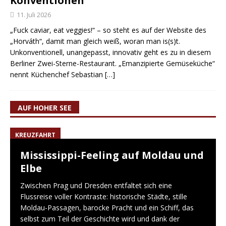
Konventionen
11. Juli 2026
„Fuck caviar, eat veggies!“ – so steht es auf der Website des
„Horváth“, damit man gleich weiß, woran man is(s)t.
Unkonventionell, unangepasst, innovativ geht es zu in diesem
Berliner Zwei-Sterne-Restaurant. „Emanzipierte Gemüseküche“
nennt Küchenchef Sebastian
[…]
AUF HOHER SEE
KREUZFAHRT
Mississippi-Feeling auf Moldau und
Elbe
Zwischen Prag und Dresden entfaltet sich eine
Flussreise voller Kontraste: historische Städte, stille
Moldau-Passagen, barocke Pracht und ein Schiff, das
selbst zum Teil der Geschichte wird und dank der