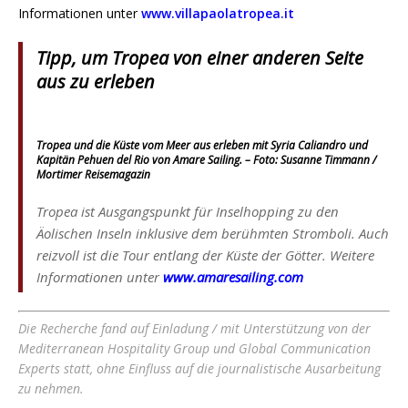
Informationen unter
www.villapaolatropea.it
Tipp, um Tropea von einer anderen Seite
aus zu erleben
Tropea und die Küste vom Meer aus erleben mit Syria Caliandro und
Kapitän Pehuen del Rio von Amare Sailing. – Foto: Susanne Timmann /
Mortimer Reisemagazin
Tropea ist Ausgangspunkt für Inselhopping zu den
Äolischen Inseln inklusive dem berühmten Stromboli. Auch
reizvoll ist die Tour entlang der Küste der Götter. Weitere
Informationen unter
www.amaresailing.com
D
ie Recherche fand auf Einladung / mit Unterstützung von der
Mediterranean Hospitality Group und Global Communication
Experts
statt
, ohne Einfluss auf die journalistische Ausarbeitung
zu nehmen.