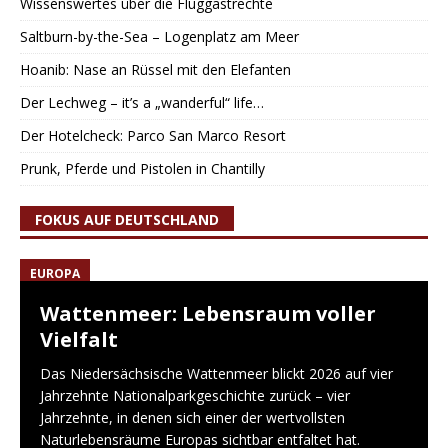
Wissenswertes über die Fluggastrechte
Saltburn-by-the-Sea – Logenplatz am Meer
Hoanib: Nase an Rüssel mit den Elefanten
Der Lechweg – it’s a „wanderful“ life…
Der Hotelcheck: Parco San Marco Resort
Prunk, Pferde und Pistolen in Chantilly
FOKUS AUF DEUTSCHLAND
EUROPA
Wattenmeer: Lebensraum voller
Vielfalt
Das Niedersächsische Wattenmeer blickt 2026 auf vier
Jahrzehnte Nationalparkgeschichte zurück – vier
Jahrzehnte, in denen sich einer der wertvollsten
Naturlebensräume Europas sichtbar entfaltet hat.