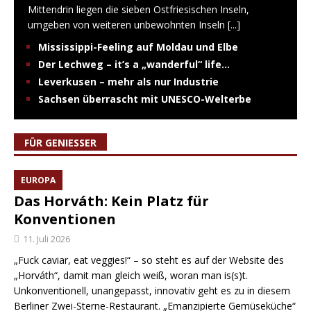
Mittendrin liegen die sieben Ostfriesischen Inseln,
umgeben von weiteren unbewohnten Inseln
[...]
Mississippi-Feeling auf Moldau und Elbe
Der Lechweg – it’s a „wanderful“ life…
Leverkusen – mehr als nur Industrie
Sachsen überrascht mit UNESCO-Welterbe
FÜR GENIESSER
EUROPA
Das Horváth: Kein Platz für
Konventionen
11. Juli 2026
„Fuck caviar, eat veggies!“ – so steht es auf der Website des
„Horváth“, damit man gleich weiß, woran man is(s)t.
Unkonventionell, unangepasst, innovativ geht es zu in diesem
Berliner Zwei-Sterne-Restaurant. „Emanzipierte Gemüseküche“