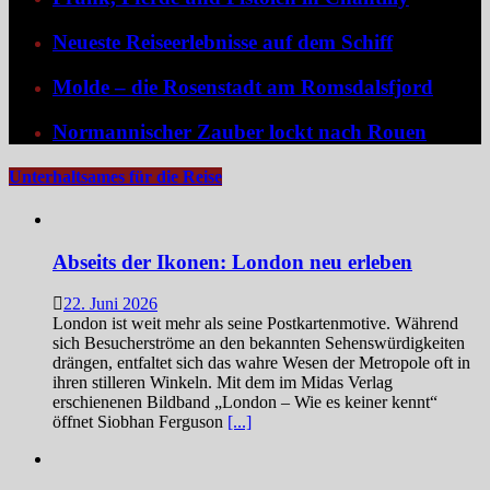
Neueste Reiseerlebnisse auf dem Schiff
Molde – die Rosenstadt am Romsdalsfjord
Normannischer Zauber lockt nach Rouen
Unterhaltsames für die Reise
Abseits der Ikonen: London neu erleben
22. Juni 2026
London ist weit mehr als seine Postkartenmotive. Während
sich Besucherströme an den bekannten Sehenswürdigkeiten
drängen, entfaltet sich das wahre Wesen der Metropole oft in
ihren stilleren Winkeln. Mit dem im Midas Verlag
erschienenen Bildband „London – Wie es keiner kennt“
öffnet Siobhan Ferguson
[...]