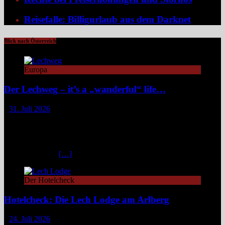
Reisefalle: Billigurlaub aus dem Darknet
Blick nach Österreich
Europa
Der Lechweg – it’s a „wanderful“ life…
31. Juli 2026
Zwischen türkisblauem Bergsee und Königsschlössern erzählt der
Lechweg eine Geschichte von ungezähmter Natur, alpiner Kultur
und moderatem Weitwandern durch zwei Länder und drei
Regionen. Still und beinahe entrückt liegt der Formarinsee in den
Lechtaler Alpen.
[…]
Der Hotelcheck
Hotelcheck: Die Lech Lodge am Arlberg
24. Juli 2026