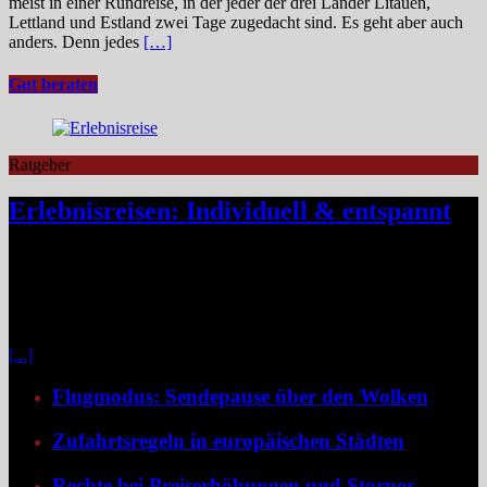
meist in einer Rundreise, in der jeder der drei Länder Litauen,
Lettland und Estland zwei Tage zugedacht sind. Es geht aber auch
anders. Denn jedes
[…]
Gut beraten
Ratgeber
Erlebnisreisen: Individuell & entspannt
Klassische Pauschalreisen haben für viele Reisende an Reiz
verloren, denn drei Wochen Inselurlaub mit All-inclusive wirken
inzwischen oft ähnlich vorhersehbar wie der tägliche Gang ins
Büro. Umso stärker wächst der Wunsch nach mehr Individualität,
etwa in Form von Erlebnisreisen. Ein wirkliches Erlebnis besteht
[...]
Flugmodus: Sendepause über den Wolken
Zufahrtsregeln in europäischen Städten
Rechte bei Preiserhöhungen und Stornos