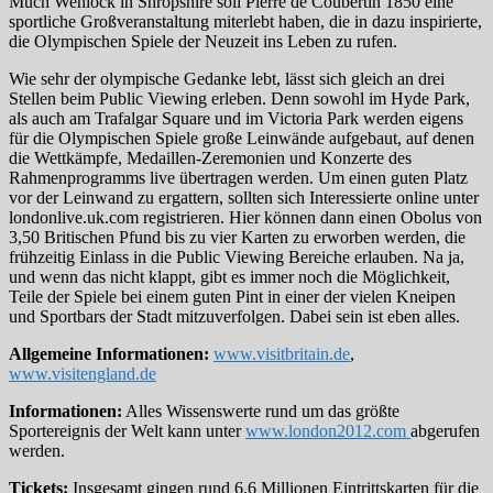
Much Wenlock in Shropshire soll Pierre de Coubertin 1850 eine
sportliche Großveranstaltung miterlebt haben, die in dazu inspirierte,
die Olympischen Spiele der Neuzeit ins Leben zu rufen.
Wie sehr der olympische Gedanke lebt, lässt sich gleich an drei
Stellen beim Public Viewing erleben. Denn sowohl im Hyde Park,
als auch am Trafalgar Square und im Victoria Park werden eigens
für die Olympischen Spiele große Leinwände aufgebaut, auf denen
die Wettkämpfe, Medaillen-Zeremonien und Konzerte des
Rahmenprogramms live übertragen werden. Um einen guten Platz
vor der Leinwand zu ergattern, sollten sich Interessierte online unter
londonlive.uk.com registrieren. Hier können dann einen Obolus von
3,50 Britischen Pfund bis zu vier Karten zu erworben werden, die
frühzeitig Einlass in die Public Viewing Bereiche erlauben. Na ja,
und wenn das nicht klappt, gibt es immer noch die Möglichkeit,
Teile der Spiele bei einem guten Pint in einer der vielen Kneipen
und Sportbars der Stadt mitzuverfolgen. Dabei sein ist eben alles.
Allgemeine Informationen:
www.visitbritain.de
,
www.visitengland.de
Informationen:
Alles Wissenswerte rund um das größte
Sportereignis der Welt kann unter
www.london2012.com
abgerufen
werden.
Tickets:
Insgesamt gingen rund 6,6 Millionen Eintrittskarten für die