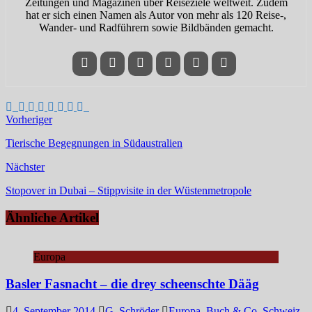
Zeitungen und Magazinen über Reiseziele weltweit. Zudem
hat er sich einen Namen als Autor von mehr als 120 Reise-,
Wander- und Radführern sowie Bildbänden gemacht.
Vorheriger
Tierische Begegnungen in Südaustralien
Nächster
Stopover in Dubai – Stippvisite in der Wüstenmetropole
Ähnliche Artikel
Europa
Basler Fasnacht – die drey scheenschte Dääg
4. September 2014
G. Schröder
Europa
,
Buch & Co
,
Schweiz