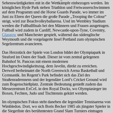
Sehenswürdigkeiten mit in die Wettkämpfe einbezogen werden. Im
königlichen Hyde Park stehen Triathlon und Freiwasserschwimmen
auf dem Programm und die Horse Guards Parade, wo immer im
Juni zu Ehren der Queen die große Parade „Trooping the Colour“
steigt, wird zur Beachvolleyballarena. Und im Wembley Stadium
werden die Fußballfinals bei den Männern und Frauen ausgetragen.
Fußball wird zudem in Cardiff, Newcastle-upon-Tyne, Coventry,
Glasgow
und Manchester gespielt, während das südenglische
Weymouth und die vorgelagerte Insel Portland zum olympischen
Segelzentrum avancieren.
Das Herzstück der Spiele von London bildet der Olympiapark in
Straford im Osten der Stadt. Dieser ist vom zentral gelegenen
Bahnhof St. Pancras mit einem modernen
Hochgeschwindigkeitszug, dem Javelin, direkt zu erreichen.
Derweil berheimatet die North Greenwich Arena Basketball und
Gymnastik. Im Regent’s Park befindet sich das Ziel des
Straßenradrennens und der legendäre Lord’s Cricket Ground wird
zum Bogenschießplatz. Zentrale Bedeutung genießt zudem das
Messezentrum ExCeL in den Royal Docks, wo Olympiasieger im
Boxen, Fechten, Judo und Tischtennis gekürt werden.
Im olympischen Fokus steht daneben die legendäre Tennisarena von
Wimbledon. Dort, wo sich Boris Becker 1985 als jüngster Spieler in
die Siegerliste des berühmtesten Grand Slam Turniers eintragen