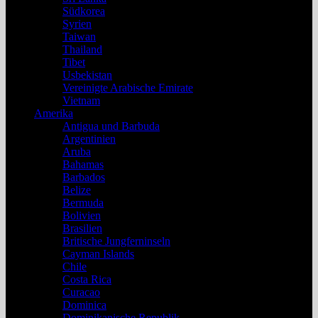
Südkorea
Syrien
Taiwan
Thailand
Tibet
Usbekistan
Vereinigte Arabische Emirate
Vietnam
Amerika
Antigua und Barbuda
Argentinien
Aruba
Bahamas
Barbados
Belize
Bermuda
Bolivien
Brasilien
Britische Jungferninseln
Cayman Islands
Chile
Costa Rica
Curacao
Dominica
Dominikanische Republik