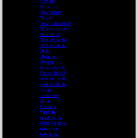
Montana
Nebraska
New Jersey
Nevada
New Hampshire
New Mexico
New York
North Carolina
North Dakota
Ohio
Oklahoma
Oregon
Pennsylvania
Rhode Island
South Carolina
South Dakota
Texas
Tennessee
Utah
Vermont
Virginia
Washington
West Virginia
Wisconsin
Wyoming