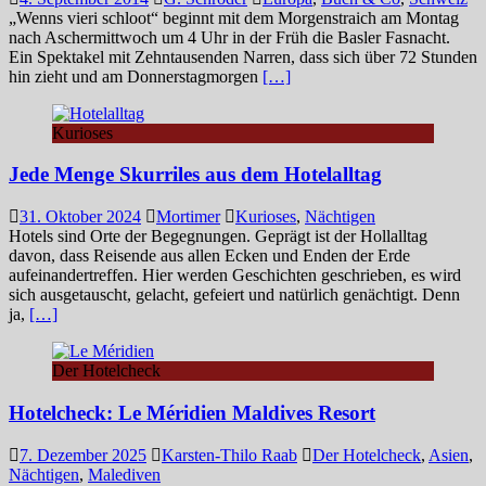
„Wenns vieri schloot“ beginnt mit dem Morgenstraich am Montag
nach Aschermittwoch um 4 Uhr in der Früh die Basler Fasnacht.
Ein Spektakel mit Zehntausenden Narren, dass sich über 72 Stunden
hin zieht und am Donnerstagmorgen
[…]
Kurioses
Jede Menge Skurriles aus dem Hotelalltag
31. Oktober 2024
Mortimer
Kurioses
,
Nächtigen
Hotels sind Orte der Begegnungen. Geprägt ist der Hollalltag
davon, dass Reisende aus allen Ecken und Enden der Erde
aufeinandertreffen. Hier werden Geschichten geschrieben, es wird
sich ausgetauscht, gelacht, gefeiert und natürlich genächtigt. Denn
ja,
[…]
Der Hotelcheck
Hotelcheck: Le Méridien Maldives Resort
7. Dezember 2025
Karsten-Thilo Raab
Der Hotelcheck
,
Asien
,
Nächtigen
,
Malediven