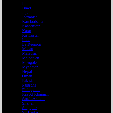
Iran
Israel
Japan
Jordanien
Kambodscha
Kasachstan
Katar
Kirgisistan
Laos
La Réunion
Macau
Malaysia
Malediven
Mongolei
Myanmar
Nepal
Oman
Pakistan
Palästina
Philippinen
Ras Al Khaimah
Saudi-Arabien
Sharjah
Singapur
Sri Lanka