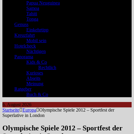
Papua Neuguinea
Samoa
Tahiti
Tonga
Genuss
Einkehrtipp
Kreuzfahrt
Mobil sein
Hotelcheck
Nächtigen
Panorama
Kids & Co
Rechtlich
Kurioses
Abseits
Meinung
Ratgeber
Buch & Co
6. August 2026
Startseite
Europa
Olympische Spiele 2012 – Sportfest der
Superlative in London
Olympische Spiele 2012 – Sportfest der