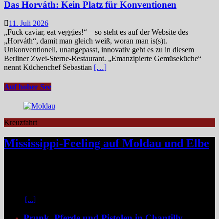
Das Horváth: Kein Platz für Konventionen
11. Juli 2026
„Fuck caviar, eat veggies!“ – so steht es auf der Website des
„Horváth“, damit man gleich weiß, woran man is(s)t.
Unkonventionell, unangepasst, innovativ geht es zu in diesem
Berliner Zwei-Sterne-Restaurant. „Emanzipierte Gemüseküche“
nennt Küchenchef Sebastian
[…]
Auf hoher See
Kreuzfahrt
Mississippi-Feeling auf Moldau und Elbe
Zwischen Prag und Dresden entfaltet sich eine Flussreise voller
Kontraste: historische Städte, stille Moldau-Passagen, barocke
Pracht und ein Schiff, das selbst zum Teil der Geschichte wird und
dank der Schaufelradtechnik für ein Mississippi-Feeling sorgt.
Kaum
[...]
Prunk, Pferde und Pistolen in Chantilly