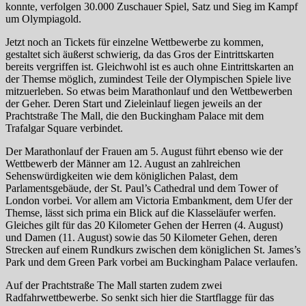
konnte, verfolgen 30.000 Zuschauer Spiel, Satz und Sieg im Kampf
um Olympiagold.
Jetzt noch an Tickets für einzelne Wettbewerbe zu kommen,
gestaltet sich äußerst schwierig, da das Gros der Eintrittskarten
bereits vergriffen ist. Gleichwohl ist es auch ohne Eintrittskarten an
der Themse möglich, zumindest Teile der Olympischen Spiele live
mitzuerleben. So etwas beim Marathonlauf und den Wettbewerben
der Geher. Deren Start und Zieleinlauf liegen jeweils an der
Prachtstraße The Mall, die den Buckingham Palace mit dem
Trafalgar Square verbindet.
Der Marathonlauf der Frauen am 5. August führt ebenso wie der
Wettbewerb der Männer am 12. August an zahlreichen
Sehenswürdigkeiten wie dem königlichen Palast, dem
Parlamentsgebäude, der St. Paul’s Cathedral und dem Tower of
London vorbei. Vor allem am Victoria Embankment, dem Ufer der
Themse, lässt sich prima ein Blick auf die Klasseläufer werfen.
Gleiches gilt für das 20 Kilometer Gehen der Herren (4. August)
und Damen (11. August) sowie das 50 Kilometer Gehen, deren
Strecken auf einem Rundkurs zwischen dem königlichen St. James’s
Park und dem Green Park vorbei am Buckingham Palace verlaufen.
Auf der Prachtstraße The Mall starten zudem zwei
Radfahrwettbewerbe. So senkt sich hier die Startflagge für das