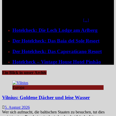
Zwischen steilen Berghängen und dem glitzernden Wasser gelegen,
verbindet das familiengeführte Resort italienisches Dolce Vita mit
Schweizer Präzision – geografisch zwar in Italien, atmosphärisch
irgendwo zwischen alpiner Gelassenheit und mediterranem
Lebensgefühl. Das Resort liegt in Porlezza in der
[...]
Hotelcheck: Die Lech Lodge am Arlberg
Der Hotelcheck: Das Baia del Sole Resort
Der Hotelcheck: Das Capovaticano Resort
Hotelcheck – Vintage House Hotel Pinhão
Ein Blick in unser Archiv
Europa
Vilnius: Goldene Dächer und leise Wasser
5. August 2026
Wer sich aufmacht, die baltischen Staaten zu besuchen, tut dies