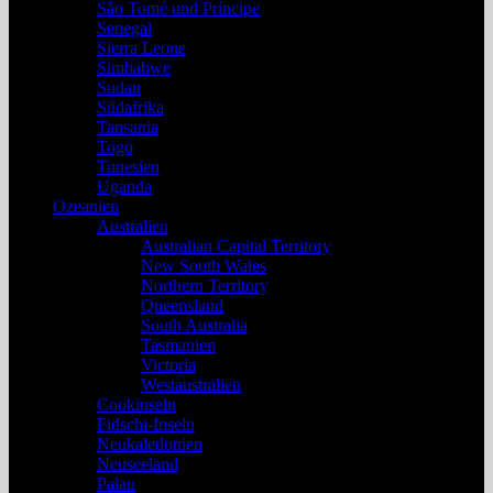
São Tomé und Príncipe
Senegal
Sierra Leone
Simbabwe
Sudan
Südafrika
Tansania
Togo
Tunesien
Uganda
Ozeanien
Australien
Australian Capital Territory
New South Wales
Northern Territory
Queensland
South Australia
Tasmanien
Victoria
Westaustralien
Cookinseln
Fidschi-Inseln
Neukaledonien
Neuseeland
Palau