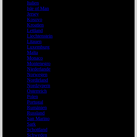
Italien
Isle of Man
Jersey
Kosovo
Kroatien
Lettland
Liechtenstein
Litauen
Luxemburg
Malta
Monaco
Montenegro
Niederlande
Norwegen
Nordirland
Nordzypern
Österreich
Polen
Portugal
Rumänien
Russland
San Marino
Sark
Schottland
Schweden