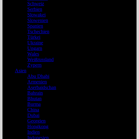
Schweiz
Serbien
Slowakei
Slowenien
Spanien
Tschechien
Türkei
Ukraine
Ungarn
Wales
Weißrussland
Zypern
Asien
Abu Dhabi
Armenien
Aserbaidschan
Bahrain
Bhutan
Burma
China
Dubai
Georgien
Hongkong
Indien
Indonesien