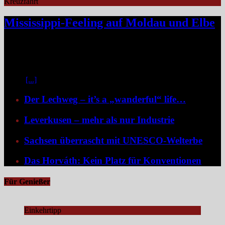
Kreuzfahrt
Mississippi-Feeling auf Moldau und Elbe
Zwischen Prag und Dresden entfaltet sich eine Flussreise voller
Kontraste: historische Städte, stille Moldau-Passagen, barocke
Pracht und ein Schiff, das selbst zum Teil der Geschichte wird und
dank der Schaufelradtechnik für ein Mississippi-Feeling sorgt.
Kaum
[...]
Der Lechweg – it’s a „wanderful“ life…
Leverkusen – mehr als nur Industrie
Sachsen überrascht mit UNESCO-Welterbe
Das Horváth: Kein Platz für Konventionen
Für Genießer
Einkehrtipp