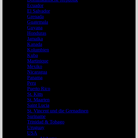
Ecuador
El Salvador
Grenada
Guatemala
Guyana
Honduras
Jamaika
Kanada
Kolumbien
Kuba
Martinique
Mexiko
Nicaragua
Panama
Peru
Puerto Rico
St. Kitts
St. Maarten
Saint Lucia
St. Vincent und die Grenadinen
Suriname
Trinidad & Tobago
Uruguay
USA