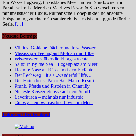
Ein Wasserflugzeug, türkisblaues Meer und ein Sundowner im
Paradies: Im Le Méridien Maldives Resort & Spa verschmelzen
minimalistischer Luxus, kulinarische Höhepunkte und absolute
Entspannung zu einem Gesamterlebnis – es ist ein Upgrade für die
Seele.
[…]
Neueste Beiträge
Vilnius: Goldene Dächer und leise Wasser
Mississippi-Feeling auf Moldau und Elbe
Wissenswertes über die Fluggastrechte
Saltburn-by-the-Sea – Logenplatz am Meer
Hoanib: Nase an Rüssel mit den Elefanten
Der Lechweg – it’s a „wanderful“ life…
Der Hotelcheck: Parco San Marco Resort
Prunk, Pferde und Pistolen in Chantilly
Neueste Reiseerlebnisse auf dem Schiff
Leverkusen – mehr als nur Industrie
Conwy – ein walisisches Juwel am Meer
Fokus auf Deutschland