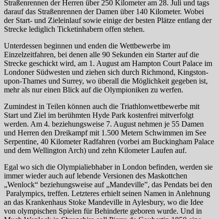
Straßenrennen der Herren über 250 Kilometer am 28. Juli und tags
darauf das Straßenrennen der Damen über 140 Kilometer. Wobei
der Start- und Zieleinlauf sowie einige der besten Plätze entlang der
Strecke lediglich Ticketinhabern offen stehen.
Unterdessen beginnen und enden die Wettbewerbe im
Einzelzeitfahren, bei denen alle 90 Sekunden ein Starter auf die
Strecke geschickt wird, am 1. August am Hampton Court Palace im
Londoner Südwesten und ziehen sich durch Richmond, Kingston-
upon-Thames und Surrey, wo überall die Möglichkeit gegeben ist,
mehr als nur einen Blick auf die Olympioniken zu werfen.
Zumindest in Teilen können auch die Triathlonwettbewerbe mit
Start und Ziel im berühmten Hyde Park kostenfrei mitverfolgt
werden. Am 4. beziehungsweise 7. August nehmen je 55 Damen
und Herren den Dreikampf mit 1.500 Metern Schwimmen im See
Serpentine, 40 Kilometer Radfahren (vorbei am Buckingham Palace
und dem Wellington Arch) und zehn Kilometer Laufen auf.
Egal wo sich die Olympialiebhaber in London befinden, werden sie
immer wieder auch auf lebende Versionen des Maskottchen
„Wenlock“ beziehungsweise auf „Mandeville”, das Pendats bei den
Paralympics, treffen. Letzteres erhielt seinen Namen in Anlehnung
an das Krankenhaus Stoke Mandeville in Aylesbury, wo die Idee
von olympischen Spielen für Behinderte geboren wurde. Und in