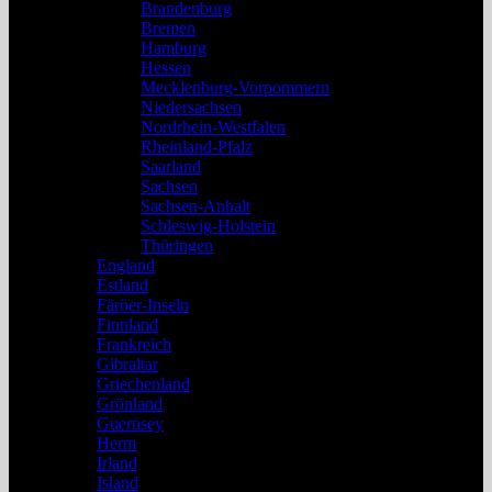
Brandenburg
Bremen
Hamburg
Hessen
Mecklenburg-Vorpommern
Niedersachsen
Nordrhein-Westfalen
Rheinland-Pfalz
Saarland
Sachsen
Sachsen-Anhalt
Schleswig-Holstein
Thüringen
England
Estland
Färöer-Inseln
Finnland
Frankreich
Gibraltar
Griechenland
Grönland
Guernsey
Herm
Irland
Island