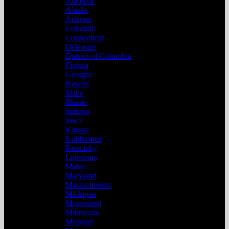
Alabama
Alaska
Arizona
Colorado
Connecticut
Delaware
District of Columbia
Florida
Georgia
Hawaii
Idaho
Illinois
Indiana
Iowa
Kansas
Kalifornien
Kentucky
Louisiana
Maine
Maryland
Massachusetts
Michigan
Mississippi
Minnesota
Missouri