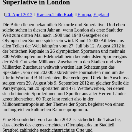
Superlative in London
20. April 2012
Karsten-Thilo Raab
Europa
,
England
Die Briten lieben bekanntlich Rekorde und Superlative. Und eben
solche stehen in diesem Jahr an, wenn London als erste Stadt der
Welt zum dritten Mal nach 1908 und 1948 Gastgeber der
Olympischen Sommerspiele sein wird. Rund 15.000 Athleten aus
allen Teilen der Welt kämpfen vom 27. Juli bis 12. August 2012 in
der britischen Kapitale in 26 olympischen Sportarten und mehr als
300 Wettkämpfen um Edelmetall beim bedeutendsten Sportereignis
der Welt. Gut zehn Millionen Zuschauer in den Stadien und vier
Milliarden Zuschauer weltweit werden laut Schätzungen das
Spektakel, von dem 20.000 akkreditierte Journalisten rund um die
Uhr in Wort und Bild berichten, live verfolgen. Direkt im Anschluss
steigen vom 29. August bis 9. September 2012 an gleicher Stelle die
Paralympics, mit 20 Sportarten und 471 Wettbewerben, bei denen
sich behinderte Sportlerinnen und Sportler aus aller Herren Länder
gegenüberstehen. 60 Tage lang regiert also in der
Millionenmetropole an der Themse der Sport, begleitet von einem
umfangreichen kulturellen Rahmenprogramm.
Eine Besonderheit von London 2012 ist sicherlich die Tatsache,
dass abseits des eigens errichteten Olympiaparks im Stadtteil
Stratford zahlreiche geschichtsträchtige Orte und