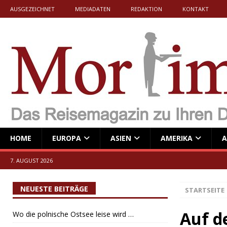
AUSGEZEICHNET
MEDIADATEN
REDAKTION
KONTAKT
HOME
EUROPA
ASIEN
AMERIKA
A
7. AUGUST 2026
NEUESTE BEITRÄGE
STARTSEITE
Auf d
Wo die polnische Ostsee leise wird …