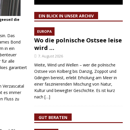
EIN BLICK IN UNSER ARCHIV
eeseil die
EUROPA
sin. Das
Wo die polnische Ostsee leise
 James Bond
wird …
m in ein
Abenteuer
7. August 2026
für alle
Weite, Wind und Wellen – wer die polnische
ies garantiert
Ostsee von Kolberg bis Danzig, Zoppot und
Gdingen bereist, erlebt Erholung am Meer in
einer faszinierenden Mischung von Natur,
m Verzascatal
Kultur und bewegter Geschichte. Es ist kurz
ibt es immer
nach
[…]
n Fluss zu
GUT BERATEN