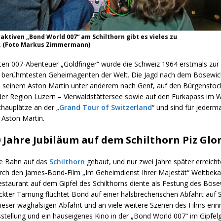
raktiven „Bond World 007“ am Schilthorn gibt es vieles zu
. (Foto Markus Zimmermann)
tten 007-Abenteuer „Goldfinger“ wurde die Schweiz 1964 erstmals zur
 berühmtesten Geheimagenten der Welt. Die Jagd nach dem Bösewich
 seinem Aston Martin unter anderem nach Genf, auf den Bürgenstoc
der Region Luzern – Vierwaldstättersee sowie auf den Furkapass im Wa
chauplätze an der „
Grand Tour of Switzerland
“ und sind für jederm
 Aston Martin.
 Jahre Jubiläum auf dem Schilthorn Piz Glo
e Bahn auf das
Schilthorn
gebaut, und nur zwei Jahre später erreicht
durch den James-Bond-Film „Im Geheimdienst Ihrer Majestät“ Weltbeka
staurant auf dem Gipfel des Schilthorns diente als Festung des Bösew
ter Tarnung flüchtet Bond auf einer halsbrecherischen Abfahrt auf Sk
dieser waghalsigen Abfahrt und an viele weitere Szenen des Films erin
sstellung und ein hauseigenes Kino in der „Bond World 007“ im Gipfe