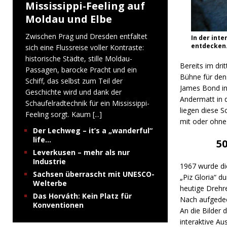
Mississippi-Feeling auf
Moldau und Elbe
Zwischen Prag und Dresden entfaltet
In der inte
entdecken
sich eine Flussreise voller Kontraste:
historische Städte, stille Moldau-
Bereits im dri
Passagen, barocke Pracht und ein
Bühne für den
Schiff, das selbst zum Teil der
James Bond in
Geschichte wird und dank der
Andermatt in 
Schaufelradtechnik für ein Mississippi-
liegen diese S
Feeling sorgt. Kaum
[...]
mit oder ohne
Der Lechweg – it’s a „wanderful“
life…
50
Leverkusen – mehr als nur
Industrie
1967 wurde di
Sachsen überrascht mit UNESCO-
„Piz Gloria“ 
Welterbe
heutige Drehre
Das Horváth: Kein Platz für
Nach aufgedeck
Konventionen
An die Bilder 
interaktive Au