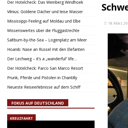
Der Hotelcheck: Das Weinberg Windhoek
Schwe
Vilnius: Goldene Dächer und leise Wasser
Mississippi-Feeling auf Moldau und Elbe
18. März 20
Wissenswertes über die Fluggastrechte
Saltburn-by-the-Sea – Logenplatz am Meer
Hoanib: Nase an Rüssel mit den Elefanten
Der Lechweg – it’s a „wanderful“ life…
Der Hotelcheck: Parco San Marco Resort
Prunk, Pferde und Pistolen in Chantilly
Neueste Reiseerlebnisse auf dem Schiff
FOKUS AUF DEUTSCHLAND
KREUZFAHRT