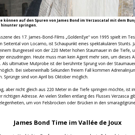
 können auf den Spuren von James Bond im Verzascatal mit dem Bung
hinunter springen.
sszene des 17. James-Bond-Films „GoldenEye“ von 1995 spielt im Tes
in Seitental von Locarno, ist Schaupunkt eines spektakulären Stunts.
 einem Bungeeseil von der 220 Meter hohen Staumauer in die Tiefe, u
ager einzudringen. Heute muss man kein Agent mehr sein, um dieses 
 Als ultimative Mutprobe ist der berühmte Sprung von der Staumauer 
öglich. Bei siebeneinhalb Sekunden freiem Fall kommen Adrenalinjunk
n. Sprünge sind von April bis Oktober möglich.
, aber nicht gleich aus 220 Meter in die Tiefe springen möchte, ist i
 richtigen Adresse. An vielen Stellen entlang des Flusses Verzasca g
Gelegenheiten, um von Felsbrocken oder Brücken in den smaragdgrüne
James Bond Time im Vallée de Joux