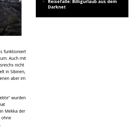
Reisefalle: Billigurlaub aus dem
Darknet
 funktioniert
 um. Auch mit
sreichs nicht
 in Sibirien,
zenen aber im
iebte“ wurden
hat
in Mekka der
r ohne
.