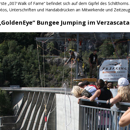
rste „007 Walk of Fame“ befindet sich auf dem Gipfel des Schilthorns.
Fotos, Unterschriften und Handabdrücken an Mitwirkende und Zeitzeug
„GoldenEye“ Bungee Jumping im Verzascata