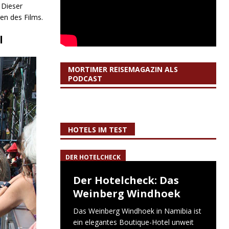
 Dieser
en des Films.
l
MORTIMER REISEMAGAZIN ALS
PODCAST
HOTELS IM TEST
DER HOTELCHECK
Der Hotelcheck: Das
Weinberg Windhoek
Das Weinberg Windhoek in Namibia ist
ein elegantes Boutique-Hotel unweit