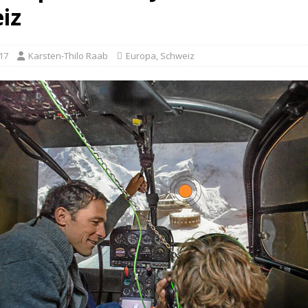
iz
17
Karsten-Thilo Raab
Europa
,
Schweiz