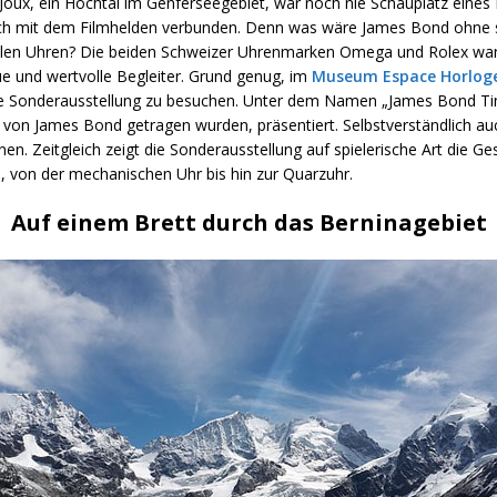
 Joux, ein Hochtal im Genferseegebiet, war noch nie Schauplatz eines
ch mit dem Filmhelden verbunden. Denn was wäre James Bond ohne 
alen Uhren? Die beiden Schweizer Uhrenmarken Omega und Rolex war
e und wertvolle Begleiter. Grund genug, im
Museum Espace Horlog
ige Sonderausstellung zu besuchen. Unter dem Namen „James Bond T
e von James Bond getragen wurden, präsentiert. Selbstverständlich au
en. Zeitgleich zeigt die Sonderausstellung auf spielerische Art die Ge
, von der mechanischen Uhr bis hin zur Quarzuhr.
Auf einem Brett durch das Berninagebiet