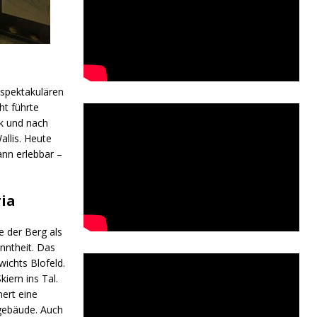
 spektakulären
t führte
k und nach
llis. Heute
ann erlebbar –
ria
e der Berg als
nntheit. Das
ichts Blofeld.
iern ins Tal.
nert eine
lgebäude. Auch