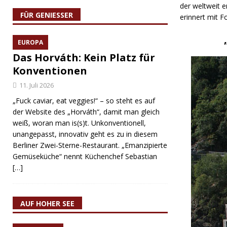
der weltweit e
FÜR GENIESSER
erinnert mit 
EUROPA
Das Horváth: Kein Platz für
Konventionen
11. Juli 2026
„Fuck caviar, eat veggies!“ – so steht es auf
der Website des „Horváth“, damit man gleich
weiß, woran man is(s)t. Unkonventionell,
unangepasst, innovativ geht es zu in diesem
Berliner Zwei-Sterne-Restaurant. „Emanzipierte
Gemüseküche“ nennt Küchenchef Sebastian
[…]
AUF HOHER SEE