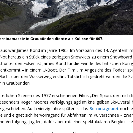
erninamassiv in Graubünden diente als Kulisse für 007.
oraus war James Bond im Jahre 1985. Im Vorspann des 14. Agentenfilms
Not heraus ein Stück eines zerlegten Snow-Jets zu einem Snowboard
t unter den Füßen ist James Bond für die Feinde des britischen König
entkommt – in einem U-Boot. Der Film „Im Angesicht des Todes“ spielt
Flucht über den Wasserweg erklärt. Tatsächlich gedreht wurden die S
 in Graubünden.
nterlichen Szenen des 1977 erschienenen Films „Der Spion, der mich l
 Besonders Roger Moores Verfolgungsjagd im knallgelben Ski-Overall 
 geschrieben. Auch vierzig Jahre später ist das
Berninagebiet
noch e
ne und eignet sich hervorragend für Abfahrten im Pulverschnee – zwa
he Verfolgungsjagden, dafür aber mit einer spektakulären Bergkulisse