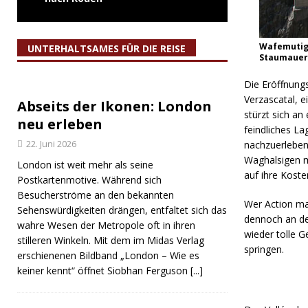
Wafemutige
UNTERHALTSAMES FÜR DIE REISE
Staumauer 
Die Eröffnung
Verzascatal, e
Abseits der Ikonen: London
stürzt sich an
neu erleben
feindliches L
22. Juni 2026
nachzuerleben.
Waghalsigen m
London ist weit mehr als seine
auf ihre Koste
Postkartenmotive. Während sich
Besucherströme an den bekannten
Wer Action mag
Sehenswürdigkeiten drängen, entfaltet sich das
dennoch an der
wahre Wesen der Metropole oft in ihren
wieder tolle 
stilleren Winkeln. Mit dem im Midas Verlag
springen.
erschienenen Bildband „London – Wie es
keiner kennt“ öffnet Siobhan Ferguson
[...]