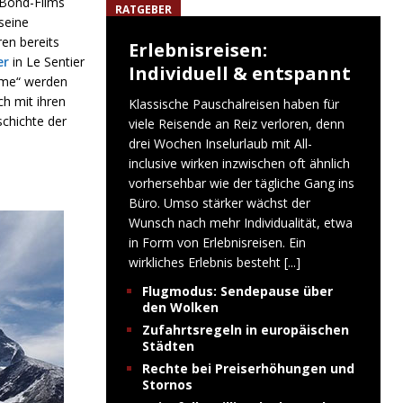
 Bond-Films
RATGEBER
seine
en bereits
Erlebnisreisen:
er
in Le Sentier
Individuell & entspannt
ime“ werden
ch mit ihren
Klassische Pauschalreisen haben für
schichte der
viele Reisende an Reiz verloren, denn
drei Wochen Inselurlaub mit All-
inclusive wirken inzwischen oft ähnlich
vorhersehbar wie der tägliche Gang ins
Büro. Umso stärker wächst der
Wunsch nach mehr Individualität, etwa
in Form von Erlebnisreisen. Ein
wirkliches Erlebnis besteht
[...]
Flugmodus: Sendepause über
den Wolken
Zufahrtsregeln in europäischen
Städten
Rechte bei Preiserhöhungen und
Stornos