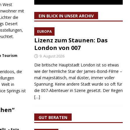
en West
einwohner mit
EIN BLICK IN UNSER ARCHIV
ichter die
gs Desert
sstellungen,
EUROPA
euchtet.
Lizenz zum Staunen: Das
London von 007
to Tourism
9. August 2026
Die britische Hauptstadt London ist so etwas
wie der heimliche Star der James‑Bond‑Filme –
eridoos, die
mal majestätisch, mal düster, immer voller
ellungen
Spannung. Keine andere Stadt wurde so oft für
 Welt in
die 007-Abenteuer in Szene gesetzt. Der Regen
ce Springs ist
[…]
chen“
GUT BERATEN
llt. – Foto