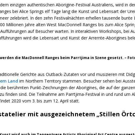
 dem einzigen authentischen Aborigine-Festival Australiens, wird in d
nges bei Alice Springs elf Tage lang die Kunst und Lebensart der Ur
eer zelebriert. In den zehn Festivalnächten erhellen tausende bunte L
00 Millionen Jahre alten West MacDonnell Ranges bis zum Alice Sprin
 Aufführungen auf Besucher warten. In interaktiven Workshops, bei Au
fführungen wird die Lebensart und Kunst der Arrernte-Aborigines bel
 werden die MacDonnell Ranges beim Parrtjima in Szene gesetzt. – Fo
raditionelle Gerichte aus Outback-Zutaten vor und musizieren mit Didg
hem Land
im Northern Territory stammen. Besucher sehen bei Ausst
 die berühmten Punkt-Zeichnungen der Aborigines, die auf der ganzen
zu finden sind. Die Teilnahme am Parrtjima-Festival in und rund um Ali
findet 2020 vom 3. bis zum 12. April statt.
tatelier mit ausgezeichnetem „Stillen Ört
 Kunst wird auch im Tangentyere Artists Aboriginal Art Centre ausgeste