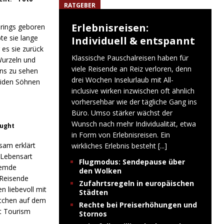
RATGEBER
Erlebnisreisen:
prings geboren
te sie lange
Individuell & entspannt
es sie zurück
Klassische Pauschalreisen haben für
-Wurzeln und
viele Reisende an Reiz verloren, denn
ens zu sehen
drei Wochen Inselurlaub mit All-
eiden Söhnen
inclusive wirken inzwischen oft ähnlich
vorhersehbar wie der tägliche Gang ins
Büro. Umso stärker wächst der
Wunsch nach mehr Individualität, etwa
aught
in Form von Erlebnisreisen. Ein
sam erklärt
wirkliches Erlebnis besteht
[...]
 Lebensart
Flugmodus: Sendepause über
remde
den Wolken
Reisende
Zufahrtsregeln in europäischen
 liebevoll mit
Städten
Örtchen auf dem
Rechte bei Preiserhöhungen und
t Tourism
Stornos