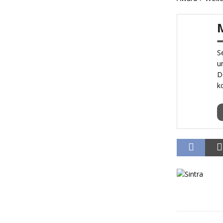
S
u
D
k