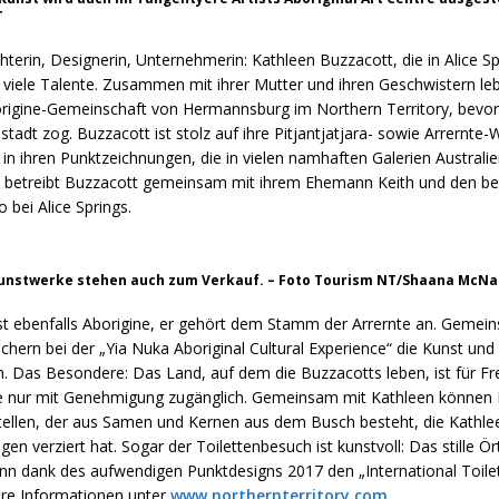
T
chterin, Designerin, Unternehmerin: Kathleen Buzzacott, die in Alice S
 viele Talente. Zusammen mit ihrer Mutter und ihren Geschwistern leb
borigine-Gemeinschaft von Hermannsburg im Northern Territory, bevor 
sstadt zog. Buzzacott ist stolz auf ihre Pitjantjatjara- sowie Arrernte
e in ihren Punktzeichnungen, die in vielen namhaften Galerien Australi
14 betreibt Buzzacott gemeinsam mit ihrem Ehemann Keith und den b
 bei Alice Springs.
Kunstwerke stehen auch zum Verkauf. – Foto Tourism NT/Shaana McN
st ebenfalls Aborigine, er gehört dem Stamm der Arrernte an. Gemein
hern bei der „Yia Nuka Aboriginal Cultural Experience“ die Kunst und
en. Das Besondere: Das Land, auf dem die Buzzacotts leben, ist für F
 nur mit Genehmigung zugänglich. Gemeinsam mit Kathleen können 
ellen, der aus Samen und Kernen aus dem Busch besteht, die Kathleen
en verziert hat. Sogar der Toilettenbesuch ist kunstvoll: Das stille 
n dank des aufwendigen Punktdesigns 2017 den „International Toile
re Informationen unter
www.northernterritory.com
.