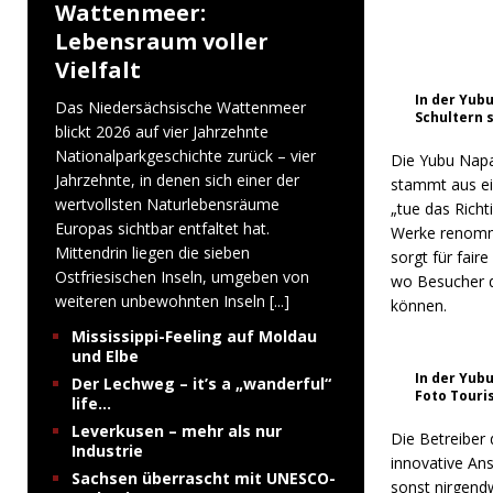
Wattenmeer:
Lebensraum voller
Vielfalt
In der Yubu
Das Niedersächsische Wattenmeer
Schultern 
blickt 2026 auf vier Jahrzehnte
Nationalparkgeschichte zurück – vier
Die Yubu Napa 
Jahrzehnte, in denen sich einer der
stammt aus ei
wertvollsten Naturlebensräume
„tue das Richt
Europas sichtbar entfaltet hat.
Werke renommi
Mittendrin liegen die sieben
sorgt für fair
Ostfriesischen Inseln, umgeben von
wo Besucher d
weiteren unbewohnten Inseln
[...]
können.
Mississippi-Feeling auf Moldau
und Elbe
In der Yub
Der Lechweg – it’s a „wanderful“
Foto Tour
life…
Leverkusen – mehr als nur
Die Betreiber 
Industrie
innovative Ans
Sachsen überrascht mit UNESCO-
sonst nirgend