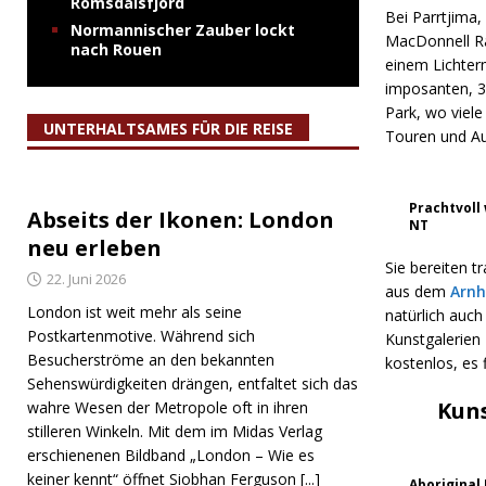
Romsdalsfjord
Bei Parrtjima,
Normannischer Zauber lockt
MacDonnell Ra
nach Rouen
einem Lichterm
imposanten, 3
Park, wo viele
UNTERHALTSAMES FÜR DIE REISE
Touren und Au
Prachtvoll
Abseits der Ikonen: London
NT
neu erleben
Sie bereiten t
22. Juni 2026
aus dem
Arn
London ist weit mehr als seine
natürlich auch
Postkartenmotive. Während sich
Kunstgalerien 
Besucherströme an den bekannten
kostenlos, es 
Sehenswürdigkeiten drängen, entfaltet sich das
Kuns
wahre Wesen der Metropole oft in ihren
stilleren Winkeln. Mit dem im Midas Verlag
erschienenen Bildband „London – Wie es
keiner kennt“ öffnet Siobhan Ferguson
[...]
Aboriginal