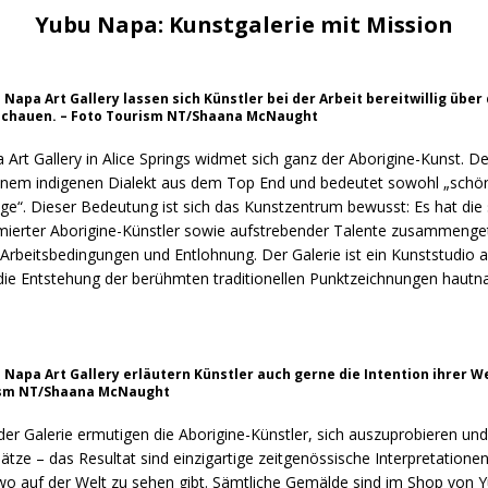
Yubu Napa: Kunstgalerie mit Mission
 Napa Art Gallery lassen sich Künstler bei der Arbeit bereitwillig über 
schauen. – Foto Tourism NT/Shaana McNaught
Art Gallery in Alice Springs widmet sich ganz der Aborigine-Kunst. 
nem indigenen Dialekt aus dem Top End und bedeutet sowohl „schön
ige“. Dieser Bedeutung ist sich das Kunstzentrum bewusst: Es hat die
erter Aborigine-Künstler sowie aufstrebender Talente zusammenge
e Arbeitsbedingungen und Entlohnung. Der Galerie ist ein Kunststudio
ie Entstehung der berühmten traditionellen Punktzeichnungen hautn
u Napa Art Gallery erläutern Künstler auch gerne die Intention ihrer W
ism NT/Shaana McNaught
der Galerie ermutigen die Aborigine-Künstler, sich auszuprobieren un
ätze – das Resultat sind einzigartige zeitgenössische Interpretationen
wo auf der Welt zu sehen gibt. Sämtliche Gemälde sind im Shop von