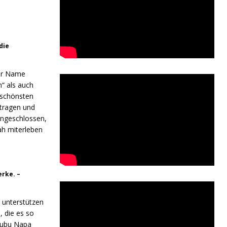
die
Der Name
“ als auch
 schönsten
tragen und
 angeschlossen,
ah miterleben
erke. –
d unterstützen
, die es so
 Yubu Napa