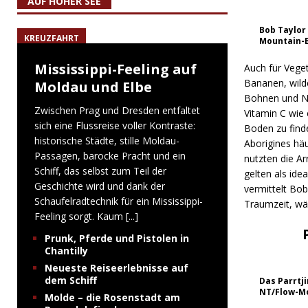
AUF HOHER SEE
Bob Taylor
KREUZFAHRT
Mountain-
Mississippi-Feeling auf
Auch für Veget
Bananen, wild
Moldau und Elbe
Bohnen und Nü
Zwischen Prag und Dresden entfaltet
Vitamin C wie 
sich eine Flussreise voller Kontraste:
Boden zu finde
historische Städte, stille Moldau-
Aborigines hä
Passagen, barocke Pracht und ein
nutzten die A
Schiff, das selbst zum Teil der
gelten als ide
Geschichte wird und dank der
vermittelt Bob
Schaufelradtechnik für ein Mississippi-
Traumzeit, wä
Feeling sorgt. Kaum
[...]
Prunk, Pferde und Pistolen in
Chantilly
Neueste Reiseerlebnisse auf
dem Schiff
Das Parrtji
NT/Flow-M
Molde – die Rosenstadt am