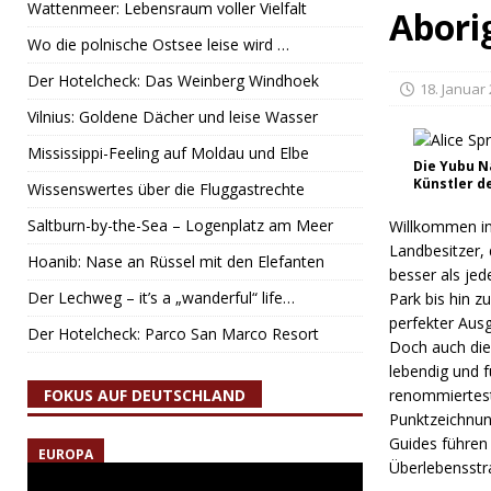
Wattenmeer: Lebensraum voller Vielfalt
Abori
Wo die polnische Ostsee leise wird …
Der Hotelcheck: Das Weinberg Windhoek
18. Januar
Vilnius: Goldene Dächer und leise Wasser
Mississippi-Feeling auf Moldau und Elbe
Die Yubu N
Künstler d
Wissenswertes über die Fluggastrechte
Saltburn-by-the-Sea – Logenplatz am Meer
Willkommen in 
Landbesitzer, 
Hoanib: Nase an Rüssel mit den Elefanten
besser als je
Der Lechweg – it’s a „wanderful“ life…
Park bis hin z
perfekter Ausg
Der Hotelcheck: Parco San Marco Resort
Doch auch die 
lebendig und f
FOKUS AUF DEUTSCHLAND
renommiertest
Punktzeichnun
Guides führen
EUROPA
Überlebensstra