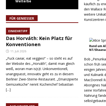
Welterbe
käuflich zu e
den Wallace R
weitere Unika
FÜR GENIESSER
Kunstzentren i
EINKEHRTIPP
Das Horváth: Kein Platz für
Konventionen
Rund um Al
NT/Shaana
11. Juli 2026
„Fuck caviar, eat veggies!“ – so steht es auf
Bob „Penunka“
der Website des „Horváth“, damit man gleich
schon früh se
weiß, woran man is(s)t. Unkonventionell,
einigen Jahren
unangepasst, innovativ geht es zu in diesem
und Kulinarik 
Berliner Zwei-Sterne-Restaurant. „Emanzipierte
MacDonnell Ra
Gemüseküche“ nennt Küchenchef Sebastian
Aborigines Na
[…]
seine Vorfahr
Nahrung fanden
selbstgebaute