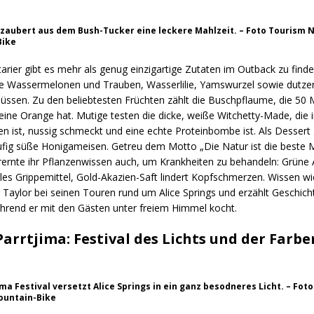
 zaubert aus dem Bush-Tucker eine leckere Mahlzeit. – Foto Tourism 
Bike
arier gibt es mehr als genug einzigartige Zutaten im Outback zu find
e Wassermelonen und Trauben, Wasserlilie, Yamswurzel sowie dutze
ssen. Zu den beliebtesten Früchten zählt die Buschpflaume, die 50 M
eine Orange hat. Mutige testen die dicke, weiße Witchetty-Made, die
n ist, nussig schmeckt und eine echte Proteinbombe ist. Als Dessert
ufig süße Honigameisen. Getreu dem Motto „Die Natur ist die beste M
rrernte ihr Pflanzenwissen auch, um Krankheiten zu behandeln: Grüne
ales Grippemittel, Gold-Akazien-Saft lindert Kopfschmerzen. Wissen wi
 Taylor bei seinen Touren rund um Alice Springs und erzählt Geschich
hrend er mit den Gästen unter freiem Himmel kocht.
Parrtjima: Festival des Lichts und der Farbe
ma Festival versetzt Alice Springs in ein ganz besodneres Licht. – Fot
ountain-Bike