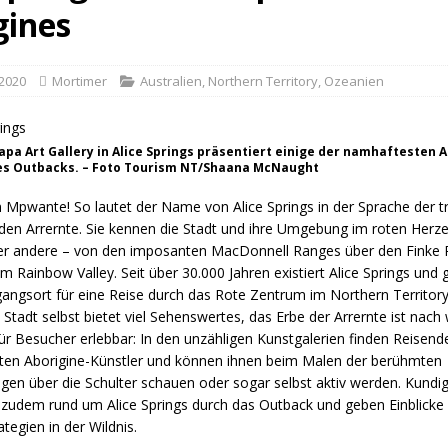
gines
 2020
Mortimer
Australien
,
Northern Territory
,
Ozeanien
apa Art Gallery in Alice Springs präsentiert einige der namhaftesten 
es Outbacks. – Foto Tourism NT/Shaana McNaught
Mpwante! So lautet der Name von Alice Springs in der Sprache der tr
den Arrernte. Sie kennen die Stadt und ihre Umgebung im roten Herze
der andere – von den imposanten MacDonnell Ranges über den Finke R
um Rainbow Valley. Seit über 30.000 Jahren existiert Alice Springs und g
angsort für eine Reise durch das Rote Zentrum im Northern Territory 
Stadt selbst bietet viel Sehenswertes, das Erbe der Arrernte ist nach 
ür Besucher erlebbar: In den unzähligen Kunstgalerien finden Reisen
en Aborigine-Künstler und können ihnen beim Malen der berühmten
gen über die Schulter schauen oder sogar selbst aktiv werden. Kundig
 zudem rund um Alice Springs durch das Outback und geben Einblicke i
tegien in der Wildnis.