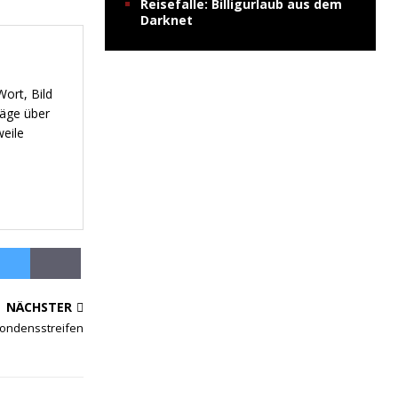
Reisefalle: Billigurlaub aus dem
Darknet
ort, Bild
räge über
weile
NÄCHSTER
ondensstreifen