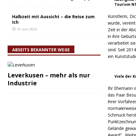
Tourism N
Künstlerin, Di
Halbzeit mit Aussicht – die Reise zum
Ich
wurde, vereint
10. Juni 2026
Zeit in der A
in ihre Geburt
verarbeitet si
ABSEITS BEKANNTER WEGE
sind. Seit 20
ein Kunststudio
Leverkusen – mehr als nur
Viele der 
Industrie
Ihr Ehemann i
das Paar Besuc
ihrer Vorfahr
normalerweise
Schmuck herst
Punktzeichnung
Gelände gewan
Award“. Weite