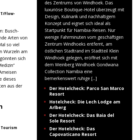
des Zentrums von Windhoek. Das
luxuriöse Boutique-Hotel überzeugt mit
NT/Flow-
Design, Kulinarik und nachhaltigem
Konzept und eignet sich ideal als
Startpunkt für Namibia-Reisen. Nur
en: Busch-
wenige Fahrminuten vom geschäftigen
nde Arten von
Zentrum Windhoeks entfernt, am
al so viel
östlichen Stadtrand im Stadtteil Klein
 in Wurzeln am
Windhoek gelegen, eröffnet sich mit
 gönnten sich
dem Weinberg Windhoek Gondwana
edizin“
Collection Namibia eine
 Ameisen
bemerkenswert ruhige
[...]
e dieses
ten aus der
Der Hotelcheck: Parco San Marco
Resort
Hotelcheck: Die Lech Lodge am
n
Arlberg
Der Hotelcheck: Das Baia del
Sole Resort
o Tourism
Der Hotelcheck: Das
Capovaticano Resort