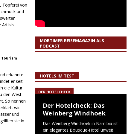
, Töpferei von
 Schmuck und
nswerten
Artists.
MORTIMER REISEMAGAZIN ALS
PODCAST
o Tourism
und erkannte
HOTELS IM TEST
ndet er seit
h die Kultur
DER HOTELCHECK
zu den West
ht. So nennen
Der Hotelcheck: Das
rklärt, wie
Weinberg Windhoek
Wasser und
illten sie in
Das Weinberg Windhoek in Namibia ist
ein elegantes Boutique-Hotel unweit