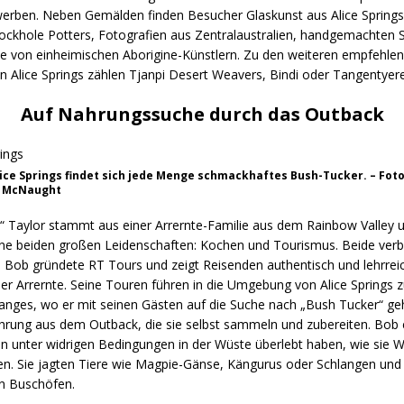
rwerben. Neben Gemälden finden Besucher Glaskunst aus Alice Springs
ockhole Potters, Fotografien aus Zentralaustralien, handgemachten
te von einheimischen Aborigine-Künstlern. Zu den weiteren empfehle
n Alice Springs zählen Tjanpi Desert Weavers, Bindi oder Tangentyere 
Auf Nahrungssuche durch das Outback
ice Springs findet sich jede Menge schmackhaftes Bush-Tucker. – Fot
 McNaught
 Taylor stammt aus einer Arrernte-Familie aus dem Rainbow Valley 
ine beiden großen Leidenschaften: Kochen und Tourismus. Beide verbi
: Bob gründete RT Tours und zeigt Reisenden authentisch und lehrreic
der Arrernte. Seine Touren führen in die Umgebung von Alice Springs 
nges, wo er mit seinen Gästen auf die Suche nach „Bush Tucker“ ge
hrung aus dem Outback, die sie selbst sammeln und zubereiten. Bob e
en unter widrigen Bedingungen in der Wüste überlebt haben, wie sie 
. Sie jagten Tiere wie Magpie-Gänse, Kängurus oder Schlangen und gr
n Buschöfen.