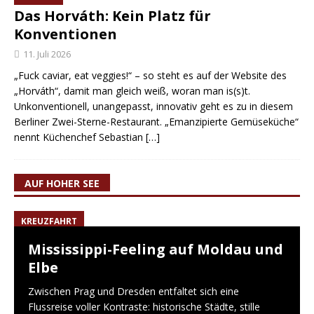
Das Horváth: Kein Platz für
Konventionen
11. Juli 2026
„Fuck caviar, eat veggies!“ – so steht es auf der Website des
„Horváth“, damit man gleich weiß, woran man is(s)t.
Unkonventionell, unangepasst, innovativ geht es zu in diesem
Berliner Zwei-Sterne-Restaurant. „Emanzipierte Gemüseküche“
nennt Küchenchef Sebastian
[…]
AUF HOHER SEE
KREUZFAHRT
Mississippi-Feeling auf Moldau und
Elbe
Zwischen Prag und Dresden entfaltet sich eine
Flussreise voller Kontraste: historische Städte, stille