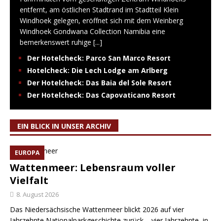
entfernt, am östlichen Stadtrand im Stadtteil Klein
Windhoek gelegen, eröffnet sich mit dem Weinberg
Windhoek Gondwana Collection Namibia eine
bemerkenswert ruhige
[...]
Der Hotelcheck: Parco San Marco Resort
Hotelcheck: Die Lech Lodge am Arlberg
Der Hotelcheck: Das Baia del Sole Resort
Der Hotelcheck: Das Capovaticano Resort
EIN BLICK IN UNSER ARCHIV
EUROPA
Wattenmeer: Lebensraum voller
Vielfalt
8. August 2026
Das Niedersächsische Wattenmeer blickt 2026 auf vier
Jahrzehnte Nationalparkgeschichte zurück – vier Jahrzehnte, in