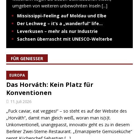
umgeben von weiteren unbewohnten Inseln
[...]
Mississippi-Feeling auf Moldau und Elbe
Der Lechweg – it’s a „wanderful“ life…
Leverkusen – mehr als nur Industrie
Sachsen überrascht mit UNESCO-Welterbe
FÜR GENIESSER
EUROPA
Das Horváth: Kein Platz für
Konventionen
11. Juli 2026
„Fuck caviar, eat veggies!“ – so steht es auf der Website des
„Horváth“, damit man gleich weiß, woran man is(s)t.
Unkonventionell, unangepasst, innovativ geht es zu in diesem
Berliner Zwei-Sterne-Restaurant. „Emanzipierte Gemüseküche“
nennt Küchenchef Sebastian
[…]