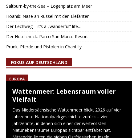
Saltburn-by-the-Sea – Logenplatz am Meer
Hoanib: Nase an Rüssel mit den Elefanten
Der Lechweg – it’s a „wanderful“ life…
Der Hotelcheck: Parco San Marco Resort
Prunk, Pferde und Pistolen in Chantilly
FOKUS AUF DEUTSCHLAND
EUROPA
Wattenmeer: Lebensraum voller
Vielfalt
Das Niedersächsische Wattenmeer blickt 2026 auf vier
Jahrzehnte Nationalparkgeschichte zurück – vier
Jahrzehnte, in denen sich einer der wertvollsten
Naturlebensräume Europas sichtbar entfaltet hat.
Mittendrin liegen die sieben Ostfriesischen Inseln,