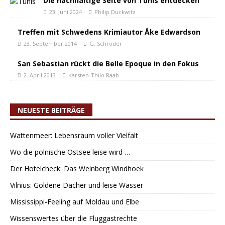
Die nachhaltige Seite von Tunis entdecken
23. Juni 2024
Philip Duckwitz
Treffen mit Schwedens Krimiautor Åke Edwardson
23. September 2014
G. Schröder
San Sebastian rückt die Belle Epoque in den Fokus
2. April 2013
Karsten-Thilo Raab
NEUESTE BEITRÄGE
Wattenmeer: Lebensraum voller Vielfalt
Wo die polnische Ostsee leise wird …
Der Hotelcheck: Das Weinberg Windhoek
Vilnius: Goldene Dächer und leise Wasser
Mississippi-Feeling auf Moldau und Elbe
Wissenswertes über die Fluggastrechte