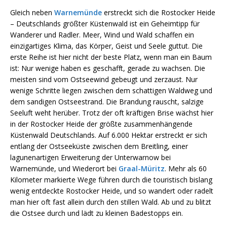
Gleich neben
Warnemünde
erstreckt sich die Rostocker Heide
– Deutschlands größter Küstenwald ist ein Geheimtipp für
Wanderer und Radler. Meer, Wind und Wald schaffen ein
einzigartiges Klima, das Körper, Geist und Seele guttut. Die
erste Reihe ist hier nicht der beste Platz, wenn man ein Baum
ist: Nur wenige haben es geschafft, gerade zu wachsen. Die
meisten sind vom Ostseewind gebeugt und zerzaust. Nur
wenige Schritte liegen zwischen dem schattigen Waldweg und
dem sandigen Ostseestrand. Die Brandung rauscht, salzige
Seeluft weht herüber. Trotz der oft kräftigen Brise wächst hier
in der Rostocker Heide der größte zusammenhängende
Küstenwald Deutschlands. Auf 6.000 Hektar erstreckt er sich
entlang der Ostseeküste zwischen dem Breitling, einer
lagunenartigen Erweiterung der Unterwarnow bei
Warnemünde, und Wiederort bei
Graal-Müritz
. Mehr als 60
Kilometer markierte Wege führen durch die touristisch bislang
wenig entdeckte Rostocker Heide, und so wandert oder radelt
man hier oft fast allein durch den stillen Wald. Ab und zu blitzt
die Ostsee durch und lädt zu kleinen Badestopps ein.