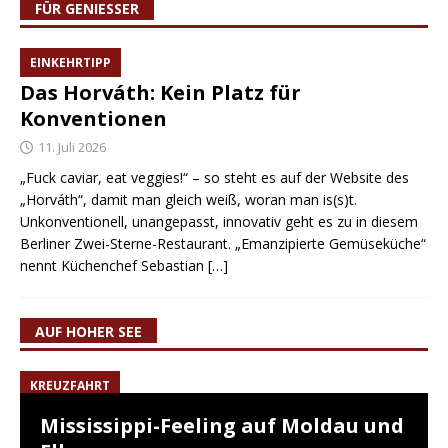
FÜR GENIESSER
EINKEHRTIPP
Das Horváth: Kein Platz für
Konventionen
11. Juli 2026
„Fuck caviar, eat veggies!“ – so steht es auf der Website des
„Horváth“, damit man gleich weiß, woran man is(s)t.
Unkonventionell, unangepasst, innovativ geht es zu in diesem
Berliner Zwei-Sterne-Restaurant. „Emanzipierte Gemüseküche“
nennt Küchenchef Sebastian
[…]
AUF HOHER SEE
KREUZFAHRT
Mississippi-Feeling auf Moldau und