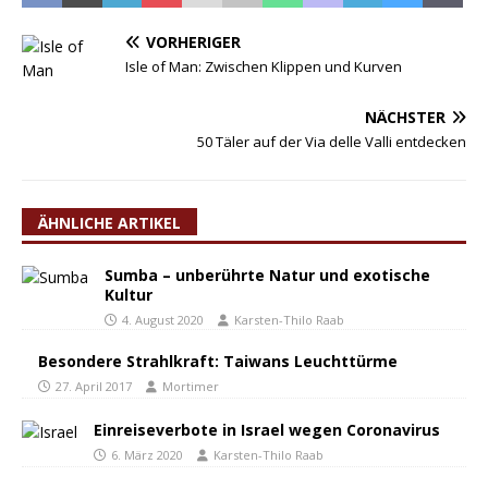
VORHERIGER
Isle of Man: Zwischen Klippen und Kurven
NÄCHSTER
50 Täler auf der Via delle Valli entdecken
ÄHNLICHE ARTIKEL
Sumba – unberührte Natur und exotische
Kultur
4. August 2020
Karsten-Thilo Raab
Besondere Strahlkraft: Taiwans Leuchttürme
27. April 2017
Mortimer
Einreiseverbote in Israel wegen Coronavirus
6. März 2020
Karsten-Thilo Raab