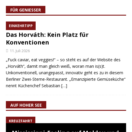
FÜR GENIESSER
EINKEHRTIPP
Das Horváth: Kein Platz für
Konventionen
11. Juli 2026
„Fuck caviar, eat veggies!“ – so steht es auf der Website des
„Horváth“, damit man gleich weiß, woran man is(s)t.
Unkonventionell, unangepasst, innovativ geht es zu in diesem
Berliner Zwei-Sterne-Restaurant. „Emanzipierte Gemüseküche“
nennt Küchenchef Sebastian
[…]
AUF HOHER SEE
KREUZFAHRT