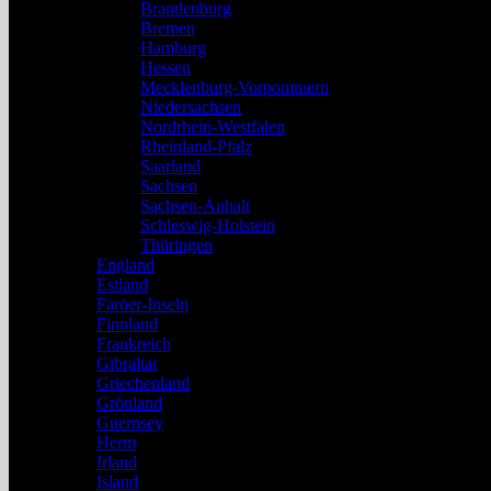
Brandenburg
Bremen
Hamburg
Hessen
Mecklenburg-Vorpommern
Niedersachsen
Nordrhein-Westfalen
Rheinland-Pfalz
Saarland
Sachsen
Sachsen-Anhalt
Schleswig-Holstein
Thüringen
England
Estland
Färöer-Inseln
Finnland
Frankreich
Gibraltar
Griechenland
Grönland
Guernsey
Herm
Irland
Island