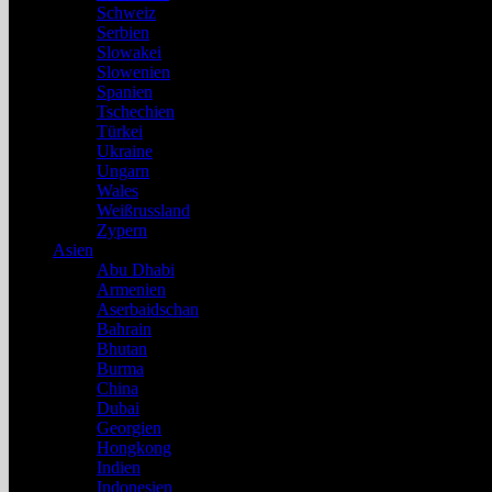
Schweiz
Serbien
Slowakei
Slowenien
Spanien
Tschechien
Türkei
Ukraine
Ungarn
Wales
Weißrussland
Zypern
Asien
Abu Dhabi
Armenien
Aserbaidschan
Bahrain
Bhutan
Burma
China
Dubai
Georgien
Hongkong
Indien
Indonesien