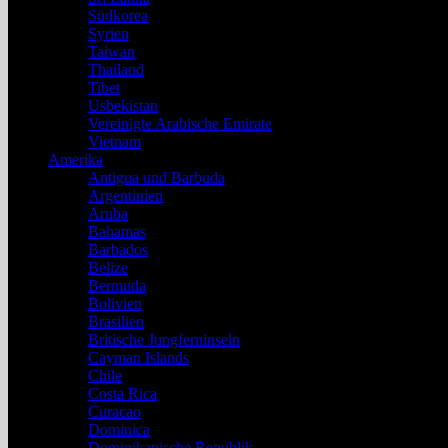
Südkorea
Syrien
Taiwan
Thailand
Tibet
Usbekistan
Vereinigte Arabische Emirate
Vietnam
Amerika
Antigua und Barbuda
Argentinien
Aruba
Bahamas
Barbados
Belize
Bermuda
Bolivien
Brasilien
Britische Jungferninseln
Cayman Islands
Chile
Costa Rica
Curacao
Dominica
Dominikanische Republik