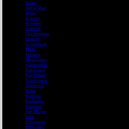
Italien
Isle of Man
Jersey
Kosovo
Kroatien
Lettland
Liechtenstein
Litauen
Luxemburg
Malta
Monaco
Montenegro
Niederlande
Norwegen
Nordirland
Nordzypern
Österreich
Polen
Portugal
Rumänien
Russland
San Marino
Sark
Schottland
Schweden