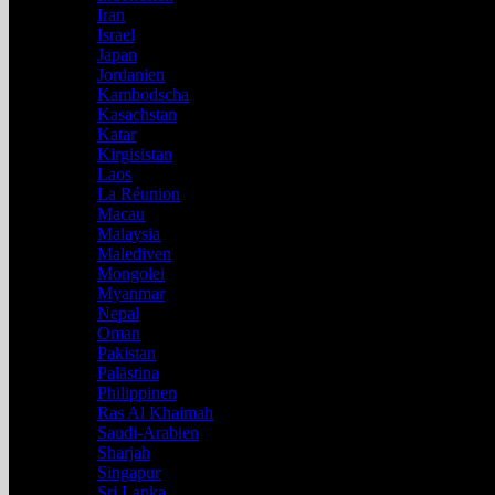
Iran
Israel
Japan
Jordanien
Kambodscha
Kasachstan
Katar
Kirgisistan
Laos
La Réunion
Macau
Malaysia
Malediven
Mongolei
Myanmar
Nepal
Oman
Pakistan
Palästina
Philippinen
Ras Al Khaimah
Saudi-Arabien
Sharjah
Singapur
Sri Lanka