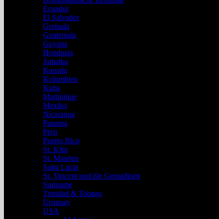
Ecuador
El Salvador
Grenada
Guatemala
Guyana
Honduras
Jamaika
Kanada
Kolumbien
Kuba
Martinique
Mexiko
Nicaragua
Panama
Peru
Puerto Rico
St. Kitts
St. Maarten
Saint Lucia
St. Vincent und die Grenadinen
Suriname
Trinidad & Tobago
Uruguay
USA