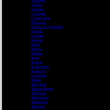
Alabama
Alaska
Arizona
Colorado
Connecticut
Delaware
District of Columbia
Florida
Georgia
Hawaii
Idaho
Illinois
Indiana
Iowa
Kansas
Kalifornien
Kentucky
Louisiana
Maine
Maryland
Massachusetts
Michigan
Mississippi
Minnesota
Missouri