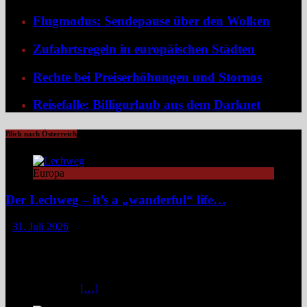
Flugmodus: Sendepause über den Wolken
Zufahrtsregeln in europäischen Städten
Rechte bei Preiserhöhungen und Stornos
Reisefalle: Billigurlaub aus dem Darknet
Blick nach Österreich
Europa
Der Lechweg – it’s a „wanderful“ life…
31. Juli 2026
Zwischen türkisblauem Bergsee und Königsschlössern erzählt der
Lechweg eine Geschichte von ungezähmter Natur, alpiner Kultur
und moderatem Weitwandern durch zwei Länder und drei
Regionen. Still und beinahe entrückt liegt der Formarinsee in den
Lechtaler Alpen.
[…]