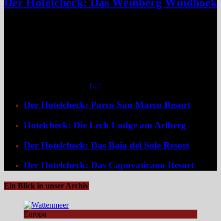
Der Hotelcheck: Das Weinberg Windhoek
Das Weinberg Windhoek in Namibia ist ein elegantes Boutique-
Hotel unweit des Zentrums von Windhoek. Das luxuriöse Boutique-
Hotel überzeugt mit Design, Kulinarik und nachhaltigem Konzept
und eignet sich ideal als Startpunkt für Namibia-Reisen. Nur wenige
Fahrminuten vom geschäftigen Zentrum Windhoeks entfernt, am
östlichen Stadtrand im Stadtteil Klein Windhoek gelegen, eröffnet
sich mit dem Weinberg Windhoek Gondwana Collection Namibia
eine bemerkenswert ruhige
[...]
Der Hotelcheck: Parco San Marco Resort
Hotelcheck: Die Lech Lodge am Arlberg
Der Hotelcheck: Das Baia del Sole Resort
Der Hotelcheck: Das Capovaticano Resort
Ein Blick in unser Archiv
Europa