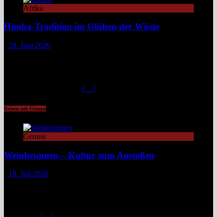
Afrika
Himba-Tradition im Glühen der Wüste
28. Juni 2026
Im Nordwesten Namibias, wo das ausgetrocknete Bett des Hoanib-
Flusses sich wie eine Lebensader durch eine der unwirtlichsten
Landschaften der Erde zieht, flimmert die Luft in der
unbarmherzigen Mittagshitze. Hier, zwischen schroffen Bergen und
staubigen Wüstenbänken
[…]
Reisen mit Genuss
Genuss
Weinbrunnen – Kultur zum Anstoßen
18. Juli 2026
Eine Tour zu Europas Weinbrunnen führt zu Pilgerwegen,
mittelalterlichen Dörfern und modernen Winzerinitiativen. Überall
dort, wo Wein unentgeltlich fließt, steckt eine Idee dahinter:
Gemeinschaft, Kultur und ein kleines Stück Magie. Europa ist reich