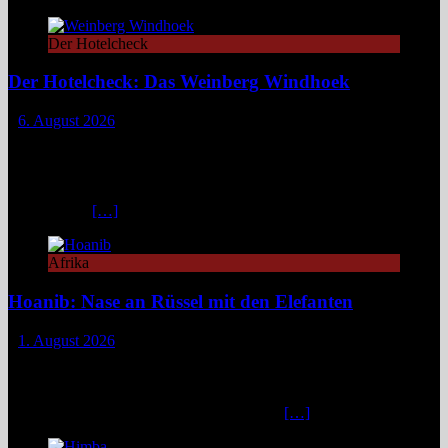
Der Hotelcheck
Der Hotelcheck: Das Weinberg Windhoek
6. August 2026
Das Weinberg Windhoek in Namibia ist ein elegantes Boutique-
Hotel unweit des Zentrums von Windhoek. Das luxuriöse Boutique-
Hotel überzeugt mit Design, Kulinarik und nachhaltigem Konzept
und eignet sich ideal als Startpunkt für Namibia-Reisen. Nur wenige
Fahrminuten
[…]
Afrika
Hoanib: Nase an Rüssel mit den Elefanten
1. August 2026
Das Hoanib Elephant Camp im Nordwesten Namibias steht für eine
neue Art des Reisens: exklusiv, datenbasiert und tief verbunden mit
einem der sensibelsten Ökosysteme Afrikas. Die Region Kunene im
Nordwesten von Namibia, lange unter dem
[…]