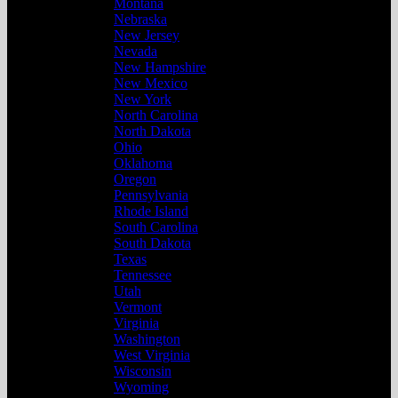
Montana
Nebraska
New Jersey
Nevada
New Hampshire
New Mexico
New York
North Carolina
North Dakota
Ohio
Oklahoma
Oregon
Pennsylvania
Rhode Island
South Carolina
South Dakota
Texas
Tennessee
Utah
Vermont
Virginia
Washington
West Virginia
Wisconsin
Wyoming