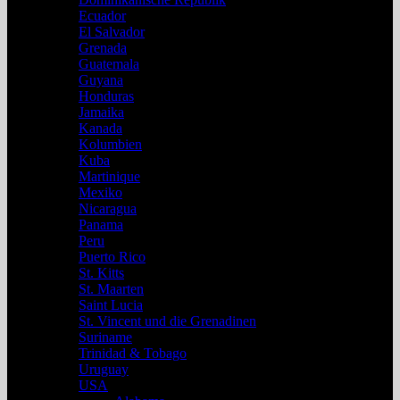
Ecuador
El Salvador
Grenada
Guatemala
Guyana
Honduras
Jamaika
Kanada
Kolumbien
Kuba
Martinique
Mexiko
Nicaragua
Panama
Peru
Puerto Rico
St. Kitts
St. Maarten
Saint Lucia
St. Vincent und die Grenadinen
Suriname
Trinidad & Tobago
Uruguay
USA