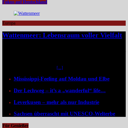
Fokus auf Deutschland
Europa
Wattenmeer: Lebensraum voller Vielfalt
Das Niedersächsische Wattenmeer blickt 2026 auf vier Jahrzehnte
Nationalparkgeschichte zurück – vier Jahrzehnte, in denen sich einer
der wertvollsten Naturlebensräume Europas sichtbar entfaltet hat.
Mittendrin liegen die sieben Ostfriesischen Inseln, umgeben von
weiteren unbewohnten Inseln
[...]
Mississippi-Feeling auf Moldau und Elbe
Der Lechweg – it’s a „wanderful“ life…
Leverkusen – mehr als nur Industrie
Sachsen überrascht mit UNESCO-Welterbe
Für Genießer