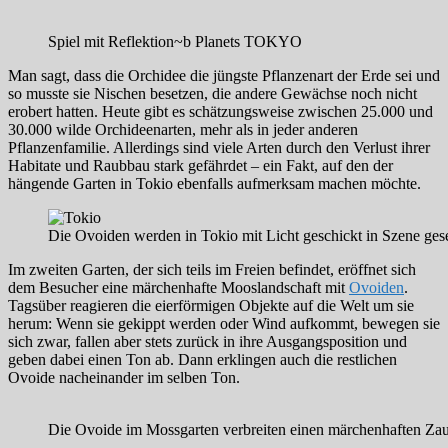
Spiel mit Reflektion~b Planets TOKYO
Man sagt, dass die Orchidee die jüngste Pflanzenart der Erde sei und
so musste sie Nischen besetzen, die andere Gewächse noch nicht
erobert hatten. Heute gibt es schätzungsweise zwischen 25.000 und
30.000 wilde Orchideenarten, mehr als in jeder anderen
Pflanzenfamilie. Allerdings sind viele Arten durch den Verlust ihrer
Habitate und Raubbau stark gefährdet – ein Fakt, auf den der
hängende Garten in Tokio ebenfalls aufmerksam machen möchte.
Die Ovoiden werden in Tokio mit Licht geschickt in Szene gese
Im zweiten Garten, der sich teils im Freien befindet, eröffnet sich
dem Besucher eine märchenhafte Mooslandschaft mit
Ovoiden
.
Tagsüber reagieren die eierförmigen Objekte auf die Welt um sie
herum: Wenn sie gekippt werden oder Wind aufkommt, bewegen sie
sich zwar, fallen aber stets zurück in ihre Ausgangsposition und
geben dabei einen Ton ab. Dann erklingen auch die restlichen
Ovoide nacheinander im selben Ton.
Die Ovoide im Mossgarten verbreiten einen märchenhaften Zau