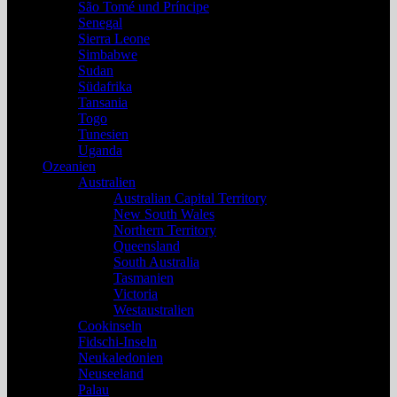
São Tomé und Príncipe
Senegal
Sierra Leone
Simbabwe
Sudan
Südafrika
Tansania
Togo
Tunesien
Uganda
Ozeanien
Australien
Australian Capital Territory
New South Wales
Northern Territory
Queensland
South Australia
Tasmanien
Victoria
Westaustralien
Cookinseln
Fidschi-Inseln
Neukaledonien
Neuseeland
Palau