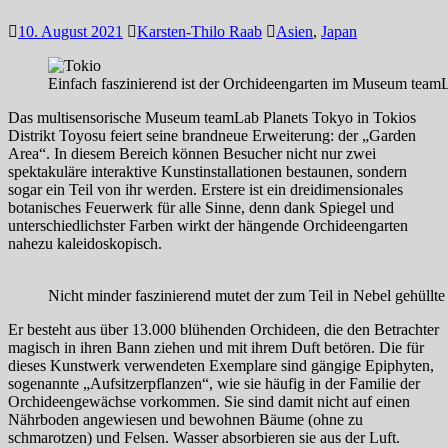
10. August 2021
Karsten-Thilo Raab
Asien
,
Japan
Einfach faszinierend ist der Orchideengarten im Museum teamL
Das multisensorische Museum teamLab Planets Tokyo in Tokios
Distrikt Toyosu feiert seine brandneue Erweiterung: der „Garden
Area“. In diesem Bereich können Besucher nicht nur zwei
spektakuläre interaktive Kunstinstallationen bestaunen, sondern
sogar ein Teil von ihr werden. Erstere ist ein dreidimensionales
botanisches Feuerwerk für alle Sinne, denn dank Spiegel und
unterschiedlichster Farben wirkt der hängende Orchideengarten
nahezu kaleidoskopisch.
Nicht minder faszinierend mutet der zum Teil in Nebel gehüllt
Er besteht aus über 13.000 blühenden Orchideen, die den Betrachter
magisch in ihren Bann ziehen und mit ihrem Duft betören. Die für
dieses Kunstwerk verwendeten Exemplare sind gängige Epiphyten,
sogenannte „Aufsitzerpflanzen“, wie sie häufig in der Familie der
Orchideengewächse vorkommen. Sie sind damit nicht auf einen
Nährboden angewiesen und bewohnen Bäume (ohne zu
schmarotzen) und Felsen. Wasser absorbieren sie aus der Luft.