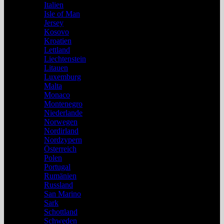
Italien
Isle of Man
Jersey
Kosovo
Kroatien
Lettland
Liechtenstein
Litauen
Luxemburg
Malta
Monaco
Montenegro
Niederlande
Norwegen
Nordirland
Nordzypern
Österreich
Polen
Portugal
Rumänien
Russland
San Marino
Sark
Schottland
Schweden