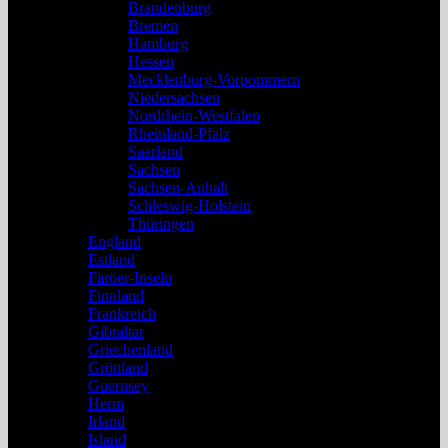
Brandenburg
Bremen
Hamburg
Hessen
Mecklenburg-Vorpommern
Niedersachsen
Nordrhein-Westfalen
Rheinland-Pfalz
Saarland
Sachsen
Sachsen-Anhalt
Schleswig-Holstein
Thüringen
England
Estland
Färöer-Inseln
Finnland
Frankreich
Gibraltar
Griechenland
Grönland
Guernsey
Herm
Irland
Island