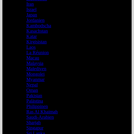
Iran
Israel
Japan
Jordanien
Kambodscha
Kasachstan
Katar
Kirgisistan
Laos
La Réunion
Macau
Malaysia
Malediven
Mongolei
Myanmar
Nepal
Oman
Pakistan
Palästina
Philippinen
Ras Al Khaimah
Saudi-Arabien
Sharjah
Singapur
Sri Lanka