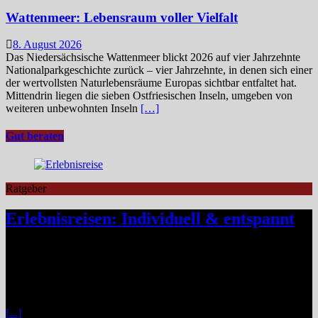
Wattenmeer: Lebensraum voller Vielfalt
8. August 2026
Das Niedersächsische Wattenmeer blickt 2026 auf vier Jahrzehnte
Nationalparkgeschichte zurück – vier Jahrzehnte, in denen sich einer
der wertvollsten Naturlebensräume Europas sichtbar entfaltet hat.
Mittendrin liegen die sieben Ostfriesischen Inseln, umgeben von
weiteren unbewohnten Inseln
[…]
Gut beraten
Ratgeber
Erlebnisreisen: Individuell & entspannt
Klassische Pauschalreisen haben für viele Reisende an Reiz
verloren, denn drei Wochen Inselurlaub mit All-inclusive wirken
inzwischen oft ähnlich vorhersehbar wie der tägliche Gang ins
Büro. Umso stärker wächst der Wunsch nach mehr Individualität,
etwa in Form von Erlebnisreisen. Ein wirkliches Erlebnis besteht
[...]