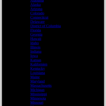
Alabama
Alaska
Arizona
Colorado
Connecticut
Delaware
District of Columbia
Florida
Georgia
Hawaii
Idaho
Illinois
Indiana
Iowa
Kansas
Kalifornien
Kentucky
Louisiana
Maine
Maryland
Massachusetts
Michigan
Mississippi
Minnesota
Missouri