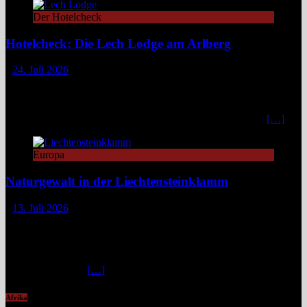
Der Hotelcheck
Hotelcheck: Die Lech Lodge am Arlberg
24. Juli 2026
Die Lech Lodge am Arlberg in Österreich verbindet alpine
Zurückhaltung mit diskretem Luxus. Eleganz, großer Komfort und
ein individueller Service verwandeln den Aufenthalt in ein stilvolles,
privates Bergrefugium. In einer Zeit, in der viele Häuser mit
[…]
Europa
Naturgewalt in der Liechtensteinklamm
13. Juli 2026
Die Liechtensteinklamm im Salzburger Land erweist sich als ein
spektakuläres Naturwunder mit imposanten Felswänden, modernen
Stegen und faszinierenden Lichtspielen. Ideal für Wandernde und
Naturfans. Wer glaubt, in den österreichischen Alpen ließe sich
immer und überall
[…]
Afrika