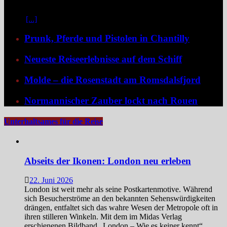
Pracht und ein Schiff, das selbst zum Teil der Geschichte wird und
dank der Schaufelradtechnik für ein Mississippi-Feeling sorgt.
Kaum
[...]
Prunk, Pferde und Pistolen in Chantilly
Neueste Reiseerlebnisse auf dem Schiff
Molde – die Rosenstadt am Romsdalsfjord
Normannischer Zauber lockt nach Rouen
Unterhaltsames für die Reise
Abseits der Ikonen: London neu erleben
22. Juni 2026
London ist weit mehr als seine Postkartenmotive. Während
sich Besucherströme an den bekannten Sehenswürdigkeiten
drängen, entfaltet sich das wahre Wesen der Metropole oft in
ihren stilleren Winkeln. Mit dem im Midas Verlag
erschienenen Bildband „London – Wie es keiner kennt“