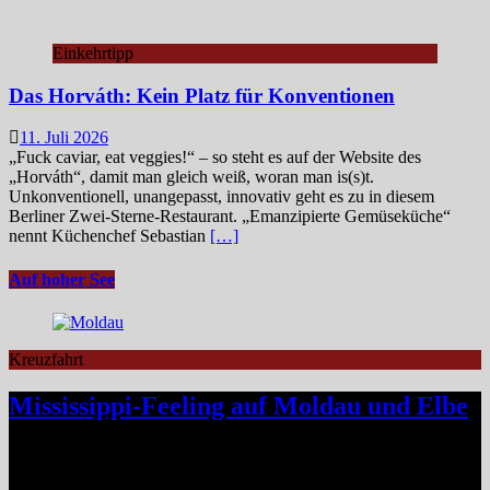
Einkehrtipp
Das Horváth: Kein Platz für Konventionen
11. Juli 2026
„Fuck caviar, eat veggies!“ – so steht es auf der Website des
„Horváth“, damit man gleich weiß, woran man is(s)t.
Unkonventionell, unangepasst, innovativ geht es zu in diesem
Berliner Zwei-Sterne-Restaurant. „Emanzipierte Gemüseküche“
nennt Küchenchef Sebastian
[…]
Auf hoher See
Kreuzfahrt
Mississippi-Feeling auf Moldau und Elbe
Zwischen Prag und Dresden entfaltet sich eine Flussreise voller
Kontraste: historische Städte, stille Moldau-Passagen, barocke