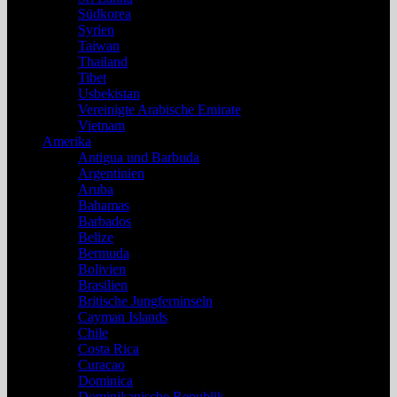
Südkorea
Syrien
Taiwan
Thailand
Tibet
Usbekistan
Vereinigte Arabische Emirate
Vietnam
Amerika
Antigua und Barbuda
Argentinien
Aruba
Bahamas
Barbados
Belize
Bermuda
Bolivien
Brasilien
Britische Jungferninseln
Cayman Islands
Chile
Costa Rica
Curacao
Dominica
Dominikanische Republik