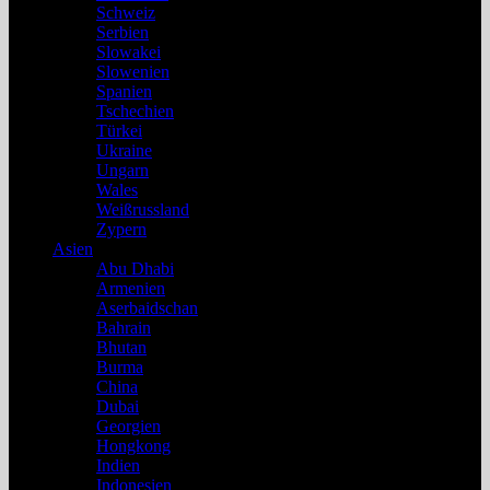
Schweiz
Serbien
Slowakei
Slowenien
Spanien
Tschechien
Türkei
Ukraine
Ungarn
Wales
Weißrussland
Zypern
Asien
Abu Dhabi
Armenien
Aserbaidschan
Bahrain
Bhutan
Burma
China
Dubai
Georgien
Hongkong
Indien
Indonesien