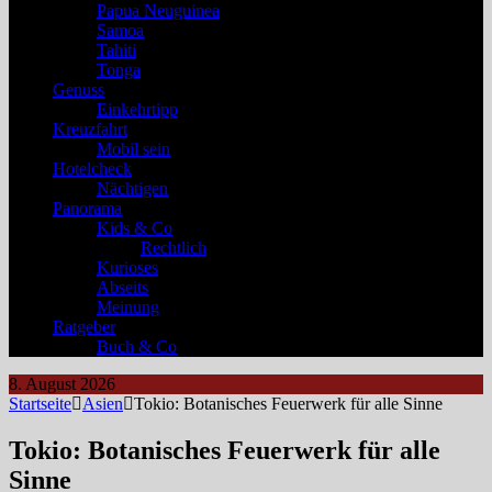
Papua Neuguinea
Samoa
Tahiti
Tonga
Genuss
Einkehrtipp
Kreuzfahrt
Mobil sein
Hotelcheck
Nächtigen
Panorama
Kids & Co
Rechtlich
Kurioses
Abseits
Meinung
Ratgeber
Buch & Co
8. August 2026
Startseite
Asien
Tokio: Botanisches Feuerwerk für alle Sinne
Tokio: Botanisches Feuerwerk für alle
Sinne