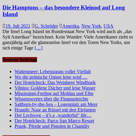
Die Hamptons – das besondere Kleinod auf Long
Island
19. Juli 2021
G. Schröder
Amerika
,
New York
,
USA
Die Insel Long Island im Bundesstaat New York wird auch als „das
Sylt Amerikas“ bezeichnet. Kein Wunder: Viele Amerikaner zieht es
ganzjährig auf die glamouröse Insel vor den Toren New Yorks, um
sich einige Tage
[…]
Neueste Beiträge
Wattenmeer: Lebensraum voller Vielfalt
Wo die polnische Ostsee leise wird …
Der Hotelcheck: Das Weinberg Windhoek
Vilnius: Goldene Dächer und leise Wasser
Mississippi-Feeling auf Moldau und Elbe
Wissenswertes über die Fluggastrechte
Saltburn-by-the-Sea – Logenplatz am Meer
Hoanib: Nase an Rüssel mit den Elefanten
Der Lechweg – it’s a „wanderful“ life…
Der Hotelcheck: Parco San Marco Resort
Prunk, Pferde und Pistolen in Chantilly