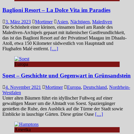
Baglioni Resort – La Dolce Vita im Paradies
3. März 2023
Mortimer
Asien
,
Nächtigen
,
Malediven
Die Schönheit einer kleinen, einsamen Insel am Rande des
Malediven-Archipels gepaart mit italienischer Gastfreundlichkeit,
das ist das Baglioni Resort auf der Privatinsel Maagau im Dhaalu-
Atoll, etwa 150 Kilometer südwestlich von Hauptstadt und
Flughafen Malé entfernt.
[…]
Europa
Soest – Geschichte und Gegenwart in Grünsandstein
4. November 2021
Mortimer
Europa
,
Deutschland
,
Nordrhein-
Westfalen
Unter alten Bäumen führt ein idyllischer Fußweg auf einer
gewaltigen Mauer um die Altstadt von Soest. Spaziergänger
genießen die Ruhe, den Ausblick auf die Türme der Stadt sowie
Einblicke in lauschige Gärten. Diese grüne Oase
[…]
Amerika