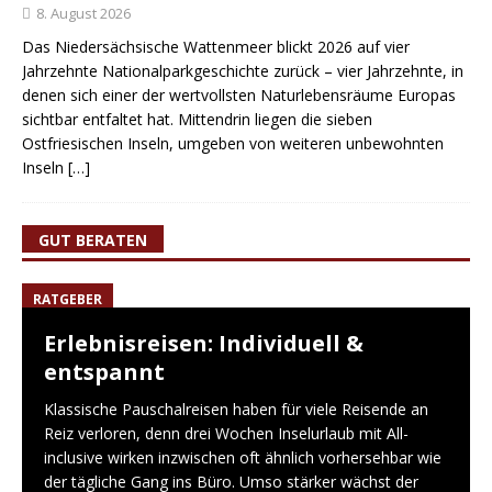
8. August 2026
Das Niedersächsische Wattenmeer blickt 2026 auf vier
Jahrzehnte Nationalparkgeschichte zurück – vier Jahrzehnte, in
denen sich einer der wertvollsten Naturlebensräume Europas
sichtbar entfaltet hat. Mittendrin liegen die sieben
Ostfriesischen Inseln, umgeben von weiteren unbewohnten
Inseln
[…]
GUT BERATEN
RATGEBER
Erlebnisreisen: Individuell &
entspannt
Klassische Pauschalreisen haben für viele Reisende an
Reiz verloren, denn drei Wochen Inselurlaub mit All-
inclusive wirken inzwischen oft ähnlich vorhersehbar wie
der tägliche Gang ins Büro. Umso stärker wächst der