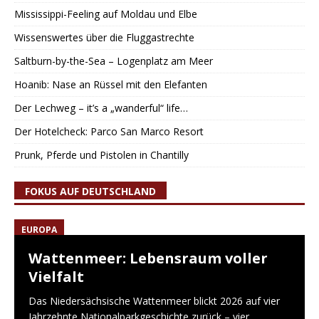
Mississippi-Feeling auf Moldau und Elbe
Wissenswertes über die Fluggastrechte
Saltburn-by-the-Sea – Logenplatz am Meer
Hoanib: Nase an Rüssel mit den Elefanten
Der Lechweg – it’s a „wanderful“ life…
Der Hotelcheck: Parco San Marco Resort
Prunk, Pferde und Pistolen in Chantilly
FOKUS AUF DEUTSCHLAND
EUROPA
Wattenmeer: Lebensraum voller
Vielfalt
Das Niedersächsische Wattenmeer blickt 2026 auf vier
Jahrzehnte Nationalparkgeschichte zurück – vier