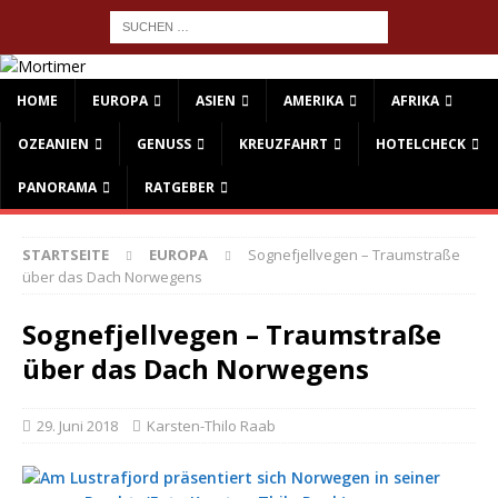
HOME
EUROPA
ASIEN
AMERIKA
AFRIKA
OZEANIEN
GENUSS
KREUZFAHRT
HOTELCHECK
PANORAMA
RATGEBER
STARTSEITE
EUROPA
Sognefjellvegen – Traumstraße
über das Dach Norwegens
Sognefjellvegen – Traumstraße
über das Dach Norwegens
29. Juni 2018
Karsten-Thilo Raab