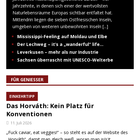
Jahrzehnte, in denen sich einer der wertvollsten
Naturlebensräume Europas sichtbar entfaltet hat.
Mittendrin liegen die sieben Ostfriesischen Inseln,
umgeben von weiteren unbewohnten Inseln
[...]
Mississippi-Feeling auf Moldau und Elbe
Der Lechweg – it’s a „wanderful“ life…
Leverkusen – mehr als nur Industrie
Sachsen überrascht mit UNESCO-Welterbe
FÜR GENIESSER
EINKEHRTIPP
Das Horváth: Kein Platz für
Konventionen
11. Juli 2026
„Fuck caviar, eat veggies!“ – so steht es auf der Website des
„Horváth“, damit man gleich weiß, woran man is(s)t.