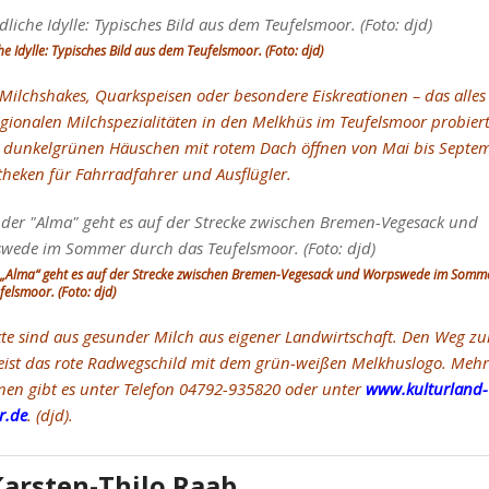
he Idylle: Typisches Bild aus dem Teufelsmoor. (Foto: djd)
e Milchshakes, Quarkspeisen oder besondere Eiskreationen – das alle
egionalen Milchspezialitäten in den Melkhüs im Teufelsmoor probier
dunkelgrünen Häuschen mit rotem Dach öffnen von Mai bis Septem
theken für Fahrradfahrer und Ausflügler.
 „Alma“ geht es auf der Strecke zwischen Bremen-Vegesack und Worpswede im Somm
felsmoor. (Foto: djd)
kte sind aus gesunder Milch aus eigener Landwirtschaft. Den Weg z
ist das rote Radwegschild mit dem grün-weißen Melkhuslogo. Mehr
nen gibt es unter Telefon 04792-935820 oder unter
www.kulturland-
r.de
. (djd).
Karsten-Thilo Raab