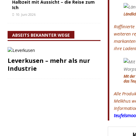
Halbzeit mit Aussicht – die Reise zum
Ich
Ländlic
10. Juni 2026
Raffiniert
weiteren r
ABSEITS BEKANNTER WEGE
markanten 
ihre Laden
Leverkusen – mehr als nur
Industrie
Mit der
das Teu
Alle Produ
Melkhus we
Informatio
teufelsmoo