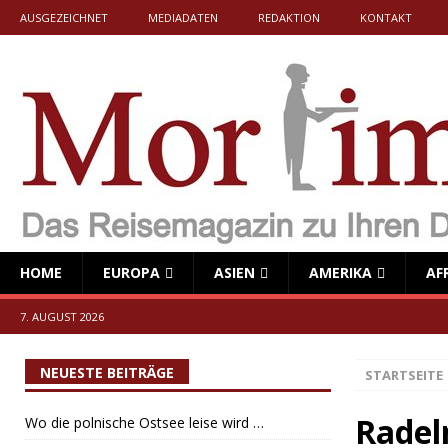
AUSGEZEICHNET
MEDIADATEN
REDAKTION
KONTAKT
HOME
EUROPA
ASIEN
AMERIKA
AF
7. AUGUST 2026
NEUESTE BEITRÄGE
STARTSEITE
Radel
Wo die polnische Ostsee leise wird …