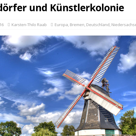
örfer und Künstlerkolonie
16
Karsten-Thilo Raab
Europa
,
Bremen
,
Deutschland
,
Niedersachs