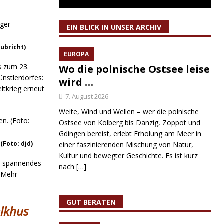
EIN BLICK IN UNSER ARCHIV
ubricht)
EUROPA
s zum 23.
Wo die polnische Ostsee leise
nstlerdorfes:
wird …
tkrieg erneut
7. August 2026
Weite, Wind und Wellen – wer die polnische
Ostsee von Kolberg bis Danzig, Zoppot und
Gdingen bereist, erlebt Erholung am Meer in
(Foto: djd)
einer faszinierenden Mischung von Natur,
Kultur und bewegter Geschichte. Es ist kurz
n spannendes
nach
[…]
. Mehr
GUT BERATEN
elkhus