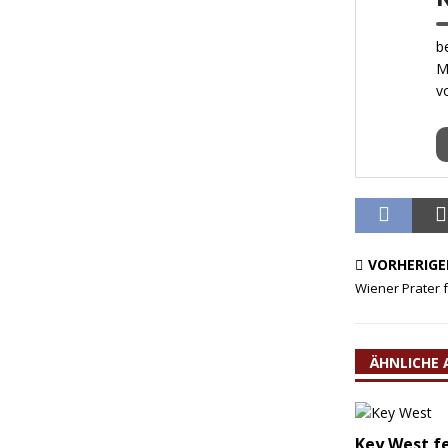
b
M
v
VORHERIGE
Wiener Prater f
ÄHNLICHE 
Key West fe