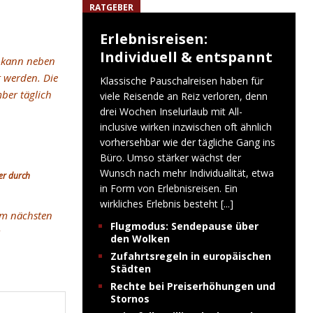
RATGEBER
Erlebnisreisen:
Individuell & entspannt
s kann neben
t werden. Die
Klassische Pauschalreisen haben für
ber täglich
viele Reisende an Reiz verloren, denn
drei Wochen Inselurlaub mit All-
inclusive wirken inzwischen oft ähnlich
vorhersehbar wie der tägliche Gang ins
Büro. Umso stärker wächst der
Wunsch nach mehr Individualität, etwa
er durch
in Form von Erlebnisreisen. Ein
wirkliches Erlebnis besteht
[...]
um nächsten
Flugmodus: Sendepause über
den Wolken
Zufahrtsregeln in europäischen
Städten
Rechte bei Preiserhöhungen und
Stornos