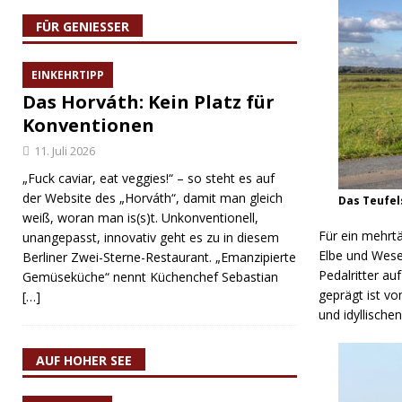
FÜR GENIESSER
EINKEHRTIPP
Das Horváth: Kein Platz für
Konventionen
11. Juli 2026
„Fuck caviar, eat veggies!“ – so steht es auf
der Website des „Horváth“, damit man gleich
Das Teufel
weiß, woran man is(s)t. Unkonventionell,
Für ein mehrt
unangepasst, innovativ geht es zu in diesem
Elbe und Weser
Berliner Zwei-Sterne-Restaurant. „Emanzipierte
Pedalritter au
Gemüseküche“ nennt Küchenchef Sebastian
geprägt ist v
[…]
und idyllische
AUF HOHER SEE