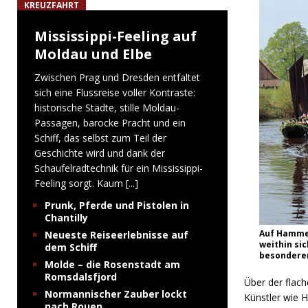
KREUZFAHRT
Mississippi-Feeling auf
Moldau und Elbe
Zwischen Prag und Dresden entfaltet
sich eine Flussreise voller Kontraste:
historische Städte, stille Moldau-
Passagen, barocke Pracht und ein
Schiff, das selbst zum Teil der
Geschichte wird und dank der
Schaufelradtechnik für ein Mississippi-
Feeling sorgt. Kaum
[...]
Prunk, Pferde und Pistolen in
Chantilly
Auf Hamme 
Neueste Reiseerlebnisse auf
weithin si
dem Schiff
besonderen
Molde – die Rosenstadt am
Romsdalsfjord
Über der flac
Normannischer Zauber lockt
Künstler wie H
nach Rouen