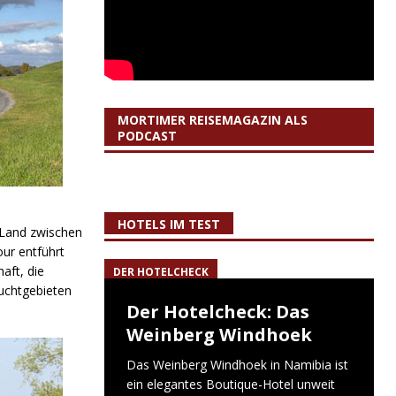
MORTIMER REISEMAGAZIN ALS
PODCAST
HOTELS IM TEST
Land zwischen
our entführt
aft, die
DER HOTELCHECK
uchtgebieten
Der Hotelcheck: Das
Weinberg Windhoek
Das Weinberg Windhoek in Namibia ist
ein elegantes Boutique-Hotel unweit