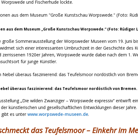
r Worpswede und Fischerhude lockte.
en aus dem Museum „Große Kunstschau Worpswede.“ (Foto: Rüdiger L
ge große Sommerausstellung der Worpsweder Museen vom 19. Juni bi
widmet sich einer interessanten Umbruchzeit in der Geschichte des Kü
d zerrissenen 1920er Jahren, Worpswede wurde dabei nach dem 1. Wel
uchtsort für junge Künstler.
Nebel überaus faszinierend: das Teufelsmoor nordöstlich von Bremen. 
stellung „Die wilden Zwanziger – Worpswede expressiv“ entwirft ei
er künstlerischen und gesellschaftlichen Entwicklungen dieser Jahre
 gibt es unter
www.worpswede-museen.de
.
schmeckt das Teufelsmoor – Einkehr im M