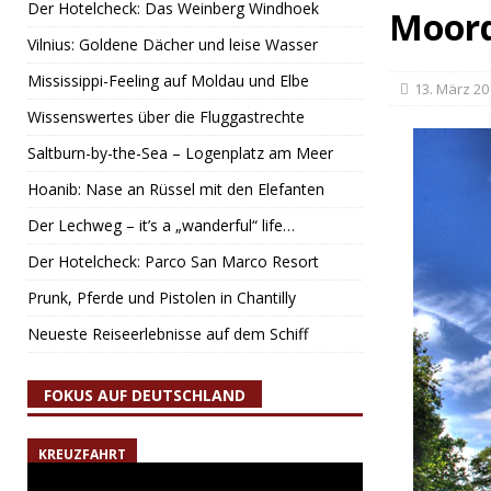
Der Hotelcheck: Das Weinberg Windhoek
Moord
Vilnius: Goldene Dächer und leise Wasser
Mississippi-Feeling auf Moldau und Elbe
13. März 20
Wissenswertes über die Fluggastrechte
Saltburn-by-the-Sea – Logenplatz am Meer
Hoanib: Nase an Rüssel mit den Elefanten
Der Lechweg – it’s a „wanderful“ life…
Der Hotelcheck: Parco San Marco Resort
Prunk, Pferde und Pistolen in Chantilly
Neueste Reiseerlebnisse auf dem Schiff
FOKUS AUF DEUTSCHLAND
KREUZFAHRT