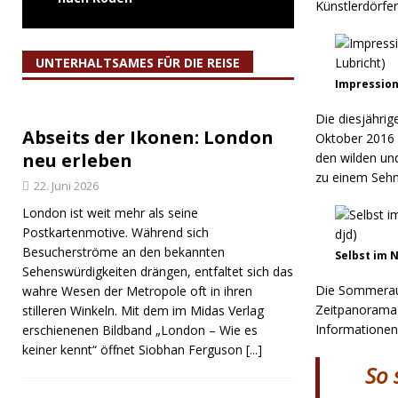
Künstlerdörfe
UNTERHALTSAMES FÜR DIE REISE
Impression
Die diesjähri
Abseits der Ikonen: London
Oktober 2016 
neu erleben
den wilden un
zu einem Sehns
22. Juni 2026
London ist weit mehr als seine
Postkartenmotive. Während sich
Besucherströme an den bekannten
Selbst im 
Sehenswürdigkeiten drängen, entfaltet sich das
Die Sommeraus
wahre Wesen der Metropole oft in ihren
Zeitpanorama d
stilleren Winkeln. Mit dem im Midas Verlag
Informationen
erschienenen Bildband „London – Wie es
keiner kennt“ öffnet Siobhan Ferguson
[...]
So 