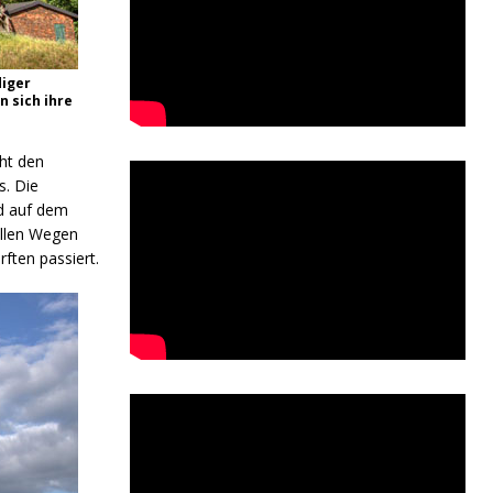
diger
n sich ihre
ht den
. Die
ad auf dem
illen Wegen
ten passiert.