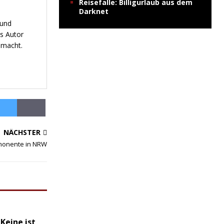
Reisefalle: Billigurlaub aus dem
Darknet
 und
s Autor
emacht.
NÄCHSTER
monente in NRW
 Keine ist