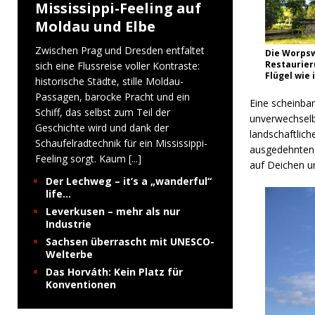
Mississippi-Feeling auf
Moldau und Elbe
Zwischen Prag und Dresden entfaltet
Die Worpsw
Restaurier
sich eine Flussreise voller Kontraste:
Flügel wie i
historische Städte, stille Moldau-
Passagen, barocke Pracht und ein
Eine scheinba
Schiff, das selbst zum Teil der
unverwechsel
Geschichte wird und dank der
landschaftlich
Schaufelradtechnik für ein Mississippi-
ausgedehnten,
Feeling sorgt. Kaum
[...]
auf Deichen u
Der Lechweg – it’s a „wanderful“
life…
Leverkusen – mehr als nur
Industrie
Sachsen überrascht mit UNESCO-
Welterbe
Das Horváth: Kein Platz für
Konventionen