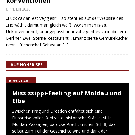
Konventionen
11. Juli 2026
„Fuck caviar, eat veggies!“ – so steht es auf der Website des
„Horváth“, damit man gleich weiß, woran man is(s)t.
Unkonventionell, unangepasst, innovativ geht es zu in diesem
Berliner Zwei-Sterne-Restaurant. „Emanzipierte Gemüseküche“
nennt Küchenchef Sebastian
[…]
AUF HOHER SEE
KREUZFAHRT
Mississippi-Feeling auf Moldau und
Elbe
Zwischen Prag und Dresden entfaltet sich eine
Flussreise voller Kontraste: historische Städte, stille
Moldau-Passagen, barocke Pracht und ein Schiff, das
selbst zum Teil der Geschichte wird und dank der