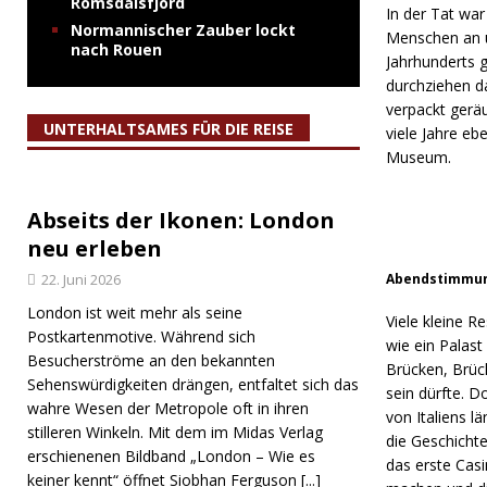
Romsdalsfjord
In der Tat wa
Normannischer Zauber lockt
Menschen an un
nach Rouen
Jahrhunderts 
durchziehen d
verpackt geräu
UNTERHALTSAMES FÜR DIE REISE
viele Jahre eb
Museum.
Abseits der Ikonen: London
neu erleben
Abendstimmung
22. Juni 2026
London ist weit mehr als seine
Viele kleine R
Postkartenmotive. Während sich
wie ein Palas
Besucherströme an den bekannten
Brücken, Brüc
Sehenswürdigkeiten drängen, entfaltet sich das
sein dürfte. D
wahre Wesen der Metropole oft in ihren
von Italiens l
stilleren Winkeln. Mit dem im Midas Verlag
die Geschichte
erschienenen Bildband „London – Wie es
das erste Cas
keiner kennt“ öffnet Siobhan Ferguson
[...]