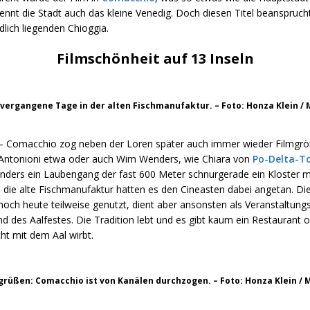
ennt die Stadt auch das kleine Venedig. Doch diesen Titel beanspruc
lich liegenden Chioggia.
Filmschönheit auf 13 Inseln
t vergangene Tage in der alten Fischmanufaktur. – Foto: Honza Klein /
– Comacchio zog neben der Loren später auch immer wieder Filmgrö
Antonioni etwa oder auch Wim Wenders, wie Chiara von
Po-Delta-T
onders ein Laubengang der fast 600 Meter schnurgerade ein Kloster mi
die alte Fischmanufaktur hatten es den Cineasten dabei angetan. Die
noch heute teilweise genutzt, dient aber ansonsten als Veranstaltung
 des Aalfestes. Die Tradition lebt und es gibt kaum ein Restaurant 
cht mit dem Aal wirbt.
grüßen: Comacchio ist von Kanälen durchzogen. – Foto: Honza Klein / 