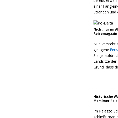
bereits erwähn
einer Fanglein
Stränden und 
Nicht nur im A
Reisemagazin
Nun versteht 
gelegene
Ferr
Siegel aufdrü
Landsitze der 
Grund, dass d
Historische Wa
Mortimer Rei
Im Palazzo Sc
schließt man d