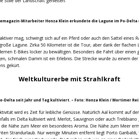
 Stille der Landschaft genießen.
emagazin-Mitarbeiter Honza Klein erkundete die Lagune im Po-Delta
ktiver mag, schwingt sich auf ein Pferd oder auch den Sattel eines 
roße Lagune. Zirka 50 Kilometer ist die Tour, aber dank der flachen
ernen E-Bikes locker zu bewältigen. Besonders die Fahrt über einen 
gen, schmalen Damm ist ein Erlebnis. Die Strecke wurde zu einem de
ns gekürt.
Weltkulturerbe mit Strahlkraft
o-Delta seit Jahr und Tag kultiviert. – Foto: Honza Klein / Mortimer R
ktivität wird es Zeit für leibliche Genüsse. Natürlich Aal kommt auf de
falls im Delta kultiviert wird. Merlot, Sauvignon oder auch Trebbian
h die Nähe zum Meer ein besonderes Aroma. Die Nähe zum Meer erm
ten Strandurlaub. Nur wenige Minuten entfernt liegt Porto Garibaldi,