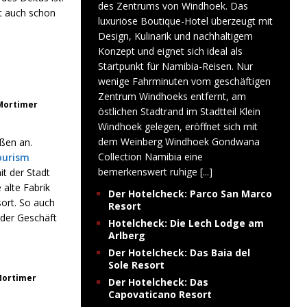
des Zentrums von Windhoek. Das
ht auch schon
luxuriöse Boutique-Hotel überzeugt mit
Design, Kulinarik und nachhaltigem
Konzept und eignet sich ideal als
Startpunkt für Namibia-Reisen. Nur
wenige Fahrminuten vom geschäftigen
Zentrum Windhoeks entfernt, am
 Mortimer
östlichen Stadtrand im Stadtteil Klein
Windhoek gelegen, eröffnet sich mit
dem Weinberg Windhoek Gondwana
ßen an.
Collection Namibia eine
ourism
bemerkenswert ruhige
[...]
t der Stadt
 alte Fabrik
Der Hotelcheck: Parco San Marco
sort. So auch
Resort
oder Geschäft
Hotelcheck: Die Lech Lodge am
Arlberg
Der Hotelcheck: Das Baia del
Sole Resort
Mortimer
Der Hotelcheck: Das
Capovaticano Resort