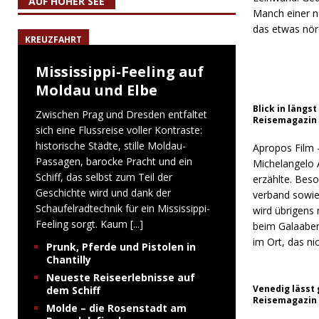
AUF HOHER SEE
Manch einer n
das etwas nörd
KREUZFAHRT
Mississippi-Feeling auf
Moldau und Elbe
Blick in längs
Zwischen Prag und Dresden entfaltet
Reisemagazin
sich eine Flussreise voller Kontraste:
historische Städte, stille Moldau-
Apropos Film 
Passagen, barocke Pracht und ein
Michelangelo 
Schiff, das selbst zum Teil der
erzählte. Bes
Geschichte wird und dank der
verband sowie 
Schaufelradtechnik für ein Mississippi-
wird übrigens 
Feeling sorgt. Kaum
[...]
beim Galaabend
im Ort, das ni
Prunk, Pferde und Pistolen in
Chantilly
Neueste Reiseerlebnisse auf
Venedig lässt 
dem Schiff
Reisemagazin
Molde – die Rosenstadt am