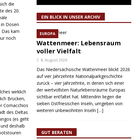
sich die
te des 20.
EIN BLICK IN UNSER ARCHIV
näle
r in Dosen
h. Das kam
EUROPA
nur noch
Wattenmeer: Lebensraum
voller Vielfalt
8. August 2026
Das Niedersächsische Wattenmeer blickt 2026
auf vier Jahrzehnte Nationalparkgeschichte
zurück – vier Jahrzehnte, in denen sich einer
der wertvollsten Naturlebensräume Europas
lches wirklich
sichtbar entfaltet hat. Mittendrin liegen die
ich Brücken,
sieben Ostfriesischen Inseln, umgeben von
der Comacchios
weiteren unbewohnten Inseln
[…]
tadt des Deltas
mingos (es geht
ß und deshalb
GUT BERATEN
Bootstouren