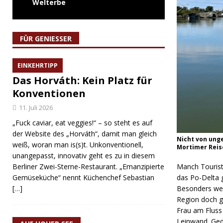
Welterbe
FÜR GENIESSER
EINKEHRTIPP
Das Horváth: Kein Platz für
Konventionen
11. Juli 2026
„Fuck caviar, eat veggies!“ – so steht es auf
der Website des „Horváth“, damit man gleich
Nicht von unge
weiß, woran man is(s)t. Unkonventionell,
Mortimer Rei
unangepasst, innovativ geht es zu in diesem
Manch Tourist
Berliner Zwei-Sterne-Restaurant. „Emanzipierte
das Po-Delta 
Gemüseküche“ nennt Küchenchef Sebastian
Besonders wen
[…]
Region doch g
Frau am Fluss
Leinwand. Ged