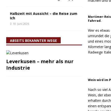
machen und die
Halbzeit mit Aussicht – die Reise zum
Mortimer-Reis
Ich
Fahrrad.
10. Juni 2026
Wer es etwas a
umrundet die g
ABSEITS BEKANNTER WEGE
und eines mod
Kilometer lan
Radwege Italie
Leverkusen – mehr als nur
Industrie
Wein wird im P
Nach so viel A
Wein, der eben
erhalten durc
einen entspann