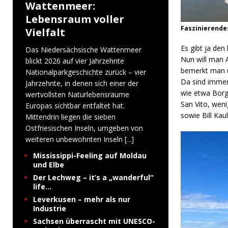
Wattenmeer:
Lebensraum voller
Faszinierendes
Vielfalt
Es gibt ja den
Das Niedersächsische Wattenmeer
Nun will man A
blickt 2026 auf vier Jahrzehnte
bemerkt man u
Nationalparkgeschichte zurück – vier
Da sind immer
Jahrzehnte, in denen sich einer der
wie etwa Borg
wertvollsten Naturlebensräume
San Vito, weni
Europas sichtbar entfaltet hat.
sowie Bill Kaul
Mittendrin liegen die sieben
Ostfriesischen Inseln, umgeben von
weiteren unbewohnten Inseln
[...]
Mississippi-Feeling auf Moldau
und Elbe
Der Lechweg – it’s a „wanderful“
life…
Leverkusen – mehr als nur
Industrie
Sachsen überrascht mit UNESCO-