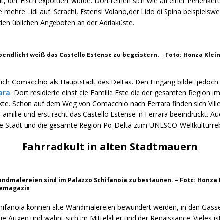
t, der Fisch exportiert wurde. Dort reihen sich wie an einer Perlenket
e mehre Lidi auf. Scrachi, Estensi Volano,der Lido di Spina beispielswei
den üblichen Angeboten an der Adriaküste.
bendlicht weiß das Castello Estense zu begeistern. – Foto: Honza Klei
sich Comacchio als Hauptstadt des Deltas. Den Eingang bildet jedoch 
ara
. Dort residierte einst die Familie Este die der gesamten Region im 
ckte. Schon auf dem Weg von Comacchio nach Ferrara finden sich Vill
Familie und erst recht das Castello Estense in Ferrara beeindruckt. Auc
ie Stadt und die gesamte Region Po-Delta zum UNESCO-Weltkulturre
Fahrradkult in alten Stadtmauern
ndmalereien sind im Palazzo Schifanoia zu bestaunen. – Foto: Honza K
semagazin
hifanoia können alte Wandmalereien bewundert werden, in den Gasse
ie Augen und wähnt sich im Mittelalter und der Renaissance. Vieles is