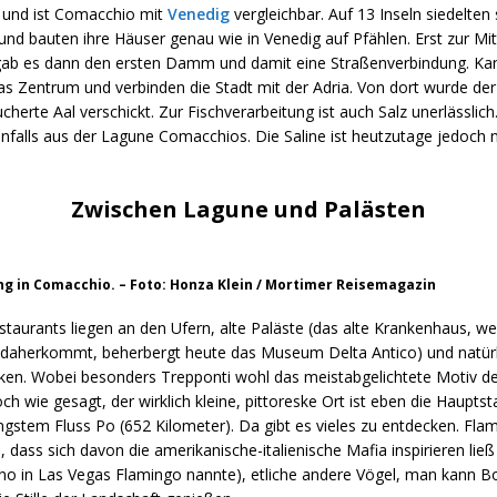
r und ist Comacchio mit
Venedig
vergleichbar. Auf 13 Inseln siedelten 
d bauten ihre Häuser genau wie in Venedig auf Pfählen. Erst zur Mit
gab es dann den ersten Damm und damit eine Straßenverbindung. Ka
as Zentrum und verbinden die Stadt mit der Adria. Von dort wurde de
cherte Aal verschickt. Zur Fischverarbeitung ist auch Salz unerlässlic
enfalls aus der Lagune Comacchios. Die Saline ist heutzutage jedoch 
Zwischen Lagune und Palästen
 in Comacchio. – Foto: Honza Klein / Mortimer Reisemagazin
estaurants liegen an den Ufern, alte Paläste (das alte Krankenhaus, we
t daherkommt, beherbergt heute das Museum Delta Antico) und natürl
ken. Wobei besonders Trepponti wohl das meistabgelichtete Motiv 
och wie gesagt, der wirklich kleine, pittoreske Ort ist eben die Haupts
ängstem Fluss Po (652 Kilometer). Da gibt es vieles zu entdecken. Fla
, dass sich davon die amerikanische-italienische Mafia inspirieren lie
ino in Las Vegas Flamingo nannte), etliche andere Vögel, man kann 