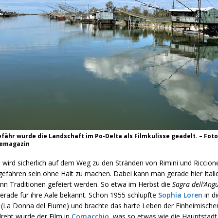
fähr wurde die Landschaft im Po-Delta als Filmkulisse geadelt. – Foto:
semagazin
 wird sicherlich auf dem Weg zu den Stränden von Rimini und Riccion
gefahren sein ohne Halt zu machen. Dabei kann man gerade hier Italie
n Traditionen gefeiert werden. So etwa im Herbst die
Sagra dell’Angu
erade für ihre Aale bekannt. Schon 1955 schlüpfte
Sophia Loren
in di
 (La Donna del Fiume) und brachte das harte Leben der Einheimischen
reht wurde der Film in
Comacchio
, was so etwas wie die Hauptstadt 