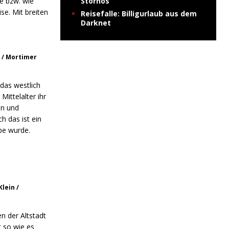
te bzw. wie
Stornos
se. Mit breiten
Reisefalle: Billigurlaub aus dem
Darknet
n / Mortimer
das westlich
Mittelalter ihr
en und
h das ist ein
be wurde.
lein /
n der Altstadt
t so wie es