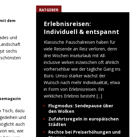
RATGEBER
 mit dem
Erlebnisreisen:
Individuell & entspannt
Rades und
Klassische Pauschalreisen haben für
 Landschaft
viele Reisende an Reiz verloren, denn
gut sechs
drei Wochen Inselurlaub mit All-
r schönsten
inclusive wirken inzwischen oft ähnlich
vorhersehbar wie der tägliche Gang ins
Büro. Umso stärker wächst der
Wunsch nach mehr Individualität, etwa
in Form von Erlebnisreisen. Ein
wirkliches Erlebnis besteht
[...]
eisemagazin
Flugmodus: Sendepause über
n Tisch, dazu
den Wolken
o gedeihen und
Zufahrtsregeln in europäischen
öglicht auch
Städten
 von wo, wie
Rechte bei Preiserhöhungen und