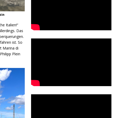
zin
e Italien!“
llerdings. Das
berquerungen.
ahren ist. So
t Marina di
hilipp Plein