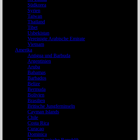
Südkorea
Syrien
Taiwan
Thailand
Tibet
Usbekistan
Vereinigte Arabische Emirate
Vietnam
Amerika
Antigua und Barbuda
Argentinien
Aruba
Bahamas
Barbados
Belize
Bermuda
Bolivien
Brasilien
Britische Jungferninseln
Cayman Islands
Chile
Costa Rica
Curacao
Dominica
Dominikanische Republik