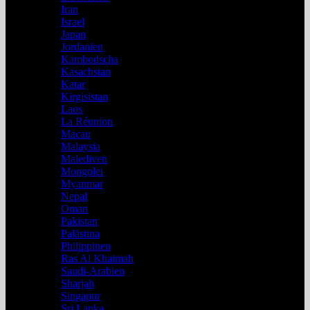
Iran
Israel
Japan
Jordanien
Kambodscha
Kasachstan
Katar
Kirgisistan
Laos
La Réunion
Macau
Malaysia
Malediven
Mongolei
Myanmar
Nepal
Oman
Pakistan
Palästina
Philippinen
Ras Al Khaimah
Saudi-Arabien
Sharjah
Singapur
Sri Lanka