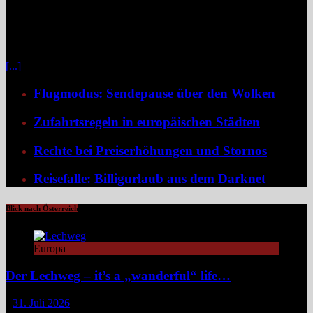
Klassische Pauschalreisen haben für viele Reisende an Reiz
verloren, denn drei Wochen Inselurlaub mit All-inclusive wirken
inzwischen oft ähnlich vorhersehbar wie der tägliche Gang ins
Büro. Umso stärker wächst der Wunsch nach mehr Individualität,
etwa in Form von Erlebnisreisen. Ein wirkliches Erlebnis besteht
[...]
Flugmodus: Sendepause über den Wolken
Zufahrtsregeln in europäischen Städten
Rechte bei Preiserhöhungen und Stornos
Reisefalle: Billigurlaub aus dem Darknet
Blick nach Österreich
Europa
Der Lechweg – it’s a „wanderful“ life…
31. Juli 2026