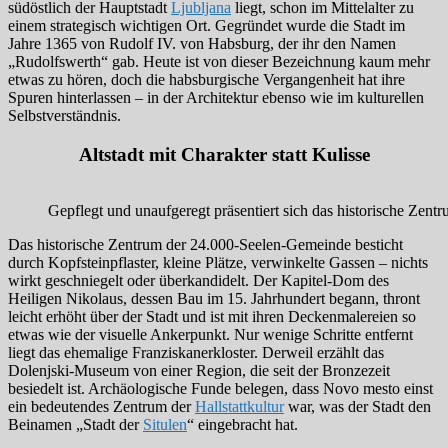
südöstlich der Hauptstadt
Ljubljana
liegt, schon im Mittelalter zu
einem strategisch wichtigen Ort. Gegründet wurde die Stadt im
Jahre 1365 von Rudolf IV. von Habsburg, der ihr den Namen
„Rudolfswerth“ gab. Heute ist von dieser Bezeichnung kaum mehr
etwas zu hören, doch die habsburgische Vergangenheit hat ihre
Spuren hinterlassen – in der Architektur ebenso wie im kulturellen
Selbstverständnis.
Altstadt mit Charakter statt Kulisse
Gepflegt und unaufgeregt präsentiert sich das historische Zen
Das historische Zentrum der 24.000-Seelen-Gemeinde besticht
durch Kopfsteinpflaster, kleine Plätze, verwinkelte Gassen – nichts
wirkt geschniegelt oder überkandidelt. Der Kapitel-Dom des
Heiligen Nikolaus, dessen Bau im 15. Jahrhundert begann, thront
leicht erhöht über der Stadt und ist mit ihren Deckenmalereien so
etwas wie der visuelle Ankerpunkt. Nur wenige Schritte entfernt
liegt das ehemalige Franziskanerkloster. Derweil erzählt das
Dolenjski-Museum von einer Region, die seit der Bronzezeit
besiedelt ist. Archäologische Funde belegen, dass Novo mesto einst
ein bedeutendes Zentrum der
Hallstattkultur
war, was der Stadt den
Beinamen „Stadt der
Situlen
“ eingebracht hat.