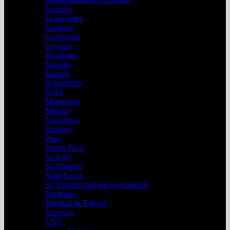
Ecuador
El Salvador
Grenada
Guatemala
Guyana
Honduras
Jamaika
Kanada
Kolumbien
Kuba
Martinique
Mexiko
Nicaragua
Panama
Peru
Puerto Rico
St. Kitts
St. Maarten
Saint Lucia
St. Vincent und die Grenadinen
Suriname
Trinidad & Tobago
Uruguay
USA