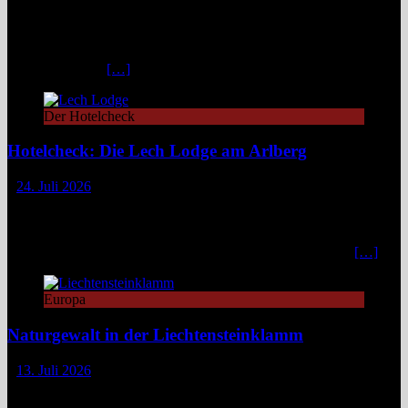
Zwischen türkisblauem Bergsee und Königsschlössern erzählt der
Lechweg eine Geschichte von ungezähmter Natur, alpiner Kultur
und moderatem Weitwandern durch zwei Länder und drei
Regionen. Still und beinahe entrückt liegt der Formarinsee in den
Lechtaler Alpen.
[…]
Der Hotelcheck
Hotelcheck: Die Lech Lodge am Arlberg
24. Juli 2026
Die Lech Lodge am Arlberg in Österreich verbindet alpine
Zurückhaltung mit diskretem Luxus. Eleganz, großer Komfort und
ein individueller Service verwandeln den Aufenthalt in ein stilvolles,
privates Bergrefugium. In einer Zeit, in der viele Häuser mit
[…]
Europa
Naturgewalt in der Liechtensteinklamm
13. Juli 2026
Die Liechtensteinklamm im Salzburger Land erweist sich als ein
spektakuläres Naturwunder mit imposanten Felswänden, modernen