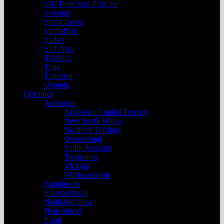
São Tomé und Príncipe
Senegal
Sierra Leone
Simbabwe
Sudan
Südafrika
Tansania
Togo
Tunesien
Uganda
Ozeanien
Australien
Australian Capital Territory
New South Wales
Northern Territory
Queensland
South Australia
Tasmanien
Victoria
Westaustralien
Cookinseln
Fidschi-Inseln
Neukaledonien
Neuseeland
Palau