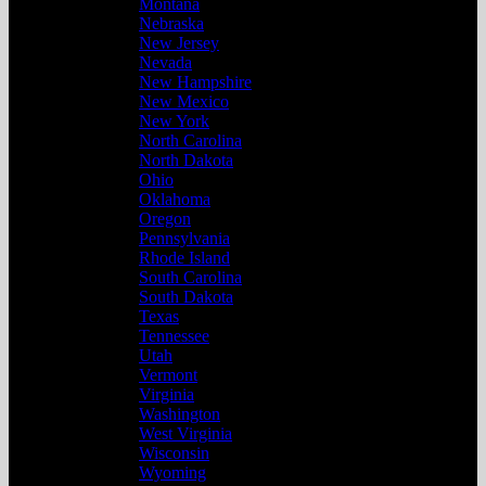
Montana
Nebraska
New Jersey
Nevada
New Hampshire
New Mexico
New York
North Carolina
North Dakota
Ohio
Oklahoma
Oregon
Pennsylvania
Rhode Island
South Carolina
South Dakota
Texas
Tennessee
Utah
Vermont
Virginia
Washington
West Virginia
Wisconsin
Wyoming