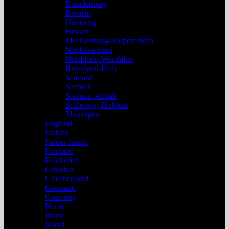
Brandenburg
Bremen
Hamburg
Hessen
Mecklenburg-Vorpommern
Niedersachsen
Nordrhein-Westfalen
Rheinland-Pfalz
Saarland
Sachsen
Sachsen-Anhalt
Schleswig-Holstein
Thüringen
England
Estland
Färöer-Inseln
Finnland
Frankreich
Gibraltar
Griechenland
Grönland
Guernsey
Herm
Irland
Island