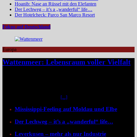
Hoanib: Nase an Rüssel mit den Elefanten
Der Lechweg – it’s a „wanderful“ life…
Der Hotelcheck: Parco San Marco Resort
Fokus auf Deutschland
Europa
Wattenmeer: Lebensraum voller Vielfalt
Das Niedersächsische Wattenmeer blickt 2026 auf vier Jahrzehnte
Nationalparkgeschichte zurück – vier Jahrzehnte, in denen sich einer
der wertvollsten Naturlebensräume Europas sichtbar entfaltet hat.
Mittendrin liegen die sieben Ostfriesischen Inseln, umgeben von
weiteren unbewohnten Inseln
[...]
Mississippi-Feeling auf Moldau und Elbe
Der Lechweg – it’s a „wanderful“ life…
Leverkusen – mehr als nur Industrie