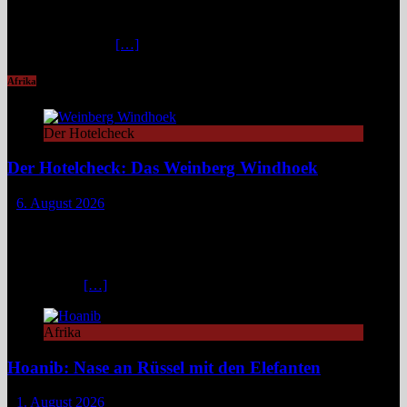
Stegen und faszinierenden Lichtspielen. Ideal für Wandernde und
Naturfans. Wer glaubt, in den österreichischen Alpen ließe sich
immer und überall
[…]
Afrika
Der Hotelcheck
Der Hotelcheck: Das Weinberg Windhoek
6. August 2026
Das Weinberg Windhoek in Namibia ist ein elegantes Boutique-
Hotel unweit des Zentrums von Windhoek. Das luxuriöse Boutique-
Hotel überzeugt mit Design, Kulinarik und nachhaltigem Konzept
und eignet sich ideal als Startpunkt für Namibia-Reisen. Nur wenige
Fahrminuten
[…]
Afrika
Hoanib: Nase an Rüssel mit den Elefanten
1. August 2026