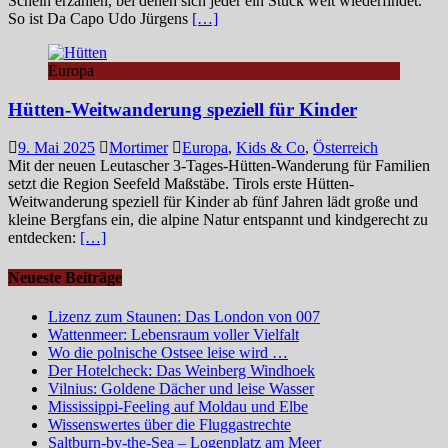
Schein erzählen, bei denen sich jeder ein Stück weit wiederfindet.
So ist Da Capo Udo Jürgens
[…]
Europa
Hütten-Weitwanderung speziell für Kinder
9. Mai 2025
Mortimer
Europa
,
Kids & Co
,
Österreich
Mit der neuen Leutascher 3-Tages-Hütten-Wanderung für Familien
setzt die Region Seefeld Maßstäbe. Tirols erste Hütten-
Weitwanderung speziell für Kinder ab fünf Jahren lädt große und
kleine Bergfans ein, die alpine Natur entspannt und kindgerecht zu
entdecken:
[…]
Neueste Beiträge
Lizenz zum Staunen: Das London von 007
Wattenmeer: Lebensraum voller Vielfalt
Wo die polnische Ostsee leise wird …
Der Hotelcheck: Das Weinberg Windhoek
Vilnius: Goldene Dächer und leise Wasser
Mississippi-Feeling auf Moldau und Elbe
Wissenswertes über die Fluggastrechte
Saltburn-by-the-Sea – Logenplatz am Meer