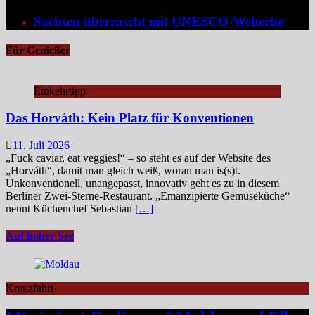
Sachsen überrascht mit UNESCO-Welterbe
Für Genießer
Einkehrtipp
Das Horváth: Kein Platz für Konventionen
11. Juli 2026
„Fuck caviar, eat veggies!“ – so steht es auf der Website des
„Horváth“, damit man gleich weiß, woran man is(s)t.
Unkonventionell, unangepasst, innovativ geht es zu in diesem
Berliner Zwei-Sterne-Restaurant. „Emanzipierte Gemüseküche“
nennt Küchenchef Sebastian
[…]
Auf hoher See
Kreuzfahrt