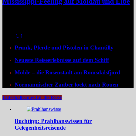
Mississippi-Feeling auf Moldau und Elbe
Zwischen Prag und Dresden entfaltet sich eine Flussreise voller
Kontraste: historische Städte, stille Moldau-Passagen, barocke
Pracht und ein Schiff, das selbst zum Teil der Geschichte wird und
dank der Schaufelradtechnik für ein Mississippi-Feeling sorgt.
Kaum
[...]
Prunk, Pferde und Pistolen in Chantilly
Neueste Reiseerlebnisse auf dem Schiff
Molde – die Rosenstadt am Romsdalsfjord
Normannischer Zauber lockt nach Rouen
Unterhaltsames für die Reise
Buchtipp: Prahlhanswissen für
Gelegenheitsreisende