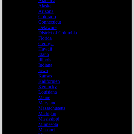
Alabama
Alaska
Arizona
Colorado
Connecticut
Delaware
District of Columbia
Florida
Georgia
Hawaii
Idaho
Illinois
Indiana
Iowa
Kansas
Kalifornien
Kentucky
Louisiana
Maine
Maryland
Massachusetts
Michigan
Mississippi
Minnesota
Missouri