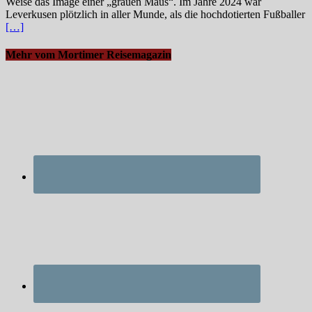
Weise das Image einer „grauen Maus“. Im Jahre 2024 war
Leverkusen plötzlich in aller Munde, als die hochdotierten Fußballer
[…]
Mehr vom Mortimer Reisemagazin