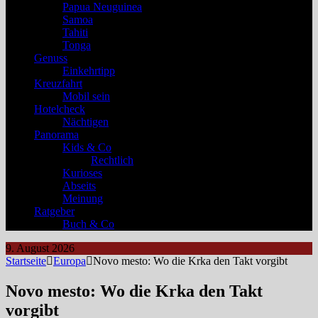
Papua Neuguinea
Samoa
Tahiti
Tonga
Genuss
Einkehrtipp
Kreuzfahrt
Mobil sein
Hotelcheck
Nächtigen
Panorama
Kids & Co
Rechtlich
Kurioses
Abseits
Meinung
Ratgeber
Buch & Co
9. August 2026
Startseite
Europa
Novo mesto: Wo die Krka den Takt vorgibt
Novo mesto: Wo die Krka den Takt
vorgibt