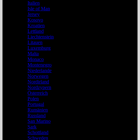
Italien
Isle of Man
Jersey
Kosovo
Kroatien
Lettland
Liechtenstein
Litauen
Luxemburg
Malta
Monaco
Montenegro
Niederlande
Norwegen
Nordirland
Nordzypern
Österreich
Polen
Portugal
Rumänien
Russland
San Marino
Sark
Schottland
Schweden