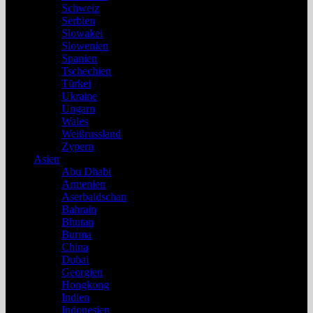
Schweiz
Serbien
Slowakei
Slowenien
Spanien
Tschechien
Türkei
Ukraine
Ungarn
Wales
Weißrussland
Zypern
Asien
Abu Dhabi
Armenien
Aserbaidschan
Bahrain
Bhutan
Burma
China
Dubai
Georgien
Hongkong
Indien
Indonesien