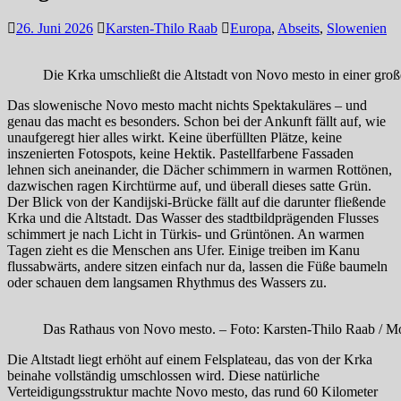
26. Juni 2026
Karsten-Thilo Raab
Europa
,
Abseits
,
Slowenien
Die Krka umschließt die Altstadt von Novo mesto in einer gro
Das slowenische Novo mesto macht nichts Spektakuläres – und
genau das macht es besonders. Schon bei der Ankunft fällt auf, wie
unaufgeregt hier alles wirkt. Keine überfüllten Plätze, keine
inszenierten Fotospots, keine Hektik. Pastellfarbene Fassaden
lehnen sich aneinander, die Dächer schimmern in warmen Rottönen,
dazwischen ragen Kirchtürme auf, und überall dieses satte Grün.
Der Blick von der Kandijski-Brücke fällt auf die darunter fließende
Krka und die Altstadt. Das Wasser des stadtbildprägenden Flusses
schimmert je nach Licht in Türkis- und Grüntönen. An warmen
Tagen zieht es die Menschen ans Ufer. Einige treiben im Kanu
flussabwärts, andere sitzen einfach nur da, lassen die Füße baumeln
oder schauen dem langsamen Rhythmus des Wassers zu.
Das Rathaus von Novo mesto. – Foto: Karsten-Thilo Raab / M
Die Altstadt liegt erhöht auf einem Felsplateau, das von der Krka
beinahe vollständig umschlossen wird. Diese natürliche
Verteidigungsstruktur machte Novo mesto, das rund 60 Kilometer