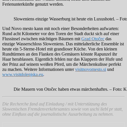
Ferienunterkünfte genutzt werden.
Sloweniens einzige Wasserburg ist heute ein Luxushotel. – Fo
Und Novo mesto kann mit noch einer Besonderheiten aufwarten:
Rund acht Kilometer vor den Toren der Stadt duckt sich auf einer
Flussinsel zwischen mächtigen Bäumen mit
Grad Otočec
das
einzige Wasserschloss Sloweniens. Das mittelalterliche Ensemble ist
heute ein 5-Sterne-Hotel mit grandioser Küche. Von den kleinen
Rundtürmen an den Flanken des Gemäuers könnte Rapunzel ihr
Haar herablassen. Eigentlich fehlen nur das Klappern der Hufe und
der Prinz auf seinem weißen Pferd, um die Märchenkulisse perfekt
zu machen. Weitere Informationen unter
visitnovomesto.si
und
www.visitdolenjska.eu
.
Die Mauern von Otočec haben etwas märchenhaftes. – Foto: K
Die Recherche fand auf Einladung / mit Unterstützung des
Slowenischen Fremdenverkehrsamtes sowie von uschi liebl pr statt,
ohne Einfluss auf die journalistische Ausarbeitung zu nehmen.