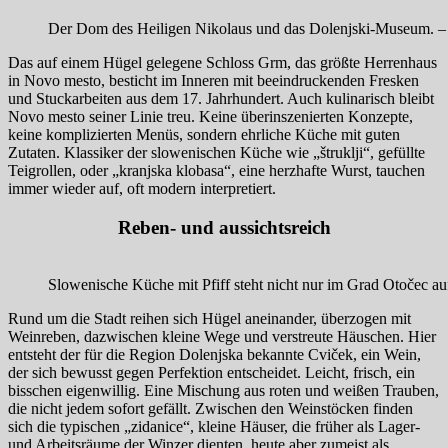
Der Dom des Heiligen Nikolaus und das Dolenjski-Museum. – 
Das auf einem Hügel gelegene Schloss Grm, das größte Herrenhaus
in Novo mesto, besticht im Inneren mit beeindruckenden Fresken
und Stuckarbeiten aus dem 17. Jahrhundert. Auch kulinarisch bleibt
Novo mesto seiner Linie treu. Keine überinszenierten Konzepte,
keine komplizierten Menüs, sondern ehrliche Küche mit guten
Zutaten. Klassiker der slowenischen Küche wie „štruklji“, gefüllte
Teigrollen, oder „kranjska klobasa“, eine herzhafte Wurst, tauchen
immer wieder auf, oft modern interpretiert.
Reben- und aussichtsreich
Slowenische Küche mit Pfiff steht nicht nur im Grad Otočec a
Rund um die Stadt reihen sich Hügel aneinander, überzogen mit
Weinreben, dazwischen kleine Wege und verstreute Häuschen. Hier
entsteht der für die Region Dolenjska bekannte Cviček, ein Wein,
der sich bewusst gegen Perfektion entscheidet. Leicht, frisch, ein
bisschen eigenwillig. Eine Mischung aus roten und weißen Trauben,
die nicht jedem sofort gefällt. Zwischen den Weinstöcken finden
sich die typischen „zidanice“, kleine Häuser, die früher als Lager-
und Arbeitsräume der Winzer dienten, heute aber zumeist als