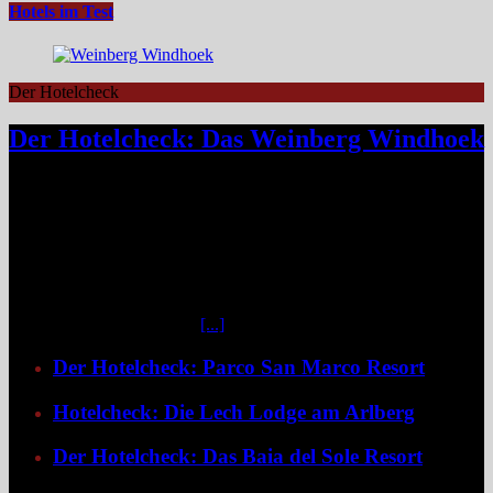
Hotels im Test
Der Hotelcheck
Der Hotelcheck: Das Weinberg Windhoek
Das Weinberg Windhoek in Namibia ist ein elegantes Boutique-
Hotel unweit des Zentrums von Windhoek. Das luxuriöse Boutique-
Hotel überzeugt mit Design, Kulinarik und nachhaltigem Konzept
und eignet sich ideal als Startpunkt für Namibia-Reisen. Nur wenige
Fahrminuten vom geschäftigen Zentrum Windhoeks entfernt, am
östlichen Stadtrand im Stadtteil Klein Windhoek gelegen, eröffnet
sich mit dem Weinberg Windhoek Gondwana Collection Namibia
eine bemerkenswert ruhige
[...]
Der Hotelcheck: Parco San Marco Resort
Hotelcheck: Die Lech Lodge am Arlberg
Der Hotelcheck: Das Baia del Sole Resort