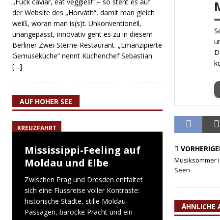
„Fuck caviar, eat veggies!“ – so steht es auf
der Website des „Horváth“, damit man gleich
weiß, woran man is(s)t. Unkonventionell,
S
unangepasst, innovativ geht es zu in diesem
u
Berliner Zwei-Sterne-Restaurant. „Emanzipierte
D
Gemüseküche“ nennt Küchenchef Sebastian
k
[…]
AUF HOHER SEE
KREUZFAHRT
Mississippi-Feeling auf
VORHERIGE
Musiksommer in
Moldau und Elbe
Seen
Zwischen Prag und Dresden entfaltet
sich eine Flussreise voller Kontraste:
historische Städte, stille Moldau-
ÄHNLICHE 
Passagen, barocke Pracht und ein