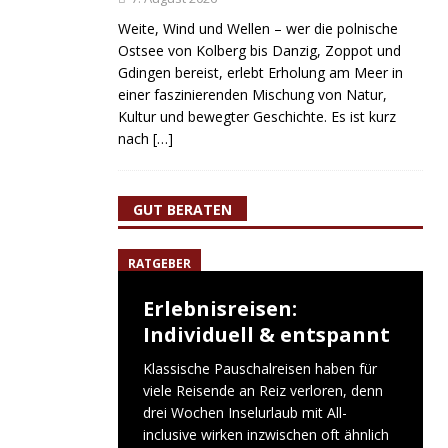
Weite, Wind und Wellen – wer die polnische
Ostsee von Kolberg bis Danzig, Zoppot und
Gdingen bereist, erlebt Erholung am Meer in
einer faszinierenden Mischung von Natur,
Kultur und bewegter Geschichte. Es ist kurz
nach
[…]
GUT BERATEN
RATGEBER
Erlebnisreisen:
Individuell & entspannt
Klassische Pauschalreisen haben für
viele Reisende an Reiz verloren, denn
drei Wochen Inselurlaub mit All-
inclusive wirken inzwischen oft ähnlich