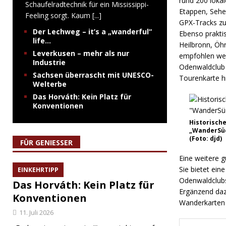
rund 200 lokal
Schaufelradtechnik für ein Mississippi-
Etappen, Sehe
Feeling sorgt. Kaum
[...]
GPX-Tracks zu
Der Lechweg – it’s a „wanderful“
Ebenso prakti
life…
Heilbronn, Öh
Leverkusen – mehr als nur
empfohlen wer
Industrie
Odenwaldclub u
Sachsen überrascht mit UNESCO-
Tourenkarte hi
Welterbe
Das Horváth: Kein Platz für
Konventionen
Historisch
„WanderSüd
(Foto: djd)
FÜR GENIESSER
Eine weitere 
Sie bietet ei
EINKEHRTIPP
Odenwaldclub
Das Horváth: Kein Platz für
Ergänzend daz
Konventionen
Wanderkarten d
11. Juli 2026