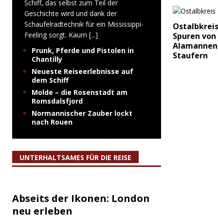
Schiff, das selbst zum Teil der
Geschichte wird und dank der
Schaufelradtechnik für ein Mississippi-
Ostalbkreis
Feeling sorgt. Kaum
[...]
Spuren von
Alamannen
Prunk, Pferde und Pistolen in
Staufern
Chantilly
Neueste Reiseerlebnisse auf
dem Schiff
Molde – die Rosenstadt am
Romsdalsfjord
Normannischer Zauber lockt
nach Rouen
UNTERHALTSAMES FÜR DIE REISE
Abseits der Ikonen: London
neu erleben