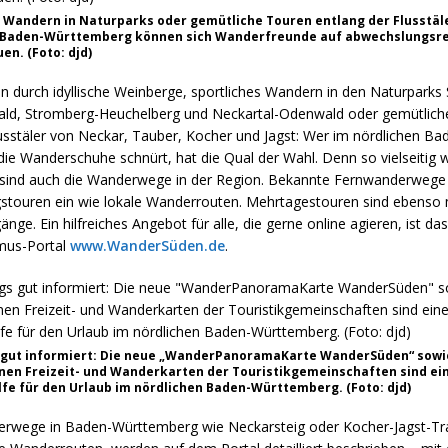
s Wandern in Naturparks oder gemütliche Touren entlang der Flusstäle
 Baden-Württemberg können sich Wanderfreunde auf abwechslungsr
en. (Foto: djd)
n durch idyllische Weinberge, sportliches Wandern in den Naturparks
ald, Stromberg-Heuchelberg und Neckartal-Odenwald oder gemütlich
usstäler von Neckar, Tauber, Kocher und Jagst: Wer im nördlichen Ba
e Wanderschuhe schnürt, hat die Qual der Wahl. Denn so vielseitig w
sind auch die Wanderwege in der Region. Bekannte Fernwanderwege
stouren ein wie lokale Wanderrouten. Mehrtagestouren sind ebenso 
änge. Ein hilfreiches Angebot für alle, die gerne online agieren, ist da
mus-Portal
www.WanderSüden.de
.
gut informiert: Die neue „WanderPanoramaKarte WanderSüden“ sowi
nen Freizeit- und Wanderkarten der Touristikgemeinschaften sind ei
fe für den Urlaub im nördlichen Baden-Württemberg. (Foto: djd)
erwege in Baden-Württemberg wie Neckarsteig oder Kocher-Jagst-Tra