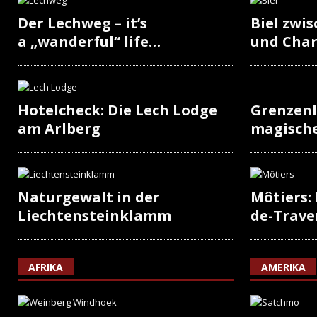
Der Lechweg – it’s
Biel zwi
a „wanderful“ life…
und Cha
Hotelcheck: Die Lech Lodge
Grenzenl
am Arlberg
magisch
Naturgewalt in der
Môtiers:
Liechtensteinklamm
de-Trave
AFRIKA
AMERIKA