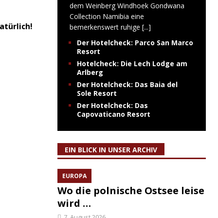
dem Weinberg Windhoek Gondwana
Collection Namibia eine
atürlich!
bemerkenswert ruhige
[...]
Der Hotelcheck: Parco San Marco
Resort
Hotelcheck: Die Lech Lodge am
Arlberg
Der Hotelcheck: Das Baia del
Sole Resort
Der Hotelcheck: Das
Capovaticano Resort
EIN BLICK IN UNSER ARCHIV
EUROPA
Wo die polnische Ostsee leise
wird …
7. August 2026