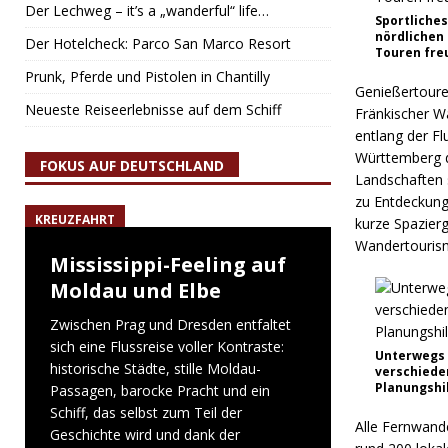
Der Lechweg – it’s a „wanderful“ life…
Sportliche
nördlichen
Der Hotelcheck: Parco San Marco Resort
Touren freu
Prunk, Pferde und Pistolen in Chantilly
Genießertoure
Neueste Reiseerlebnisse auf dem Schiff
Fränkischer W
entlang der Fl
Württemberg di
FOKUS AUF DEUTSCHLAND
Landschaften 
zu Entdeckung
KREUZFAHRT
kurze Spazierg
Wandertouris
Mississippi-Feeling auf
Moldau und Elbe
Zwischen Prag und Dresden entfaltet
sich eine Flussreise voller Kontraste:
Unterwegs 
historische Städte, stille Moldau-
verschiede
Planungshil
Passagen, barocke Pracht und ein
Schiff, das selbst zum Teil der
Alle Fernwand
Geschichte wird und dank der