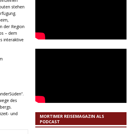
einzelnen
Routen stehen
rfügung.
heim,
in der Region
ubs – dem
 interaktive
anderSüden“.
rwege des
bergs.
zeit- und
MORTIMER REISEMAGAZIN ALS
PODCAST