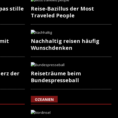
as stille
Reise-Bazillus der Most
Traveled People
 mit
Nachhaltig reisen häufig
Wunschdenken
erz der
Reiseträume beim
Bundespresseball
OZEANIEN