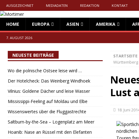
AUSGEZEICHNET
MEDIADATEN
REDAKTION
KONTAKT
HOME
EUROPA
ASIEN
AMERIKA
AF
7. AUGUST 2026
NEUESTE BEITRÄGE
STARTSEITE
Württemberg
Wo die polnische Ostsee leise wird …
Neues
Der Hotelcheck: Das Weinberg Windhoek
Lust 
Vilnius: Goldene Dächer und leise Wasser
Mississippi-Feeling auf Moldau und Elbe
18. Juni 201
Wissenswertes über die Fluggastrechte
Saltburn-by-the-Sea – Logenplatz am Meer
Hoanib: Nase an Rüssel mit den Elefanten