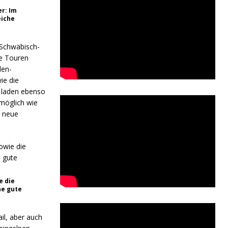
r: Im
eiche
 Schwäbisch-
e Touren
den-
ie die
 laden ebenso
möglich wie
s neue
e die
ne gute
il, aber auch