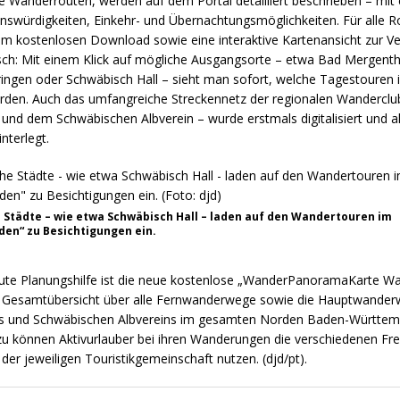
e Wanderrouten, werden auf dem Portal detailliert beschrieben – mit 
nswürdigkeiten, Einkehr- und Übernachtungsmöglichkeiten. Für alle 
m kostenlosen Download sowie eine interaktive Kartenansicht zur Ve
sch: Mit einem Klick auf mögliche Ausgangsorte – etwa Bad Mergent
ringen oder Schwäbisch Hall – sieht man sofort, welche Tagestouren 
den. Auch das umfangreiche Streckennetz der regionalen Wandercl
nd dem Schwäbischen Albverein – wurde erstmals digitalisiert und als
nterlegt.
e Städte – wie etwa Schwäbisch Hall – laden auf den Wandertouren im
en“ zu Besichtigungen ein.
gute Planungshilfe ist die neue kostenlose „WanderPanoramaKarte W
ne Gesamtübersicht über alle Fernwanderwege sowie die Hauptwande
s und Schwäbischen Albvereins im gesamten Norden Baden-Württem
u können Aktivurlauber bei ihren Wanderungen die verschiedenen Frei
er jeweiligen Touristikgemeinschaft nutzen. (djd/pt).