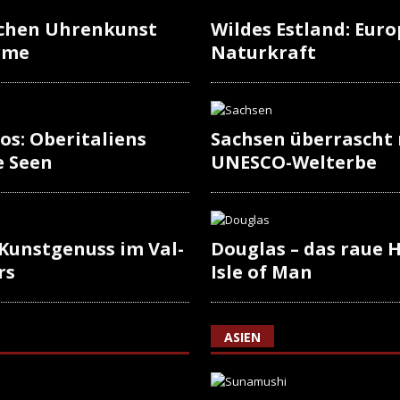
schen Uhrenkunst
Wildes Estland: Europ
rme
Naturkraft
os: Oberitaliens
Sachsen überrascht
e Seen
UNESCO-Welterbe
 Kunstgenuss im Val-
Douglas – das raue H
rs
Isle of Man
ASIEN