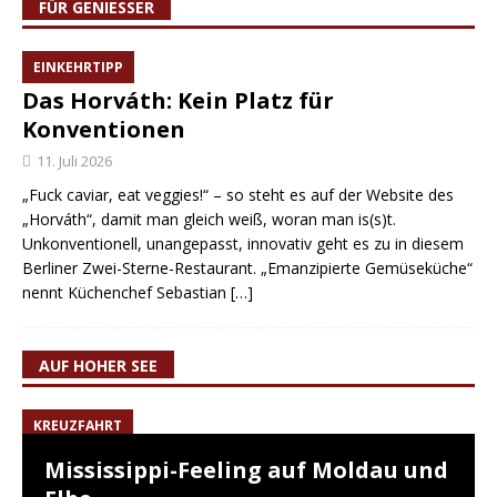
FÜR GENIESSER
EINKEHRTIPP
Das Horváth: Kein Platz für
Konventionen
11. Juli 2026
„Fuck caviar, eat veggies!“ – so steht es auf der Website des
„Horváth“, damit man gleich weiß, woran man is(s)t.
Unkonventionell, unangepasst, innovativ geht es zu in diesem
Berliner Zwei-Sterne-Restaurant. „Emanzipierte Gemüseküche“
nennt Küchenchef Sebastian
[…]
AUF HOHER SEE
KREUZFAHRT
Mississippi-Feeling auf Moldau und